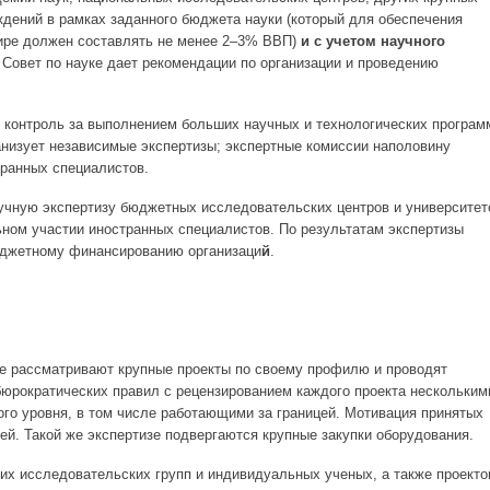
дений в рамках заданного бюджета науки (который для обеспечения
ире должен составлять не менее 2–3% ВВП)
и с учетом научного
. Совет по науке дает рекомендации по организации и проведению
т контроль за выполнением больших научных и технологических програм
ганизует независимые экспертизы; экспертные комиссии наполовину
ранных специалистов.
научную экспертизу бюджетных исследовательских центров и университет
льном участии иностранных специалистов. По результатам экспертизы
юджетному финансированию организаци
й
.
ке рассматривают крупные проекты по своему профилю и проводят
бюрократических правил с рецензированием каждого проекта нескольким
го уровня, в том числе работающими за границей. Мотивация принятых
ей. Такой же экспертизе подвергаются крупные закупки оборудования.
их исследовательских групп и индивидуальных ученых, а также проекто