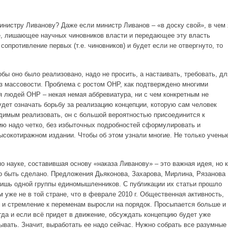
инистру Ливанову? Даже если министр Ливанов – «в доску свой», в чем 
, лишающее научных чиновников власти и передающее эту власть
сопротивление первых (т.е. чиновников) и будет если не отвергнуто, то
обы оно было реализовано, надо не просить, а настаивать, требовать, дл
ез массовости. Проблема с ростом ОНР, как подтверждено многими
ля людей ОНР – некая немая аббревиатура, ни с чем конкретным не
ет означать борьбу за реализацию концепции, которую сам человек
димым реализовать, он с большой вероятностью присоединится к
цию надо четко, без избыточных подробностей сформулировать и
ысокотиражном издании. Чтобы об этом узнали многие. Не только учены
о науке, составившая основу «наказа Ливанову» – это важная идея, но к
но быть сделано. Предложения Дьяконова, Захарова, Мирлина, Рязанова
лишь одной группы единомышленников. С публикации их статьи прошло
м уже не в той стране, что в феврале 2010 г. Общественная активность,
 и стремление к переменам выросли на порядок. Просыпается больше и
гда и если всё придет в движение, обсуждать концепцию будет уже
ывать. Значит, выработать ее надо сейчас. Нужно собрать все разумные