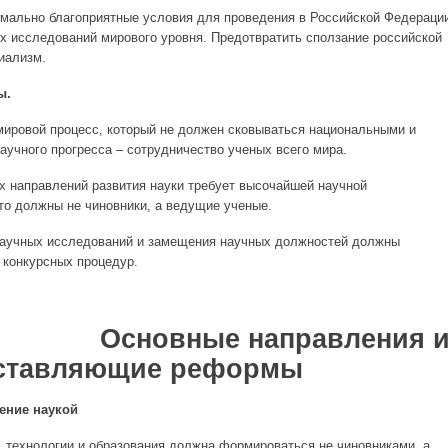
мально благоприятные условия для проведения в Российской Федераци
ых исследований мирового уровня. Предотвратить сползание российской
иализм.
ы.
ировой процесс, который не должен сковываться национальными и
аучного прогресса – сотрудничество ученых всего мира.
 направлений развития науки требует высочайшей научной
то должны не чиновники, а ведущие ученые.
аучных исследований и замещения научных должностей должны
 конкурсных процедур.
ые направления 
ставляющие реформы
ление наукой
и, технологии и образования должна формироваться не чиновниками, а