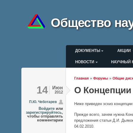
Общество нау
Главное меню
ДОКУМЕНТЫ
АКЦИИ
НОВОСТИ
НАУЧНЫЙ 
Меню пользоват
»
»
Главная
Форумы
Общие дис
Вы здесь
14
Июн
О Концепции
2012
П.Ю. Чеботарев
Ниже приведен эскиз концепции
Войдите
или
зарегистрируйтесь
,
Прежде всего, зачем нужна Кон
чтобы отправлять
комментарии
предложения статьи Д.И. Дьякон
04.02.2010.