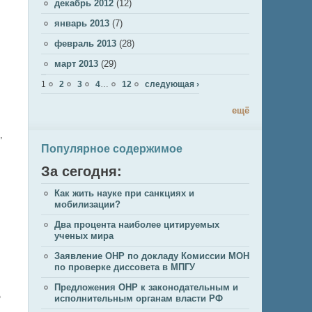
декабрь 2012
(12)
январь 2013
(7)
февраль 2013
(28)
март 2013
(29)
Страницы
1
2
3
4
…
12
следующая ›
ещё
,
Популярное содержимое
За сегодня:
Как жить науке при санкциях и
мобилизации?
Два процента наиболее цитируемых
ученых мира
Заявление ОНР по докладу Комиссии МОН
по проверке диссовета в МПГУ
Предложения ОНР к законодательным и
о
исполнительным органам власти РФ