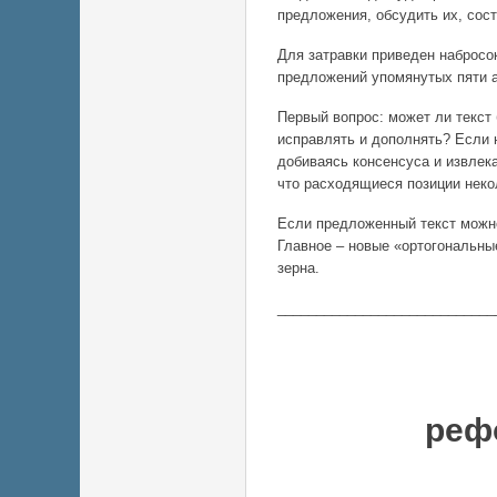
предложения, обсудить их, сос
Для затравки приведен набросок
предложений упомянутых пяти а
Первый вопрос: может ли текст б
исправлять и дополнять? Если 
добиваясь консенсуса и извлек
что расходящиеся позиции нек
Если предложенный текст можно
Главное – новые «ортогональны
зерна.
____________________________
Конц
реф