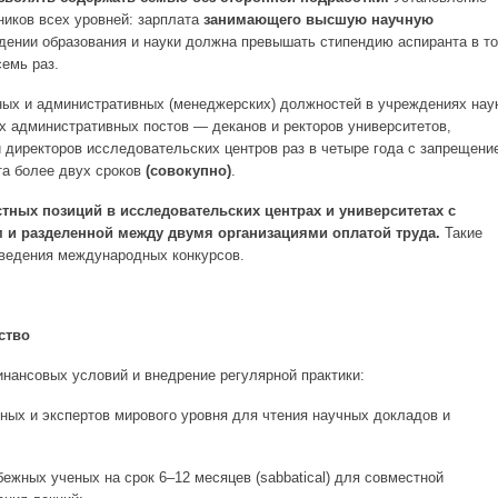
ников всех уровней: зарплата
занимающего высшую научную
ении образования и науки должна превышать стипендию аспиранта в т
семь раз.
ых и административных (менеджерских) должностей в учреждениях нау
х административных постов — деканов и ректоров университетов,
 директоров исследовательских центров раз в четыре года с запрещени
та более двух сроков
(совокупно)
.
тных позиций в исследовательских центрах и университетах с
и разделенной между двумя организациями оплатой труда.
Такие
оведения международных конкурсов.
ство
инансовых условий и внедрение регулярной практики:
ых и экспертов мирового уровня для чтения научных докладов и
ежных ученых на срок 6–12 месяцев (sabbatical) для совместной