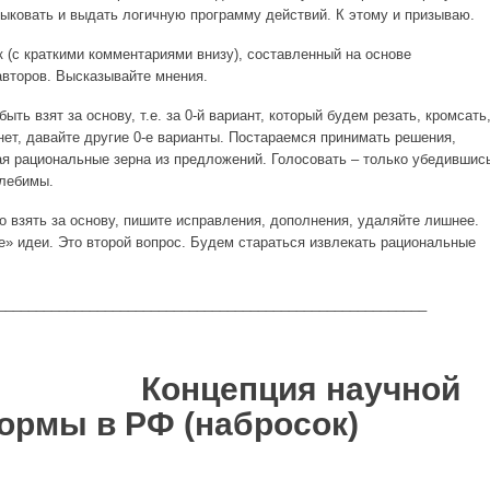
тыковать и выдать логичную программу действий. К этому и призываю.
 (с краткими комментариями внизу), составленный на основе
второв. Высказывайте мнения.
ыть взят за основу, т.е. за 0-й вариант, который будем резать, кромсать
нет, давайте другие 0-е варианты. Постараемся принимать решения,
ая рациональные зерна из предложений. Голосовать – только убедившис
олебимы.
 взять за основу, пишите исправления, дополнения, удаляйте лишнее.
е» идеи. Это второй вопрос. Будем стараться извлекать рациональные
________________________________________________________
епция научной
ормы в РФ (набросок)