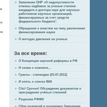
Заявление ОНР «О недопустимости
отмены надбавок за ученые степени
ом
кандидата и доктора наук для научных
работников научных организаций,
финансируемых за счет средств
федерального бюджета".
ки
Обращения к властям на тему увеличения
ем
финансирования науки
О методах давления на ученых
За все время:
О Концепции научной реформы в РФ
И снова о плагиате...
Гранты - стипендии (03.07.2012)
И опять о списке ВАК
Cito! Срочно! Обсуждение документов о
присуждения учёных степеней
Рецензия РФФИ
Сбор подписей в поддержку Заявления