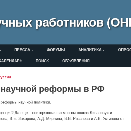
чных работников (ОН
ПРЕССА
ФОРУМЫ
АНАЛИТИКА
ОПРО
КАЛЕНДАРЬ
ПОИСК
ОБЪЯВЛЕНИЯ
еля
куссии
 научной реформы в РФ
 реформы научной политики.
цепция? Да еще – повторяющая во многом «наказ Ливанову» и
ова, В.Е. Захарова, А.Д. Мирлина, В.В. Рязанова и А.В. Устинова от