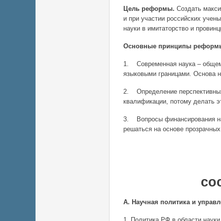
Цель реформы.
Создать макси
и при участии российских учен
науки в имитаторство и провинц
Основные принципы реформ
1. Современная наука – общем
языковыми границами. Основа н
2. Определение перспективных
квалификации, потому делать э
3. Вопросы финансирования н
решаться на основе прозрачных
Основн
со
А. Научная политика и управ
1. Политика РФ в области наук