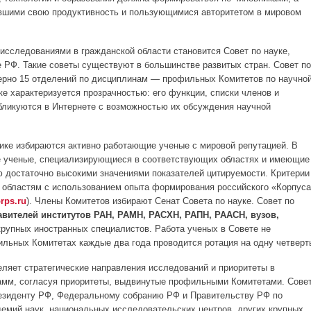
авшими свою продуктивность и пользующимися авторитетом в мировом
исследованиями в гражданской области становится Совет по науке,
 РФ. Такие советы существуют в большинстве развитых стран. Совет по
мерно 15 отделений по дисциплинам — профильных Комитетов по научно
ке характеризуется прозрачностью: его функции, списки членов и
бликуются в Интернете с возможностью их обсуждения научной
тике избираются активно работающие ученые с мировой репутацией. В
е ученые, специализирующиеся в соответствующих областях и имеющие
 достаточно высокими значениями показателей цитируемости. Критерии
 областям с использованием опыта формирования российского «Корпуса
rps.ru
). Члены Комитетов избирают Сенат Совета по науке. Совет по
авителей институтов РАН, РАМН, РАСХН, РАПН, РААСН, вузов,
крупных иностранных специалистов. Работа ученых в Совете не
ильных Комитетах каждые два года проводится ротация на одну четверт
еляет стратегические направления исследований и приоритеты в
амм, согласуя приоритеты, выдвинутые профильными Комитетами. Сове
резиденту РФ, Федеральному собранию РФ и Правительству РФ по
емий наук, национальных исследовательских центров, других крупных