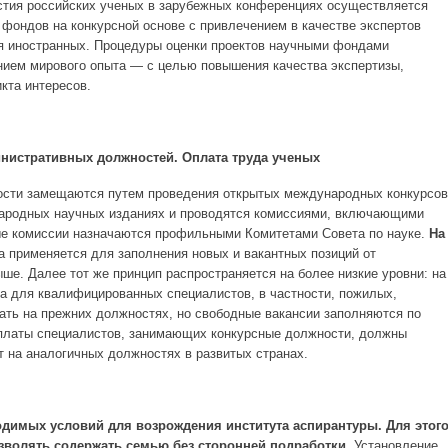
стия российских ученых в зарубежных конференциях осуществляется
фондов на конкурсной основе с привлечением в качестве экспертов
я иностранных. Процедуры оценки проектов научными фондами
нием мирового опыта — с целью повышения качества экспертизы,
кта интересов.
нистративных должностей. Оплата труда ученых
ости замещаются путем проведения открытых международных конкурсов
ародных научных изданиях и проводятся комиссиями, включающими
ые комиссии назначаются профильными Комитетами Совета по науке.
На
а применяется для заполнения новых и вакантных позиций от
ше. Далее тот же принцип распространяется на более низкие уровни: на
а для квалифицированных специалистов, в частности, пожилых,
ать на прежних должностях, но свободные вакансии заполняются по
латы специалистов, занимающих конкурсные должности, должны
т на аналогичных должностях в развитых странах.
ходимых условий для возрождения института аспирантуры. Для этог
зволять содержать семью без сторонней подработки.
Установление