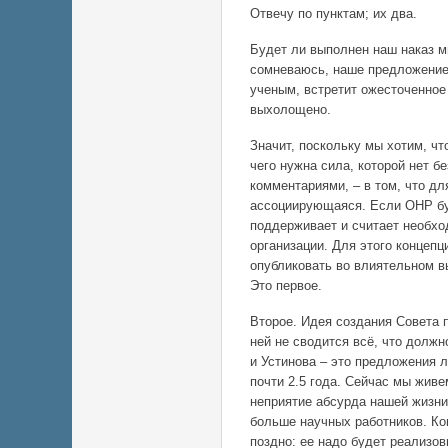
Отвечу по пунктам; их два.
Будет ли выполнен наш наказ м
сомневаюсь, наше предложение
ученым, встретит ожесточенное 
выхолощено.
Значит, поскольку мы хотим, чт
чего нужна сила, которой нет б
комментариями, – в том, что д
ассоциирующаяся. Если ОНР буд
поддерживает и считает необхо
организации. Для этого концеп
опубликовать во влиятельном в
Это первое.
Второе. Идея создания Совета п
ней не сводится всё, что долж
и Устинова – это предложения 
почти 2.5 года. Сейчас мы живе
неприятие абсурда нашей жизни
больше научных работников. Ко
поздно: ее надо будет реализов