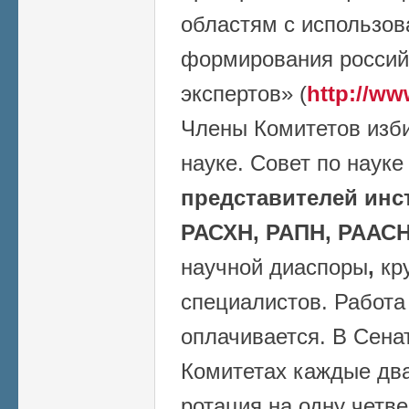
областям с использо
формирования россий
экспертов» (
http://ww
Члены Комитетов изб
науке. Совет по наук
представителей инс
РАСХН, РАПН, РААСН
научной диаспоры
,
кр
специалистов. Работа
оплачивается. В Сена
Комитетах каждые два
ротация на одну четве