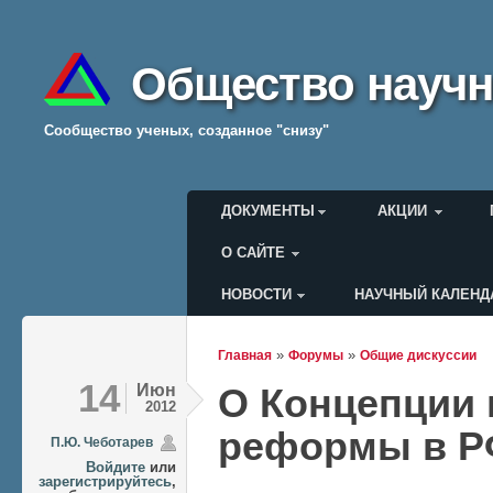
Общество научн
Cообщество ученых, созданное "снизу"
Главное меню
ДОКУМЕНТЫ
АКЦИИ
О САЙТЕ
НОВОСТИ
НАУЧНЫЙ КАЛЕНД
Меню пользователя
»
»
Главная
Форумы
Общие дискуссии
Вы здесь
14
Июн
О Концепции 
2012
реформы в 
П.Ю. Чеботарев
Войдите
или
зарегистрируйтесь
,