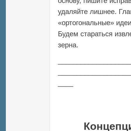
основу, пишите испра
удаляйте лишнее. Гла
«ортогональные» идеи
Будем стараться извл
зерна.
___________________
___________________
____
Концепц