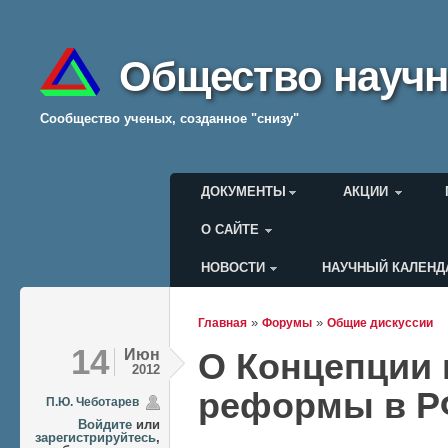
Общество научн
Cообщество ученых, созданное "снизу"
Главное меню
ДОКУМЕНТЫ
АКЦИИ
О САЙТЕ
НОВОСТИ
НАУЧНЫЙ КАЛЕНД
Меню пользователя
»
»
Главная
Форумы
Общие дискуссии
Вы здесь
14
Июн
О Концепции 
2012
реформы в 
П.Ю. Чеботарев
Войдите
или
зарегистрируйтесь
,