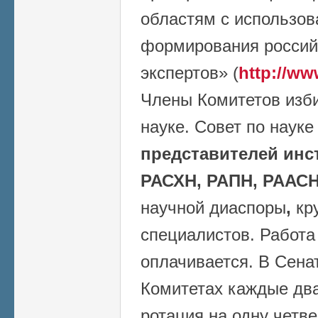
областям с использо
формирования россий
экспертов» (
http://ww
Члены Комитетов изб
науке. Совет по наук
представителей инс
РАСХН, РАПН, РААСН
научной диаспоры
,
кр
специалистов. Работа
оплачивается. В Сена
Комитетах каждые два
ротация на одну четве