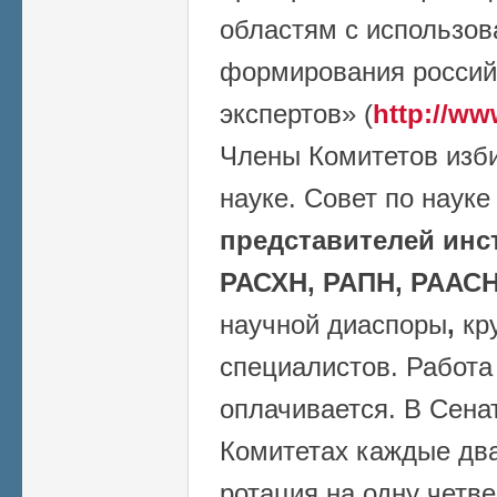
областям с использо
формирования россий
экспертов» (
http://ww
Члены Комитетов изб
науке. Совет по наук
представителей инс
РАСХН, РАПН, РААСН
научной диаспоры
,
кр
специалистов. Работа
оплачивается. В Сена
Комитетах каждые два
ротация на одну четве