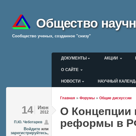
Общество научн
Cообщество ученых, созданное "снизу"
Главное меню
ДОКУМЕНТЫ
АКЦИИ
О САЙТЕ
НОВОСТИ
НАУЧНЫЙ КАЛЕНД
Меню пользователя
»
»
Главная
Форумы
Общие дискуссии
Вы здесь
14
Июн
О Концепции 
2012
реформы в 
П.Ю. Чеботарев
Войдите
или
зарегистрируйтесь
,