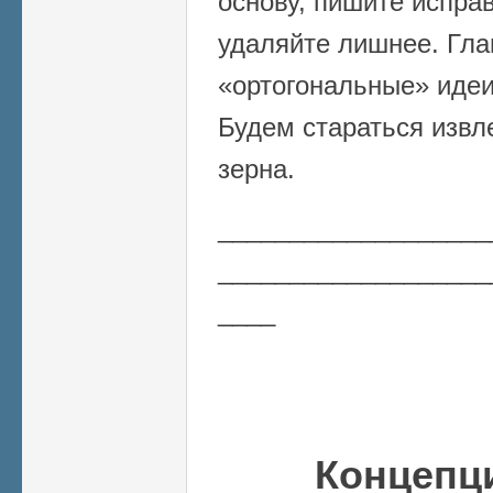
основу, пишите испра
удаляйте лишнее. Гла
«ортогональные» идеи
Будем стараться извл
зерна.
___________________
___________________
____
Концепц