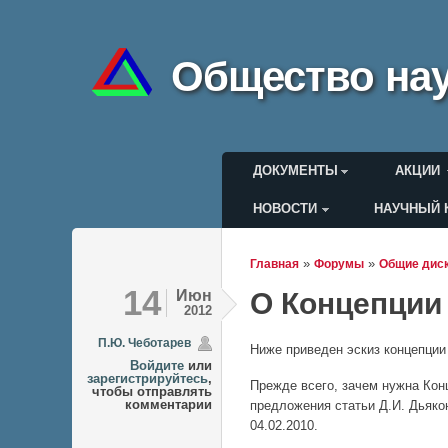
Общество нау
Главное меню
ДОКУМЕНТЫ
АКЦИИ
НОВОСТИ
НАУЧНЫЙ 
Меню пользоват
»
»
Главная
Форумы
Общие дис
Вы здесь
14
Июн
О Концепции
2012
П.Ю. Чеботарев
Ниже приведен эскиз концепции
Войдите
или
зарегистрируйтесь
,
Прежде всего, зачем нужна Кон
чтобы отправлять
комментарии
предложения статьи Д.И. Дьякон
04.02.2010.