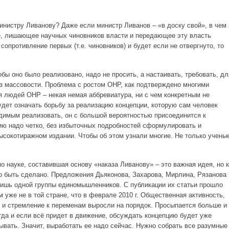
инистру Ливанову? Даже если министр Ливанов – «в доску свой», в чем 
, лишающее научных чиновников власти и передающее эту власть
сопротивление первых (т.е. чиновников) и будет если не отвергнуто, то
обы оно было реализовано, надо не просить, а настаивать, требовать, дл
ез массовости. Проблема с ростом ОНР, как подтверждено многими
ля людей ОНР – некая немая аббревиатура, ни с чем конкретным не
ет означать борьбу за реализацию концепции, которую сам человек
димым реализовать, он с большой вероятностью присоединится к
цию надо четко, без избыточных подробностей сформулировать и
ысокотиражном издании. Чтобы об этом узнали многие. Не только учены
о науке, составившая основу «наказа Ливанову» – это важная идея, но к
но быть сделано. Предложения Дьяконова, Захарова, Мирлина, Рязанова
лишь одной группы единомышленников. С публикации их статьи прошло
м уже не в той стране, что в феврале 2010 г. Общественная активность,
 и стремление к переменам выросли на порядок. Просыпается больше и
гда и если всё придет в движение, обсуждать концепцию будет уже
ывать. Значит, выработать ее надо сейчас. Нужно собрать все разумные