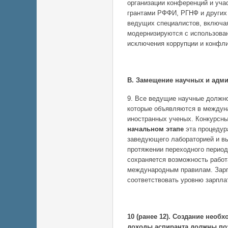
организации конференций и уча
грантами РФФИ, РГНФ и других 
ведущих специалистов, включа
модернизируются с использова
исключения коррупции и конфли
В. Замещение научных и адми
9. Все ведущие научные должн
которые объявляются в междун
иностранных ученых. Конкурсн
начальном этапе
эта процедур
заведующего лабораторией и вы
протяжении переходного период
сохраняется возможность работ
международным правилам. Зарп
соответствовать уровню зарпла
10 (ранее 12). Создание необ
доходы аспиранта должны по