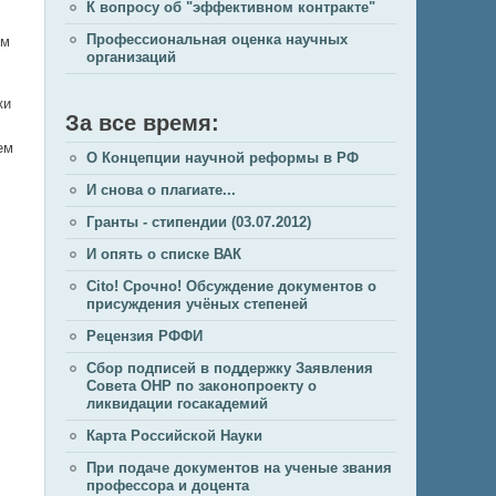
К вопросу об "эффективном контракте"
Профессиональная оценка научных
ом
организаций
ки
За все время:
ем
О Концепции научной реформы в РФ
И снова о плагиате...
Гранты - стипендии (03.07.2012)
И опять о списке ВАК
Cito! Срочно! Обсуждение документов о
присуждения учёных степеней
Рецензия РФФИ
Сбор подписей в поддержку Заявления
Совета ОНР по законопроекту о
ликвидации госакадемий
Карта Российской Науки
При подаче документов на ученые звания
профессора и доцента