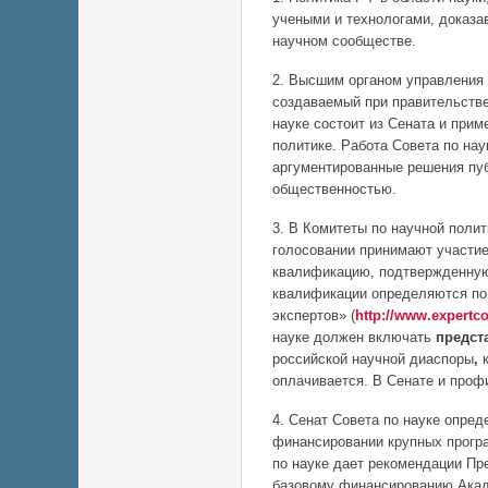
учеными и технологами, доказ
научном сообществе.
2. Высшим органом управления 
создаваемый при правительстве
науке состоит из Сената и при
политике. Работа Совета по нау
аргументированные решения пу
общественностью.
3. В Комитеты по научной поли
голосовании принимают участи
квалификацию, подтвержденную
квалификации определяются по
экспертов» (
http://www.expertco
науке должен включать
предст
российской научной диаспоры
,
оплачивается. В Сенате и проф
4. Сенат Совета по науке опред
финансировании крупных прогр
по науке дает рекомендации П
базовому финансированию Акад