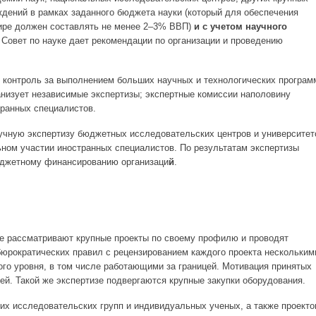
дений в рамках заданного бюджета науки (который для обеспечения
ире должен составлять не менее 2–3% ВВП)
и с учетом научного
. Совет по науке дает рекомендации по организации и проведению
т контроль за выполнением больших научных и технологических програм
ганизует независимые экспертизы; экспертные комиссии наполовину
ранных специалистов.
научную экспертизу бюджетных исследовательских центров и университет
льном участии иностранных специалистов. По результатам экспертизы
юджетному финансированию организаци
й
.
ке рассматривают крупные проекты по своему профилю и проводят
бюрократических правил с рецензированием каждого проекта нескольким
го уровня, в том числе работающими за границей. Мотивация принятых
ей. Такой же экспертизе подвергаются крупные закупки оборудования.
их исследовательских групп и индивидуальных ученых, а также проекто