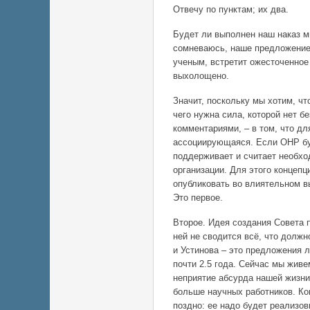
Отвечу по пунктам; их два.
Будет ли выполнен наш наказ м
сомневаюсь, наше предложение
ученым, встретит ожесточенное 
выхолощено.
Значит, поскольку мы хотим, чт
чего нужна сила, которой нет б
комментариями, – в том, что д
ассоциирующаяся. Если ОНР буд
поддерживает и считает необхо
организации. Для этого концеп
опубликовать во влиятельном в
Это первое.
Второе. Идея создания Совета п
ней не сводится всё, что долж
и Устинова – это предложения 
почти 2.5 года. Сейчас мы живе
неприятие абсурда нашей жизни
больше научных работников. Ко
поздно: ее надо будет реализов