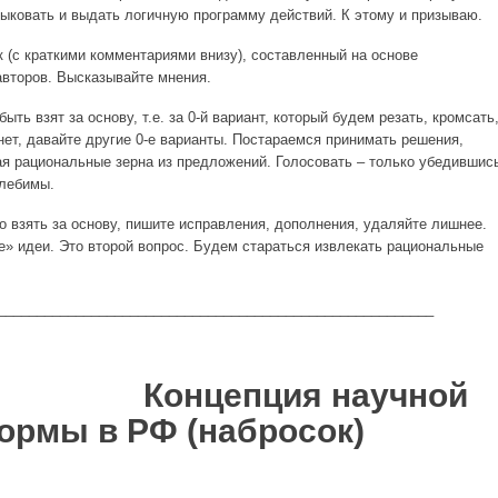
тыковать и выдать логичную программу действий. К этому и призываю.
 (с краткими комментариями внизу), составленный на основе
второв. Высказывайте мнения.
ыть взят за основу, т.е. за 0-й вариант, который будем резать, кромсать
нет, давайте другие 0-е варианты. Постараемся принимать решения,
ая рациональные зерна из предложений. Голосовать – только убедившис
олебимы.
 взять за основу, пишите исправления, дополнения, удаляйте лишнее.
е» идеи. Это второй вопрос. Будем стараться извлекать рациональные
________________________________________________________
епция научной
ормы в РФ (набросок)