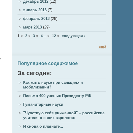
декабрь 2012
(12)
январь 2013
(7)
февраль 2013
(28)
март 2013
(29)
Страницы
1
2
3
4
…
12
следующая ›
ещё
,
Популярное содержимое
За сегодня:
Как жить науке при санкциях и
мобилизации?
Письмо 400 ученых Президенту РФ
Гуманитарные науки
"Чувствую себя униженной" – российские
учителя о своих зарплатах
о
И снова о плагиате...