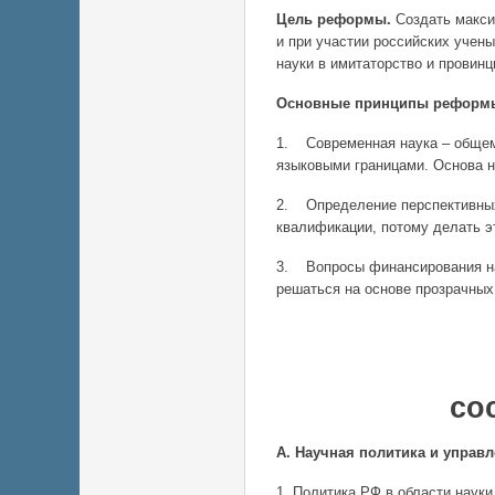
Цель реформы.
Создать макси
и при участии российских учен
науки в имитаторство и провинц
Основные принципы реформ
1. Современная наука – общем
языковыми границами. Основа н
2. Определение перспективных
квалификации, потому делать э
3. Вопросы финансирования н
решаться на основе прозрачных
Основн
со
А. Научная политика и управ
1. Политика РФ в области наук