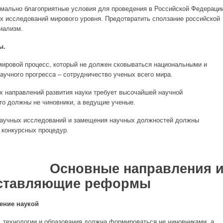
мально благоприятные условия для проведения в Российской Федераци
ых исследований мирового уровня. Предотвратить сползание российской
иализм.
ы.
ировой процесс, который не должен сковываться национальными и
аучного прогресса – сотрудничество ученых всего мира.
 направлений развития науки требует высочайшей научной
то должны не чиновники, а ведущие ученые.
аучных исследований и замещения научных должностей должны
 конкурсных процедур.
ые направления 
ставляющие реформы
ление наукой
и, технологии и образования должна формироваться не чиновниками, а