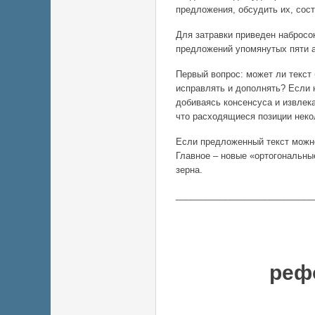
предложения, обсудить их, сос
Для затравки приведен набросок
предложений упомянутых пяти а
Первый вопрос: может ли текст б
исправлять и дополнять? Если 
добиваясь консенсуса и извлек
что расходящиеся позиции нек
Если предложенный текст можно
Главное – новые «ортогональны
зерна.
____________________________
Конц
реф