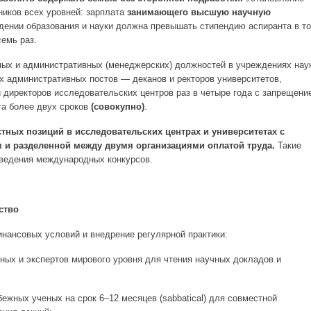
ников всех уровней: зарплата
занимающего высшую научную
ении образования и науки должна превышать стипендию аспиранта в т
семь раз.
ых и административных (менеджерских) должностей в учреждениях нау
х административных постов — деканов и ректоров университетов,
 директоров исследовательских центров раз в четыре года с запрещени
та более двух сроков
(совокупно)
.
тных позиций в исследовательских центрах и университетах с
и разделенной между двумя организациями оплатой труда.
Такие
оведения международных конкурсов.
ство
инансовых условий и внедрение регулярной практики:
ых и экспертов мирового уровня для чтения научных докладов и
ежных ученых на срок 6–12 месяцев (sabbatical) для совместной