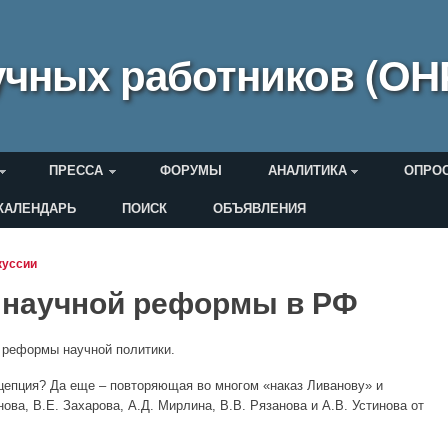
чных работников (ОН
ПРЕССА
ФОРУМЫ
АНАЛИТИКА
ОПРО
КАЛЕНДАРЬ
ПОИСК
ОБЪЯВЛЕНИЯ
еля
куссии
 научной реформы в РФ
 реформы научной политики.
цепция? Да еще – повторяющая во многом «наказ Ливанову» и
ова, В.Е. Захарова, А.Д. Мирлина, В.В. Рязанова и А.В. Устинова от