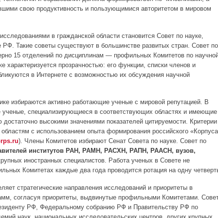
авшими свою продуктивность и пользующимися авторитетом в мировом
исследованиями в гражданской области становится Совет по науке,
 РФ. Такие советы существуют в большинстве развитых стран. Совет по
мерно 15 отделений по дисциплинам — профильных Комитетов по научно
ке характеризуется прозрачностью: его функции, списки членов и
бликуются в Интернете с возможностью их обсуждения научной
тике избираются активно работающие ученые с мировой репутацией. В
е ученые, специализирующиеся в соответствующих областях и имеющие
 достаточно высокими значениями показателей цитируемости. Критерии
 областям с использованием опыта формирования российского «Корпуса
rps.ru
). Члены Комитетов избирают Сенат Совета по науке. Совет по
авителей институтов РАН, РАМН, РАСХН, РАПН, РААСН, вузов,
крупных иностранных специалистов. Работа ученых в Совете не
ильных Комитетах каждые два года проводится ротация на одну четверт
еляет стратегические направления исследований и приоритеты в
амм, согласуя приоритеты, выдвинутые профильными Комитетами. Сове
резиденту РФ, Федеральному собранию РФ и Правительству РФ по
емий наук, национальных исследовательских центров, других крупных