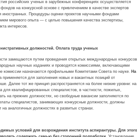
стия российских ученых в зарубежных конференциях осуществляется
фондов на конкурсной основе с привлечением в качестве экспертов
я иностранных. Процедуры оценки проектов научными фондами
нием мирового опыта — с целью повышения качества экспертизы,
кта интересов.
нистративных должностей. Оплата труда ученых
ости замещаются путем проведения открытых международных конкурсов
ародных научных изданиях и проводятся комиссиями, включающими
ые комиссии назначаются профильными Комитетами Совета по науке.
На
а применяется для заполнения новых и вакантных позиций от
ше. Далее тот же принцип распространяется на более низкие уровни: на
а для квалифицированных специалистов, в частности, пожилых,
ать на прежних должностях, но свободные вакансии заполняются по
латы специалистов, занимающих конкурсные должности, должны
т на аналогичных должностях в развитых странах.
ходимых условий для возрождения института аспирантуры. Для этог
зволять содержать семью без сторонней подработки.
Установление