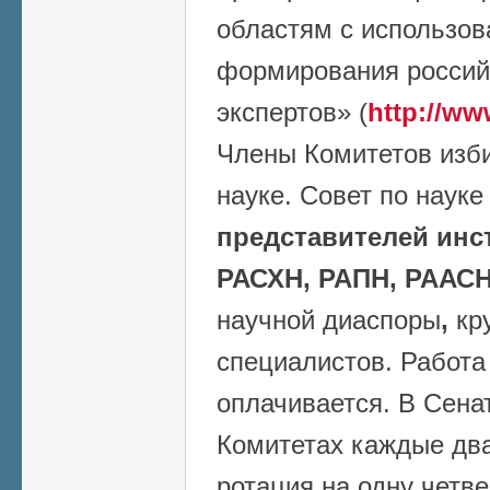
областям с использо
формирования россий
экспертов» (
http://ww
Члены Комитетов изб
науке. Совет по наук
представителей инс
РАСХН, РАПН, РААСН
научной диаспоры
,
кр
специалистов. Работа
оплачивается. В Сена
Комитетах каждые два
ротация на одну четве