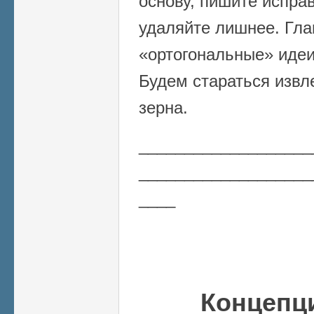
основу, пишите испра
удаляйте лишнее. Гла
«ортогональные» идеи
Будем стараться извл
зерна.
___________________
___________________
____
Концепц