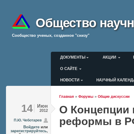
Общество научн
Cообщество ученых, созданное "снизу"
Главное меню
ДОКУМЕНТЫ
АКЦИИ
О САЙТЕ
НОВОСТИ
НАУЧНЫЙ КАЛЕНД
Меню пользователя
»
»
Главная
Форумы
Общие дискуссии
Вы здесь
14
Июн
О Концепции 
2012
реформы в 
П.Ю. Чеботарев
Войдите
или
зарегистрируйтесь
,