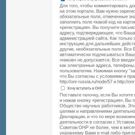
Для того, чтобы комментировать д
на этом портале, Вам нужно зарегис
обязательные поля, отмеченные зна
заполнить поле «какой код на карт
«регистрация». Вы получите письм
адресу, подтверждающее, что Ваша
администрацией сайта. Как только 
инструкцию для дальнейших действ
другие, необязательные поля. Все
автоматически подписываться Ваш
«ников» не допускается. Все введе
как электронные адреса, телефоны,
пользователям. Нажимая кнопку "з
что Вы согласны с условиями и пр
http://onr-russia.ru/node/57 и http://on
Хочу вступить в ОНР
Поставьте галочку, если Вы хотите
и нажав кнопку «регистрация», Вы 
Общество научных работников. Эти
целями и направлениями деятельн
Декларации, и что по мере возможн
деятельности в согласии с Уставом
Советом ОНР не более, чем в месяч
указанному Вами e-mail либо приг