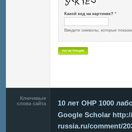
Какой код на картинке?
*
Введите символы, которые показан
Подвал
Ключевые
10 лет ОНР
1000 лаб
слова сайта
Google Scholar
http:/
russia.ru/comment/2