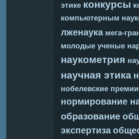
конкурсы
этике
к
компьютерным наук
лженаука
мега-гра
молодые ученые
на
наукометрия
на
научная этика
н
нобелевские премии
нормирование на
образование
общ
экспертиза
обще