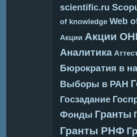
Scop
scientific.ru
Web o
of knowledge
Акции ОН
Акции
Аналитика
Аттес
Бюрократия в н
Г
Выборы в РАН
Госп
Госзадание
Гранты
Фонды
Гранты РНФ
Г