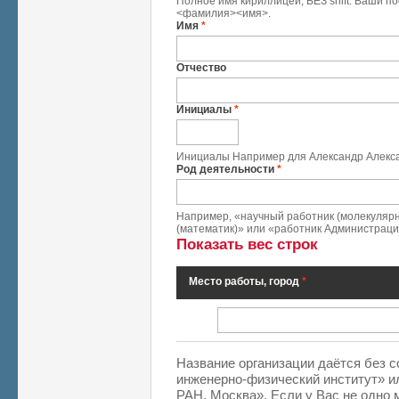
Полное имя кириллицей, БЕЗ shift. Ваши п
<фамилия><имя>.
Имя
*
Отчество
Инициалы
*
Инициалы Например для Александр Алекса
Род деятельности
*
Например, «научный работник (молекуляр
(математик)» или «работник Администрации
Показать вес строк
Место работы, город
*
Место работы, город
*
Название организации даётся без 
инженерно-физический институт» и
РАН, Москва». Если у Вас не одно 