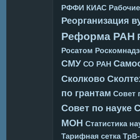
РФФИ КИАС
Рабочие
Реорганизация в
Реформа РАН
Росатом
Роскомнадз
СМУ
Само
СО РАН
Сколково
Сколте
по грантам
Совет 
Совет по науке
С
МОН
Статистика на
Тарифная сетка
ТрВ-