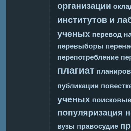
организации
окла
институтов и ла
ученых
перевод на
перевыборы
перена
перепотребление
пе
плагиат
планиров
публикации
повестк
ученых
поисковые
популяризация н
пр
вузы
правосудие