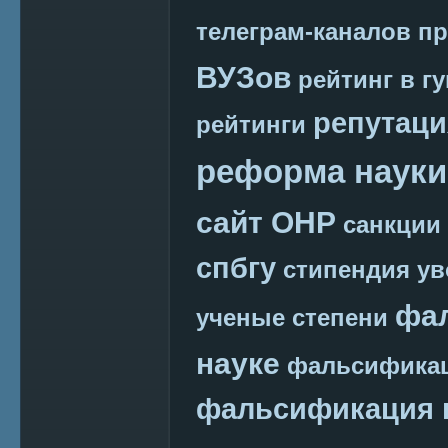
телеграм-каналов
пр
ВУЗов
рейтинг в г
репутаци
рейтинги
реформа науки
сайт ОНР
санкции
спбгу
стипендия
ув
фа
ученые степени
науке
фальсификац
фальсификация 