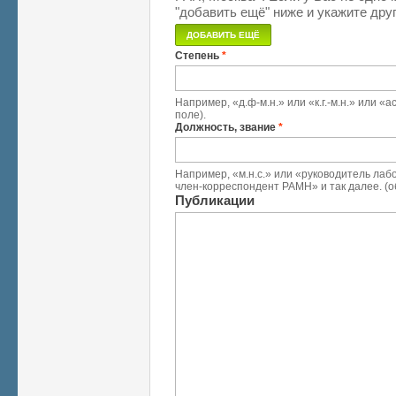
"добавить ещё" ниже и укажите друг
Степень
*
Например, «д.ф-м.н.» или «к.г.-м.н.» или 
поле).
Должность, звание
*
Например, «м.н.с.» или «руководитель лабо
член-корреспондент РАМН» и так далее. (о
Публикации