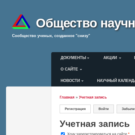
Общество научн
Cообщество ученых, созданное "снизу"
Главное меню
ДОКУМЕНТЫ
АКЦИИ
О САЙТЕ
НОВОСТИ
НАУЧНЫЙ КАЛЕНД
Меню пользователя
»
Главная
Учетная запись
Вы здесь
Регистрация
(активная вкладка)
Войти
Забыли
Главные вкладки
Учетная запись
Хочу зарегистрироваться на сайте
*