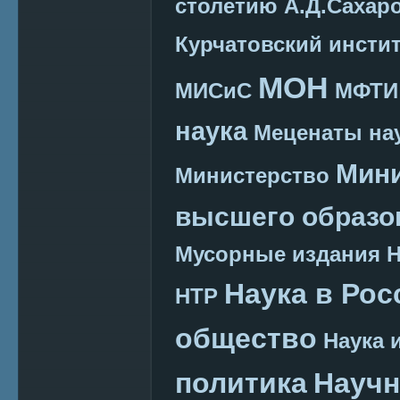
столетию А.Д.Сахар
Курчатовский инсти
МОН
МИСиС
МФТИ
наука
Меценаты нау
Мини
Министерство
высшего образо
Мусорные издания
Наука в Рос
НТР
общество
Наука 
политика
Научн