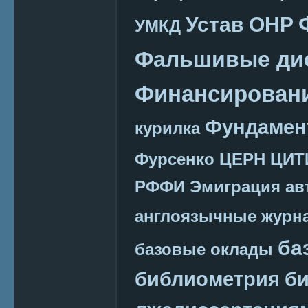
Устав ОНР
УМКД
Фальшивые ди
Финансировани
Фундамен
курилка
Фурсенко
ЦЕРН
ЦИТ
РФФИ
Эмиграция
ав
англоязычные журн
ба
базовые оклады
библиометрия
би