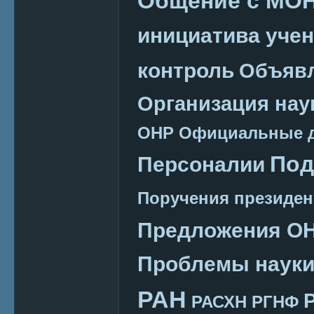
Общение с МО
инициатива уче
контроль
Объяв
Организация нау
ОНР
Официальные 
Под
Персоналии
Поручения президен
Предложения О
Проблемы наук
РАН
РАСХН
РГНФ