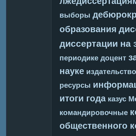
лжедиссертация
дебюрокр
выборы
дис
образования
диссертации на 
з
периодике
доцент
науке
издательств
информац
ресурсы
итоги года
казус М
к
командировочные
общественного к