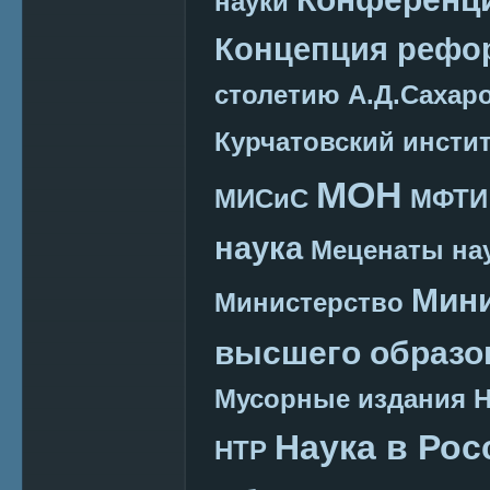
науки
Концепция реф
столетию А.Д.Сахар
Курчатовский инсти
МОН
МИСиС
МФТИ
наука
Меценаты нау
Мини
Министерство
высшего образо
Мусорные издания
Наука в Рос
НТР