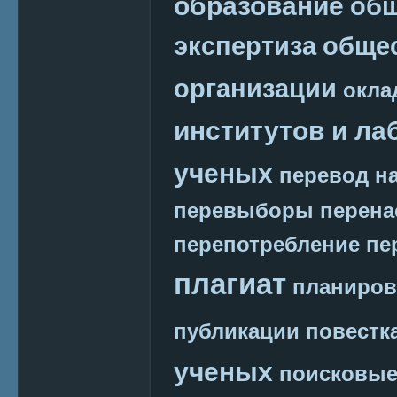
образование
общ
экспертиза
обще
организации
окла
институтов и ла
ученых
перевод на
перевыборы
перена
перепотребление
пе
плагиат
планиров
публикации
повестк
ученых
поисковые