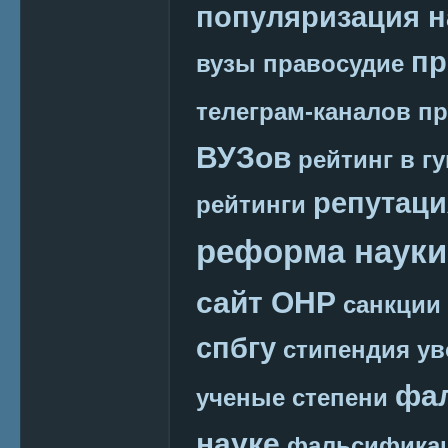
популяризация н
пр
вузы
правосудие
телеграм-каналов
пр
ВУЗов
рейтинг в г
репутаци
рейтинги
реформа науки
сайт ОНР
санкции
спбгу
стипендия
ув
фа
ученые степени
науке
фальсификац