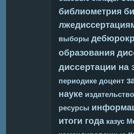
библиометрия
би
лжедиссертация
дебюрокр
выборы
дис
образования
диссертации на 
з
периодике
доцент
науке
издательств
информац
ресурсы
итоги года
казус М