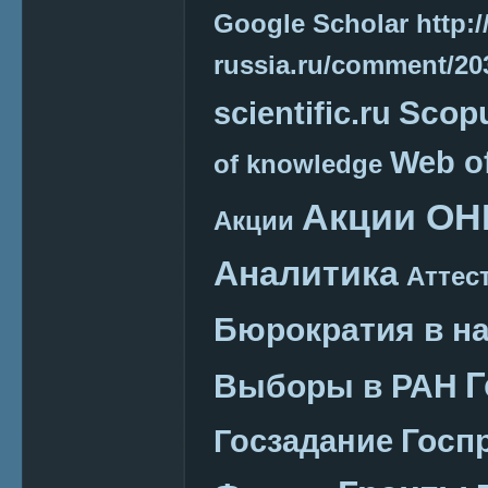
Google Scholar
http:/
russia.ru/comment/2
Scop
scientific.ru
Web o
of knowledge
Акции ОН
Акции
Аналитика
Аттес
Бюрократия в н
Г
Выборы в РАН
Госп
Госзадание