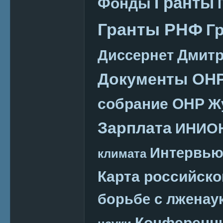
Гранты
Фонды
Гранты РНФ
Г
Дмитр
Диссернет
Документы ОН
собрание ОНР
Ж
Зарплата
ИНИО
Интервь
климата
Карта российско
борьбе с лженау
Конференц