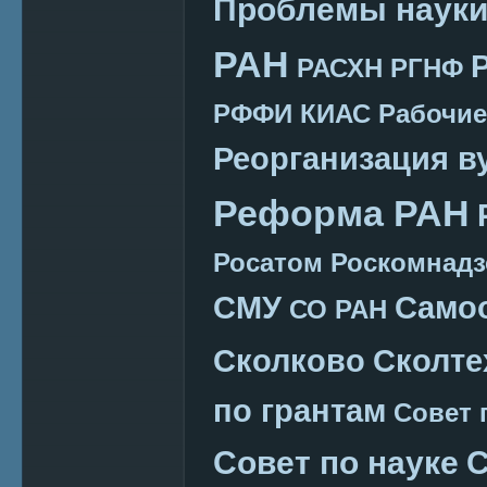
Проблемы наук
РАН
РАСХН
РГНФ
РФФИ КИАС
Рабочие
Реорганизация в
Реформа РАН
Росатом
Роскомнадз
СМУ
Само
СО РАН
Сколково
Сколте
по грантам
Совет 
Совет по науке
С