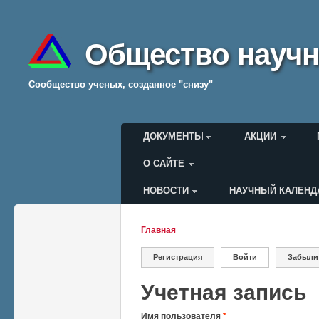
Общество научн
Cообщество ученых, созданное "снизу"
Главное меню
ДОКУМЕНТЫ
АКЦИИ
О САЙТЕ
НОВОСТИ
НАУЧНЫЙ КАЛЕНД
Меню пользователя
Главная
Вы здесь
Регистрация
Войти
(активная вкладк
Забыли
Главные вкладки
Учетная запись
Имя пользователя
*