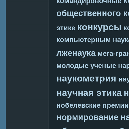
к
командировочные
общественного к
конкурсы
этике
к
компьютерным наук
лженаука
мега-гра
молодые ученые
на
наукометрия
на
научная этика
н
нобелевские премии
нормирование на