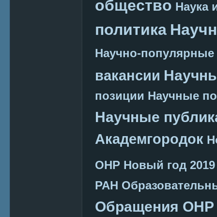
общество
Наука 
политика
Научн
Научно-популярные
Научн
вакансии
позиции
Научные п
Научные публик
Академгородок
Н
ОНР
Новый год 2019
РАН
Образовательн
Обращения ОНР