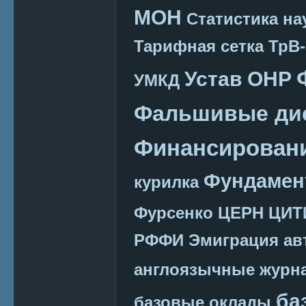
МОН
Статистика на
Тарифная сетка
ТрВ-
Устав ОНР
УМКД
Фальшивые ди
Финансировани
Фундамен
курилка
Фурсенко
ЦЕРН
ЦИТ
РФФИ
Эмиграция
ав
англоязычные журн
ба
базовые оклады