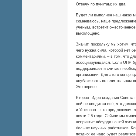
Отвечу по пунктам; их два.
Будет ли выполнен наш наказ м
сомневаюсь, наше предложение
ученым, встретит ожесточенное 
выхолощено.
Значит, поскольку мы хотим, чт
чего нужна сила, которой нет б
комментариями, – в том, что д
ассоциирующаяся. Если ОНР буд
поддерживает и считает необхо
организации. Для этого концеп
опубликовать во влиятельном в
Это первое.
Второе. Идея создания Совета п
ней не сводится всё, что долж
и Устинова – это предложения 
почти 2.5 года. Сейчас мы живе
неприятие абсурда нашей жизни
больше научных работников. Ко
поздно: ее надо будет реализов