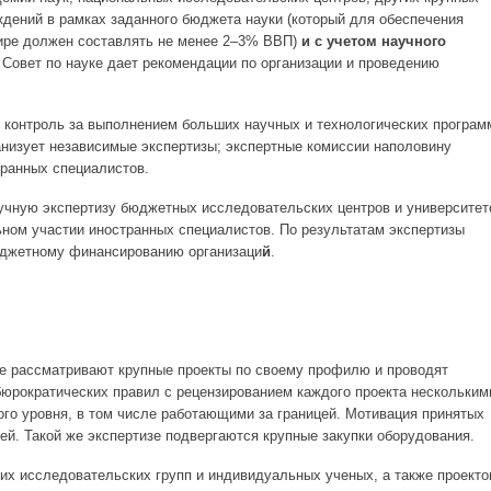
дений в рамках заданного бюджета науки (который для обеспечения
ире должен составлять не менее 2–3% ВВП)
и с учетом научного
. Совет по науке дает рекомендации по организации и проведению
т контроль за выполнением больших научных и технологических програм
ганизует независимые экспертизы; экспертные комиссии наполовину
ранных специалистов.
научную экспертизу бюджетных исследовательских центров и университет
льном участии иностранных специалистов. По результатам экспертизы
юджетному финансированию организаци
й
.
ке рассматривают крупные проекты по своему профилю и проводят
бюрократических правил с рецензированием каждого проекта нескольким
го уровня, в том числе работающими за границей. Мотивация принятых
ей. Такой же экспертизе подвергаются крупные закупки оборудования.
их исследовательских групп и индивидуальных ученых, а также проекто