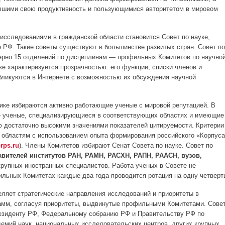
авшими свою продуктивность и пользующимися авторитетом в мировом
исследованиями в гражданской области становится Совет по науке,
 РФ. Такие советы существуют в большинстве развитых стран. Совет по
мерно 15 отделений по дисциплинам — профильных Комитетов по научно
ке характеризуется прозрачностью: его функции, списки членов и
бликуются в Интернете с возможностью их обсуждения научной
тике избираются активно работающие ученые с мировой репутацией. В
е ученые, специализирующиеся в соответствующих областях и имеющие
 достаточно высокими значениями показателей цитируемости. Критерии
 областям с использованием опыта формирования российского «Корпуса
rps.ru
). Члены Комитетов избирают Сенат Совета по науке. Совет по
авителей институтов РАН, РАМН, РАСХН, РАПН, РААСН, вузов,
крупных иностранных специалистов. Работа ученых в Совете не
ильных Комитетах каждые два года проводится ротация на одну четверт
еляет стратегические направления исследований и приоритеты в
амм, согласуя приоритеты, выдвинутые профильными Комитетами. Сове
резиденту РФ, Федеральному собранию РФ и Правительству РФ по
емий наук, национальных исследовательских центров, других крупных