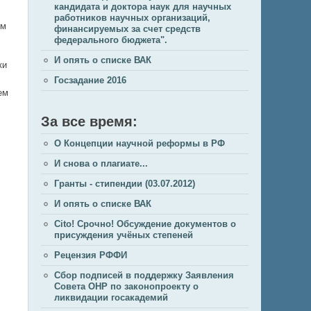
кандидата и доктора наук для научных
работников научных организаций,
ом
финансируемых за счет средств
федерального бюджета".
И опять о списке ВАК
ки
Госзадание 2016
ем
За все время:
О Концепции научной реформы в РФ
И снова о плагиате...
Гранты - стипендии (03.07.2012)
И опять о списке ВАК
Cito! Срочно! Обсуждение документов о
присуждения учёных степеней
Рецензия РФФИ
Сбор подписей в поддержку Заявления
Совета ОНР по законопроекту о
ликвидации госакадемий