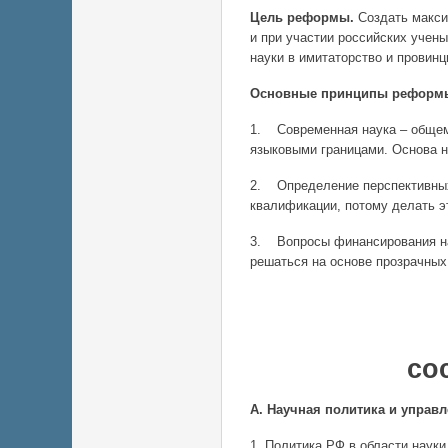
Цель реформы.
Создать макси
и при участии российских учен
науки в имитаторство и провинц
Основные принципы реформ
1. Современная наука – общем
языковыми границами. Основа н
2. Определение перспективных
квалификации, потому делать э
3. Вопросы финансирования н
решаться на основе прозрачных
Основн
со
А. Научная политика и управ
1. Политика РФ в области наук