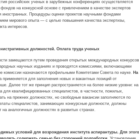
стия российских ученых в зарубежных конференциях осуществляется
фондов на конкурсной основе с привлечением в качестве экспертов
я иностранных. Процедуры оценки проектов научными фондами
нием мирового опыта — с целью повышения качества экспертизы,
кта интересов.
нистративных должностей. Оплата труда ученых
ости замещаются путем проведения открытых международных конкурсов
ародных научных изданиях и проводятся комиссиями, включающими
ые комиссии назначаются профильными Комитетами Совета по науке.
На
а применяется для заполнения новых и вакантных позиций от
ше. Далее тот же принцип распространяется на более низкие уровни: на
а для квалифицированных специалистов, в частности, пожилых,
ать на прежних должностях, но свободные вакансии заполняются по
латы специалистов, занимающих конкурсные должности, должны
т на аналогичных должностях в развитых странах.
ходимых условий для возрождения института аспирантуры. Для этог
зволять содержать семью без сторонней подработки.
Установление