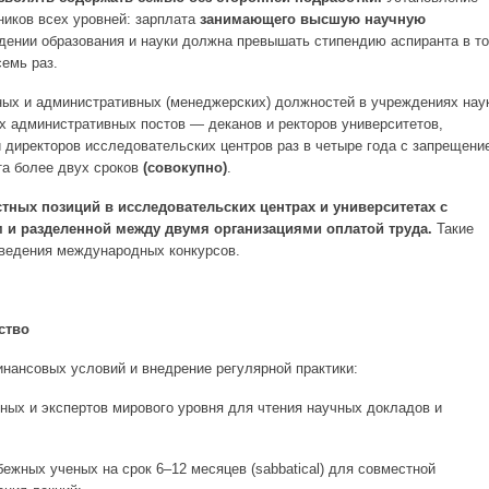
ников всех уровней: зарплата
занимающего высшую научную
ении образования и науки должна превышать стипендию аспиранта в т
семь раз.
ых и административных (менеджерских) должностей в учреждениях нау
х административных постов — деканов и ректоров университетов,
 директоров исследовательских центров раз в четыре года с запрещени
та более двух сроков
(совокупно)
.
тных позиций в исследовательских центрах и университетах с
и разделенной между двумя организациями оплатой труда.
Такие
оведения международных конкурсов.
ство
инансовых условий и внедрение регулярной практики:
ых и экспертов мирового уровня для чтения научных докладов и
ежных ученых на срок 6–12 месяцев (sabbatical) для совместной