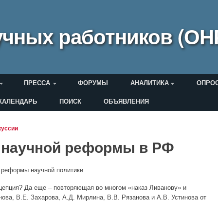
чных работников (ОН
ПРЕССА
ФОРУМЫ
АНАЛИТИКА
ОПРО
КАЛЕНДАРЬ
ПОИСК
ОБЪЯВЛЕНИЯ
еля
куссии
 научной реформы в РФ
 реформы научной политики.
цепция? Да еще – повторяющая во многом «наказ Ливанову» и
ова, В.Е. Захарова, А.Д. Мирлина, В.В. Рязанова и А.В. Устинова от