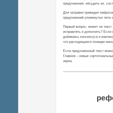
предложения, обсудить их, сос
Для затравки приведен набросок
предложений упомянутых пяти а
Первый вопрос: может ли текст б
исправлять и дополнять? Если 
добиваясь консенсуса и извлек
что расходящиеся позиции нек
Если предложенный текст можно
Главное – новые «ортогональны
зерна.
____________________________
Конц
реф