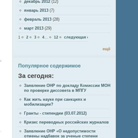
декабрь 2012
(12)
январь 2013
(7)
февраль 2013
(28)
март 2013
(29)
Страницы
1
2
3
4
…
12
следующая ›
ещё
,
Популярное содержимое
За сегодня:
Заявление ОНР по докладу Комиссии МОН
по проверке диссовета в МПГУ
Как жить науке при санкциях и
мобилизации?
Гранты - стипендии (03.07.2012)
Кризис переводных российских журналов
о
Заявление ОНР «О недопустимости
отмены надбавок за ученые степени