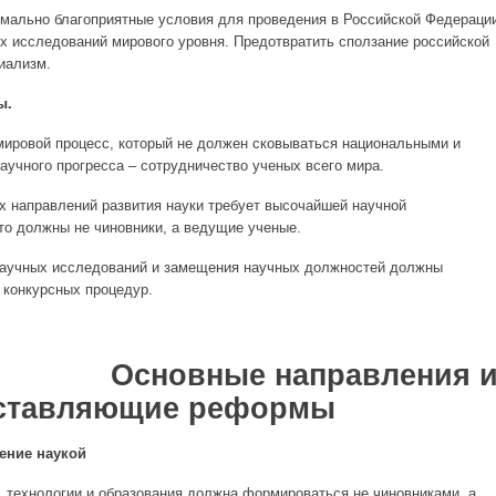
мально благоприятные условия для проведения в Российской Федераци
ых исследований мирового уровня. Предотвратить сползание российской
иализм.
ы.
ировой процесс, который не должен сковываться национальными и
аучного прогресса – сотрудничество ученых всего мира.
 направлений развития науки требует высочайшей научной
то должны не чиновники, а ведущие ученые.
аучных исследований и замещения научных должностей должны
 конкурсных процедур.
ые направления 
ставляющие реформы
ление наукой
и, технологии и образования должна формироваться не чиновниками, а