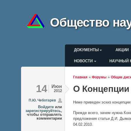
Общество нау
Главное меню
ДОКУМЕНТЫ
АКЦИИ
НОВОСТИ
НАУЧНЫЙ 
Меню пользоват
»
»
Главная
Форумы
Общие дис
Вы здесь
14
Июн
О Концепции
2012
П.Ю. Чеботарев
Ниже приведен эскиз концепции
Войдите
или
зарегистрируйтесь
,
Прежде всего, зачем нужна Кон
чтобы отправлять
комментарии
предложения статьи Д.И. Дьякон
04.02.2010.