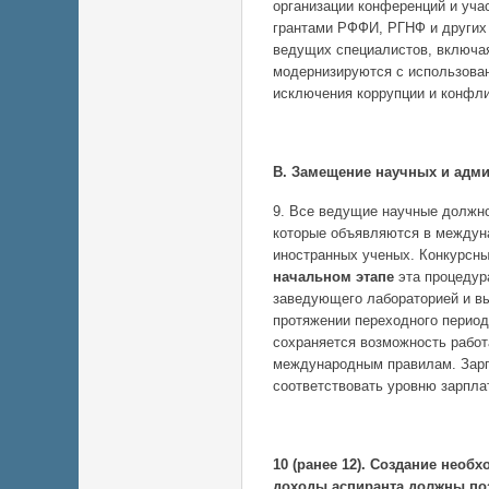
организации конференций и уча
грантами РФФИ, РГНФ и других 
ведущих специалистов, включа
модернизируются с использова
исключения коррупции и конфли
В. Замещение научных и адми
9. Все ведущие научные должн
которые объявляются в междун
иностранных ученых. Конкурсн
начальном этапе
эта процедур
заведующего лабораторией и вы
протяжении переходного период
сохраняется возможность работ
международным правилам. Зарп
соответствовать уровню зарпла
10 (ранее 12). Создание необ
доходы аспиранта должны по