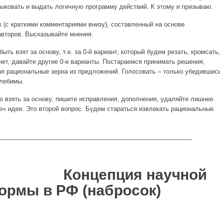
тыковать и выдать логичную программу действий. К этому и призываю.
 (с краткими комментариями внизу), составленный на основе
второв. Высказывайте мнения.
ыть взят за основу, т.е. за 0-й вариант, который будем резать, кромсать
нет, давайте другие 0-е варианты. Постараемся принимать решения,
ая рациональные зерна из предложений. Голосовать – только убедившис
олебимы.
 взять за основу, пишите исправления, дополнения, удаляйте лишнее.
е» идеи. Это второй вопрос. Будем стараться извлекать рациональные
________________________________________________________
епция научной
ормы в РФ (набросок)