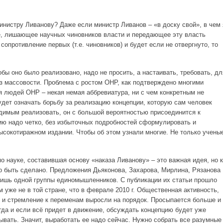
инистру Ливанову? Даже если министр Ливанов – «в доску свой», в чем 
, лишающее научных чиновников власти и передающее эту власть
сопротивление первых (т.е. чиновников) и будет если не отвергнуто, то
обы оно было реализовано, надо не просить, а настаивать, требовать, дл
ез массовости. Проблема с ростом ОНР, как подтверждено многими
ля людей ОНР – некая немая аббревиатура, ни с чем конкретным не
ет означать борьбу за реализацию концепции, которую сам человек
димым реализовать, он с большой вероятностью присоединится к
цию надо четко, без избыточных подробностей сформулировать и
ысокотиражном издании. Чтобы об этом узнали многие. Не только учены
о науке, составившая основу «наказа Ливанову» – это важная идея, но к
но быть сделано. Предложения Дьяконова, Захарова, Мирлина, Рязанова
лишь одной группы единомышленников. С публикации их статьи прошло
м уже не в той стране, что в феврале 2010 г. Общественная активность,
 и стремление к переменам выросли на порядок. Просыпается больше и
гда и если всё придет в движение, обсуждать концепцию будет уже
ывать. Значит, выработать ее надо сейчас. Нужно собрать все разумные