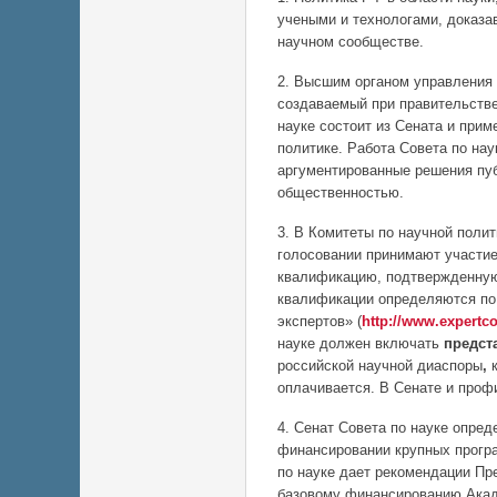
учеными и технологами, доказ
научном сообществе.
2. Высшим органом управления 
создаваемый при правительстве
науке состоит из Сената и при
политике. Работа Совета по нау
аргументированные решения пу
общественностью.
3. В Комитеты по научной поли
голосовании принимают участи
квалификацию, подтвержденную
квалификации определяются по
экспертов» (
http://www.expertco
науке должен включать
предст
российской научной диаспоры
,
оплачивается. В Сенате и проф
4. Сенат Совета по науке опред
финансировании крупных прогр
по науке дает рекомендации П
базовому финансированию Акад