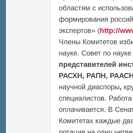
областям с использо
формирования россий
экспертов» (
http://ww
Члены Комитетов изб
науке. Совет по наук
представителей инс
РАСХН, РАПН, РААСН
научной диаспоры
,
кр
специалистов. Работа
оплачивается. В Сена
Комитетах каждые два
ротация на одну четве