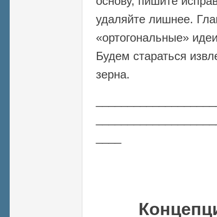
основу, пишите испра
удаляйте лишнее. Гла
«ортогональные» идеи
Будем стараться извл
зерна.
___________________
___________________
____
Концепц