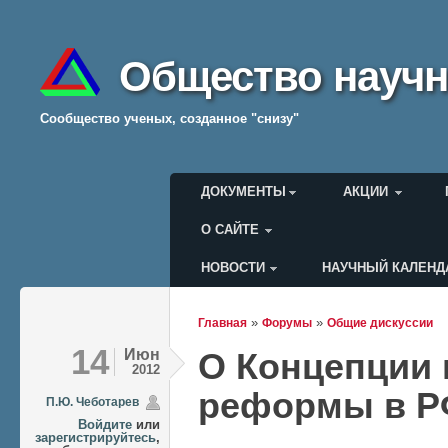
Общество научн
Cообщество ученых, созданное "снизу"
Главное меню
ДОКУМЕНТЫ
АКЦИИ
О САЙТЕ
НОВОСТИ
НАУЧНЫЙ КАЛЕНД
Меню пользователя
»
»
Главная
Форумы
Общие дискуссии
Вы здесь
14
Июн
О Концепции 
2012
реформы в 
П.Ю. Чеботарев
Войдите
или
зарегистрируйтесь
,