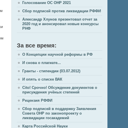
Голосование ОС ОНР 2021
ом
Сбор подписей против ликвидации РФФИ
Александр Хлунов презентовал отчет за
2020 год и анонсировал новые конкурсы
ки
РНФ
ем
За все время:
О Концепции научной реформы в РФ
И снова о плагиате...
Гранты - стипендии (03.07.2012)
И опять о списке ВАК
Cito! Срочно! Обсуждение документов о
присуждения учёных степеней
Рецензия РФФИ
Сбор подписей в поддержку Заявления
Совета ОНР по законопроекту о
ликвидации госакадемий
Карта Российской Науки