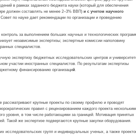
дений в рамках заданного бюджета науки (который для обеспечения
ире должен составлять не менее 2–3% ВВП)
и с учетом научного
. Совет по науке дает рекомендации по организации и проведению
т контроль за выполнением больших научных и технологических програм
ганизует независимые экспертизы; экспертные комиссии наполовину
ранных специалистов.
научную экспертизу бюджетных исследовательских центров и университет
льном участии иностранных специалистов. По результатам экспертизы
юджетному финансированию организаци
й
.
ке рассматривают крупные проекты по своему профилю и проводят
бюрократических правил с рецензированием каждого проекта нескольким
го уровня, в том числе работающими за границей. Мотивация принятых
ей. Такой же экспертизе подвергаются крупные закупки оборудования.
их исследовательских групп и индивидуальных ученых, а также проекто