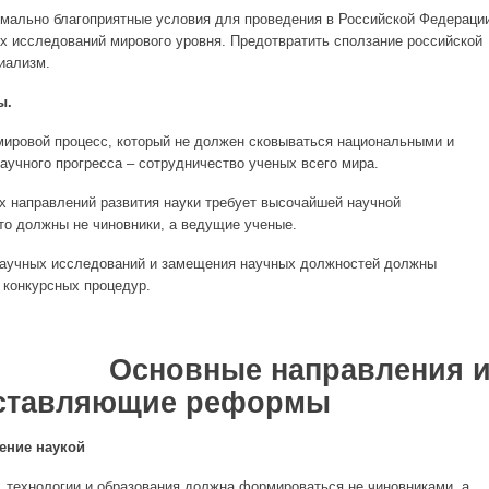
мально благоприятные условия для проведения в Российской Федераци
ых исследований мирового уровня. Предотвратить сползание российской
иализм.
ы.
ировой процесс, который не должен сковываться национальными и
аучного прогресса – сотрудничество ученых всего мира.
 направлений развития науки требует высочайшей научной
то должны не чиновники, а ведущие ученые.
аучных исследований и замещения научных должностей должны
 конкурсных процедур.
ые направления 
ставляющие реформы
ление наукой
и, технологии и образования должна формироваться не чиновниками, а