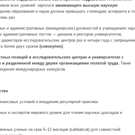
ников всех уровней: зарплата
занимающего высшую научную
ении образования и науки должна превышать стипендию аспиранта в т
семь раз.
ых и административных (менеджерских) должностей в учреждениях нау
х административных постов — деканов и ректоров университетов,
 директоров исследовательских центров раз в четыре года с запрещени
та более двух сроков
(совокупно)
.
тных позиций в исследовательских центрах и университетах с
и разделенной между двумя организациями оплатой труда.
Такие
оведения международных конкурсов.
ство
инансовых условий и внедрение регулярной практики:
ых и экспертов мирового уровня для чтения научных докладов и
ежных ученых на срок 6–12 месяцев (sabbatical) для совместной