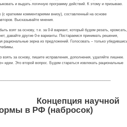
тыковать и выдать логичную программу действий. К этому и призываю.
 (с краткими комментариями внизу), составленный на основе
второв. Высказывайте мнения.
ыть взят за основу, т.е. за 0-й вариант, который будем резать, кромсать
нет, давайте другие 0-е варианты. Постараемся принимать решения,
ая рациональные зерна из предложений. Голосовать – только убедившис
олебимы.
 взять за основу, пишите исправления, дополнения, удаляйте лишнее.
е» идеи. Это второй вопрос. Будем стараться извлекать рациональные
________________________________________________________
епция научной
ормы в РФ (набросок)