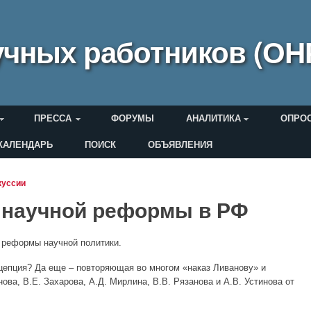
чных работников (ОН
ПРЕССА
ФОРУМЫ
АНАЛИТИКА
ОПРО
КАЛЕНДАРЬ
ПОИСК
ОБЪЯВЛЕНИЯ
еля
куссии
 научной реформы в РФ
 реформы научной политики.
цепция? Да еще – повторяющая во многом «наказ Ливанову» и
ова, В.Е. Захарова, А.Д. Мирлина, В.В. Рязанова и А.В. Устинова от