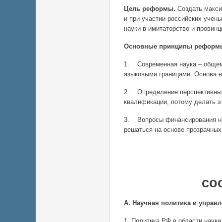
Цель реформы.
Создать макси
и при участии российских учен
науки в имитаторство и провинц
Основные принципы реформ
1. Современная наука – общем
языковыми границами. Основа н
2. Определение перспективных
квалификации, потому делать э
3. Вопросы финансирования н
решаться на основе прозрачных
Основн
со
А. Научная политика и управ
1. Политика РФ в области наук