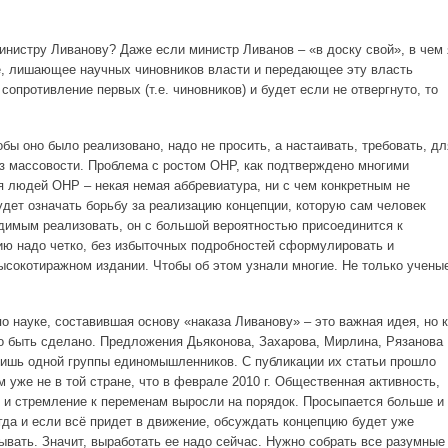
инистру Ливанову? Даже если министр Ливанов – «в доску свой», в чем 
, лишающее научных чиновников власти и передающее эту власть
сопротивление первых (т.е. чиновников) и будет если не отвергнуто, то
обы оно было реализовано, надо не просить, а настаивать, требовать, дл
ез массовости. Проблема с ростом ОНР, как подтверждено многими
ля людей ОНР – некая немая аббревиатура, ни с чем конкретным не
ет означать борьбу за реализацию концепции, которую сам человек
димым реализовать, он с большой вероятностью присоединится к
цию надо четко, без избыточных подробностей сформулировать и
ысокотиражном издании. Чтобы об этом узнали многие. Не только учены
о науке, составившая основу «наказа Ливанову» – это важная идея, но к
но быть сделано. Предложения Дьяконова, Захарова, Мирлина, Рязанова
лишь одной группы единомышленников. С публикации их статьи прошло
м уже не в той стране, что в феврале 2010 г. Общественная активность,
 и стремление к переменам выросли на порядок. Просыпается больше и
гда и если всё придет в движение, обсуждать концепцию будет уже
ывать. Значит, выработать ее надо сейчас. Нужно собрать все разумные