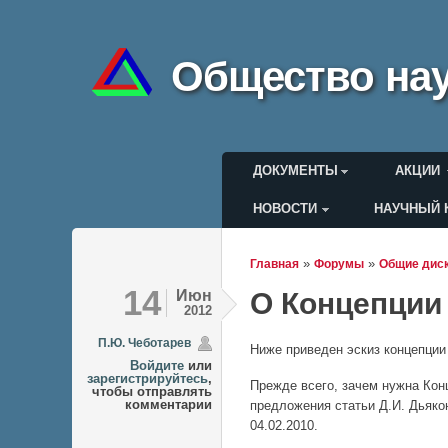
Общество нау
Главное меню
ДОКУМЕНТЫ
АКЦИИ
НОВОСТИ
НАУЧНЫЙ 
Меню пользоват
»
»
Главная
Форумы
Общие дис
Вы здесь
14
Июн
О Концепции
2012
П.Ю. Чеботарев
Ниже приведен эскиз концепции
Войдите
или
зарегистрируйтесь
,
Прежде всего, зачем нужна Кон
чтобы отправлять
комментарии
предложения статьи Д.И. Дьякон
04.02.2010.