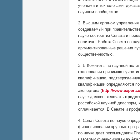
учеными и технологами, доказ
научном сообществе.
2. Высшим органом управления 
создаваемый при правительстве
науке состоит из Сената и при
политике. Работа Совета по нау
аргументированные решения пу
общественностью.
3. В Комитеты по научной поли
голосовании принимают участи
квалификацию, подтвержденную
квалификации определяются по
экспертов» (
http://www.expertco
науке должен включать
предст
российской научной диаспоры
,
оплачивается. В Сенате и проф
4. Сенат Совета по науке опред
финансировании крупных прогр
по науке дает рекомендации П
базовому финансированию Акад