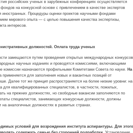
стия российских ученых в зарубежных конференциях осуществляется
фондов на конкурсной основе с привлечением в качестве экспертов
я иностранных. Процедуры оценки проектов научными фондами
нием мирового опыта — с целью повышения качества экспертизы,
кта интересов.
нистративных должностей. Оплата труда ученых
ости замещаются путем проведения открытых международных конкурсов
ародных научных изданиях и проводятся комиссиями, включающими
ые комиссии назначаются профильными Комитетами Совета по науке.
На
а применяется для заполнения новых и вакантных позиций от
ше. Далее тот же принцип распространяется на более низкие уровни: на
а для квалифицированных специалистов, в частности, пожилых,
ать на прежних должностях, но свободные вакансии заполняются по
латы специалистов, занимающих конкурсные должности, должны
т на аналогичных должностях в развитых странах.
ходимых условий для возрождения института аспирантуры. Для этог
зволять содержать семью без сторонней подработки.
Установление