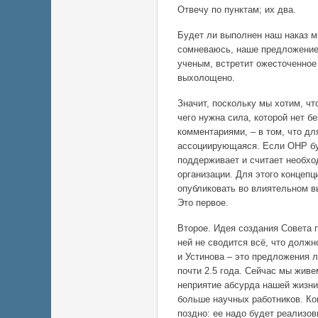
Отвечу по пунктам; их два.
Будет ли выполнен наш наказ м
сомневаюсь, наше предложение
ученым, встретит ожесточенное 
выхолощено.
Значит, поскольку мы хотим, чт
чего нужна сила, которой нет б
комментариями, – в том, что д
ассоциирующаяся. Если ОНР буд
поддерживает и считает необхо
организации. Для этого концеп
опубликовать во влиятельном в
Это первое.
Второе. Идея создания Совета п
ней не сводится всё, что долж
и Устинова – это предложения 
почти 2.5 года. Сейчас мы живе
неприятие абсурда нашей жизни
больше научных работников. Ко
поздно: ее надо будет реализов