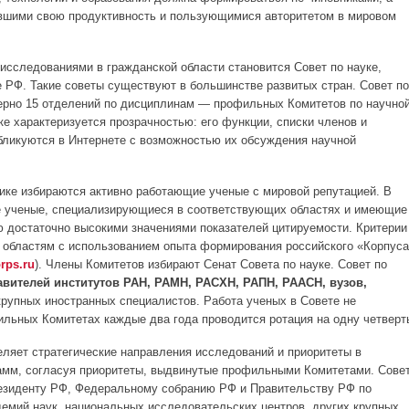
авшими свою продуктивность и пользующимися авторитетом в мировом
исследованиями в гражданской области становится Совет по науке,
 РФ. Такие советы существуют в большинстве развитых стран. Совет по
мерно 15 отделений по дисциплинам — профильных Комитетов по научно
ке характеризуется прозрачностью: его функции, списки членов и
бликуются в Интернете с возможностью их обсуждения научной
тике избираются активно работающие ученые с мировой репутацией. В
е ученые, специализирующиеся в соответствующих областях и имеющие
 достаточно высокими значениями показателей цитируемости. Критерии
 областям с использованием опыта формирования российского «Корпуса
rps.ru
). Члены Комитетов избирают Сенат Совета по науке. Совет по
авителей институтов РАН, РАМН, РАСХН, РАПН, РААСН, вузов,
крупных иностранных специалистов. Работа ученых в Совете не
ильных Комитетах каждые два года проводится ротация на одну четверт
еляет стратегические направления исследований и приоритеты в
амм, согласуя приоритеты, выдвинутые профильными Комитетами. Сове
резиденту РФ, Федеральному собранию РФ и Правительству РФ по
емий наук, национальных исследовательских центров, других крупных