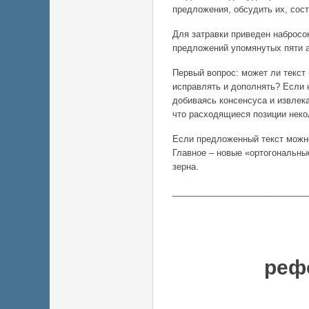
предложения, обсудить их, сос
Для затравки приведен набросок
предложений упомянутых пяти а
Первый вопрос: может ли текст б
исправлять и дополнять? Если 
добиваясь консенсуса и извлек
что расходящиеся позиции нек
Если предложенный текст можно
Главное – новые «ортогональны
зерна.
____________________________
Конц
реф