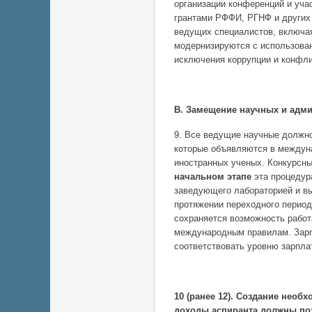
организации конференций и уча
грантами РФФИ, РГНФ и других 
ведущих специалистов, включа
модернизируются с использова
исключения коррупции и конфли
В. Замещение научных и адми
9. Все ведущие научные должн
которые объявляются в междун
иностранных ученых. Конкурсн
начальном этапе
эта процедур
заведующего лабораторией и вы
протяжении переходного период
сохраняется возможность работ
международным правилам. Зарп
соответствовать уровню зарпла
10 (ранее 12). Создание необ
доходы аспиранта должны по