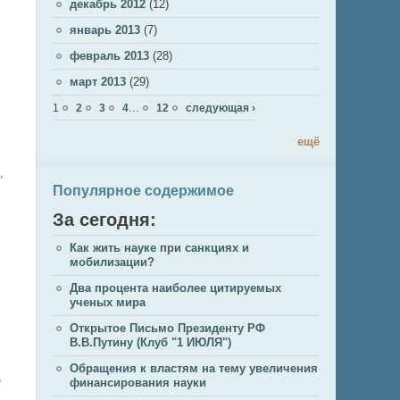
декабрь 2012
(12)
январь 2013
(7)
февраль 2013
(28)
март 2013
(29)
Страницы
1
2
3
4
…
12
следующая ›
ещё
,
Популярное содержимое
За сегодня:
Как жить науке при санкциях и
мобилизации?
Два процента наиболее цитируемых
ученых мира
Открытое Письмо Президенту РФ
В.В.Путину (Клуб "1 ИЮЛЯ")
Обращения к властям на тему увеличения
о
финансирования науки