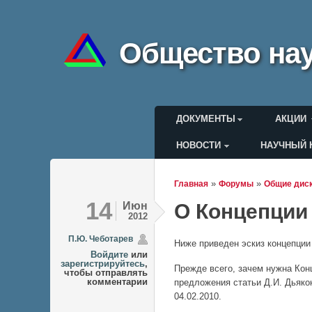
Общество нау
Главное меню
ДОКУМЕНТЫ
АКЦИИ
НОВОСТИ
НАУЧНЫЙ 
Меню пользоват
»
»
Главная
Форумы
Общие дис
Вы здесь
14
Июн
О Концепции
2012
П.Ю. Чеботарев
Ниже приведен эскиз концепции
Войдите
или
зарегистрируйтесь
,
Прежде всего, зачем нужна Кон
чтобы отправлять
комментарии
предложения статьи Д.И. Дьякон
04.02.2010.