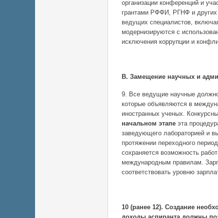
организации конференций и уча
грантами РФФИ, РГНФ и других 
ведущих специалистов, включа
модернизируются с использова
исключения коррупции и конфли
В. Замещение научных и адми
9. Все ведущие научные должн
которые объявляются в междун
иностранных ученых. Конкурсн
начальном этапе
эта процедур
заведующего лабораторией и вы
протяжении переходного период
сохраняется возможность работ
международным правилам. Зарп
соответствовать уровню зарпла
10 (ранее 12). Создание необ
доходы аспиранта должны по