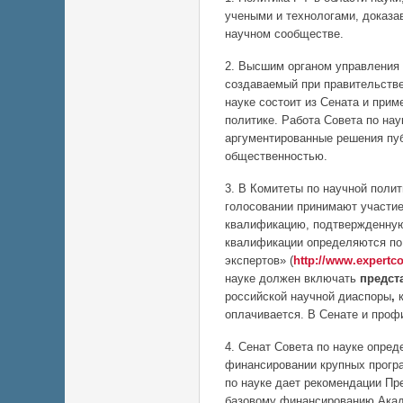
учеными и технологами, доказ
научном сообществе.
2. Высшим органом управления 
создаваемый при правительстве
науке состоит из Сената и при
политике. Работа Совета по нау
аргументированные решения пу
общественностью.
3. В Комитеты по научной поли
голосовании принимают участи
квалификацию, подтвержденную
квалификации определяются по
экспертов» (
http://www.expertco
науке должен включать
предст
российской научной диаспоры
,
оплачивается. В Сенате и проф
4. Сенат Совета по науке опред
финансировании крупных прогр
по науке дает рекомендации П
базовому финансированию Акад