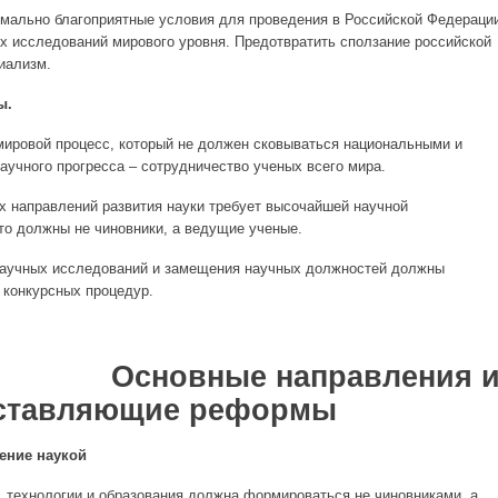
мально благоприятные условия для проведения в Российской Федераци
ых исследований мирового уровня. Предотвратить сползание российской
иализм.
ы.
ировой процесс, который не должен сковываться национальными и
аучного прогресса – сотрудничество ученых всего мира.
 направлений развития науки требует высочайшей научной
то должны не чиновники, а ведущие ученые.
аучных исследований и замещения научных должностей должны
 конкурсных процедур.
ые направления 
ставляющие реформы
ление наукой
и, технологии и образования должна формироваться не чиновниками, а