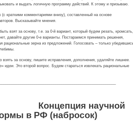
тыковать и выдать логичную программу действий. К этому и призываю.
 (с краткими комментариями внизу), составленный на основе
второв. Высказывайте мнения.
ыть взят за основу, т.е. за 0-й вариант, который будем резать, кромсать
нет, давайте другие 0-е варианты. Постараемся принимать решения,
ая рациональные зерна из предложений. Голосовать – только убедившис
олебимы.
 взять за основу, пишите исправления, дополнения, удаляйте лишнее.
е» идеи. Это второй вопрос. Будем стараться извлекать рациональные
________________________________________________________
епция научной
ормы в РФ (набросок)