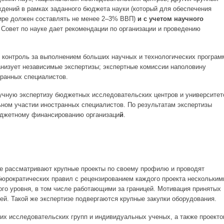
дений в рамках заданного бюджета науки (который для обеспечения
ире должен составлять не менее 2–3% ВВП)
и с учетом научного
. Совет по науке дает рекомендации по организации и проведению
т контроль за выполнением больших научных и технологических програм
ганизует независимые экспертизы; экспертные комиссии наполовину
ранных специалистов.
научную экспертизу бюджетных исследовательских центров и университет
льном участии иностранных специалистов. По результатам экспертизы
юджетному финансированию организаци
й
.
ке рассматривают крупные проекты по своему профилю и проводят
бюрократических правил с рецензированием каждого проекта нескольким
го уровня, в том числе работающими за границей. Мотивация принятых
ей. Такой же экспертизе подвергаются крупные закупки оборудования.
их исследовательских групп и индивидуальных ученых, а также проекто