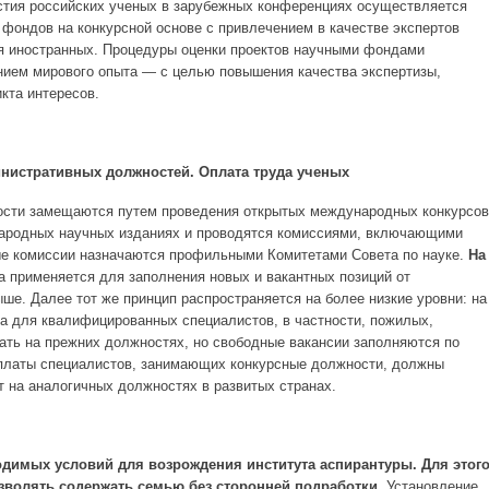
стия российских ученых в зарубежных конференциях осуществляется
фондов на конкурсной основе с привлечением в качестве экспертов
я иностранных. Процедуры оценки проектов научными фондами
нием мирового опыта — с целью повышения качества экспертизы,
кта интересов.
нистративных должностей. Оплата труда ученых
ости замещаются путем проведения открытых международных конкурсов
ародных научных изданиях и проводятся комиссиями, включающими
ые комиссии назначаются профильными Комитетами Совета по науке.
На
а применяется для заполнения новых и вакантных позиций от
ше. Далее тот же принцип распространяется на более низкие уровни: на
а для квалифицированных специалистов, в частности, пожилых,
ать на прежних должностях, но свободные вакансии заполняются по
латы специалистов, занимающих конкурсные должности, должны
т на аналогичных должностях в развитых странах.
ходимых условий для возрождения института аспирантуры. Для этог
зволять содержать семью без сторонней подработки.
Установление