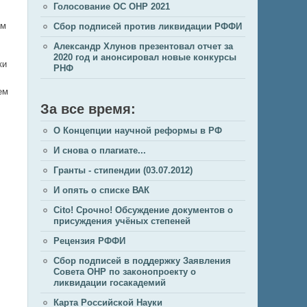
Голосование ОС ОНР 2021
ом
Сбор подписей против ликвидации РФФИ
Александр Хлунов презентовал отчет за
2020 год и анонсировал новые конкурсы
ки
РНФ
ем
За все время:
О Концепции научной реформы в РФ
И снова о плагиате...
Гранты - стипендии (03.07.2012)
И опять о списке ВАК
Cito! Срочно! Обсуждение документов о
присуждения учёных степеней
Рецензия РФФИ
Сбор подписей в поддержку Заявления
Совета ОНР по законопроекту о
ликвидации госакадемий
Карта Российской Науки