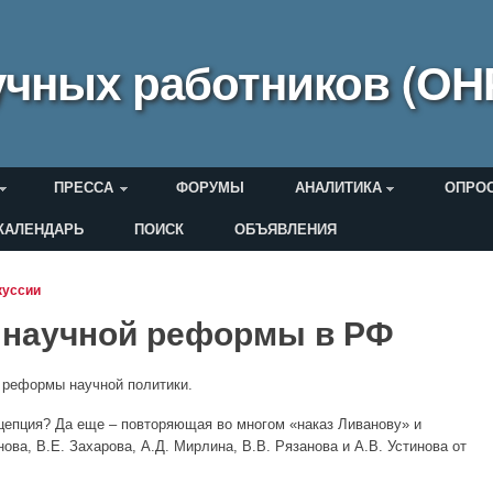
чных работников (ОН
ПРЕССА
ФОРУМЫ
АНАЛИТИКА
ОПРО
КАЛЕНДАРЬ
ПОИСК
ОБЪЯВЛЕНИЯ
еля
куссии
 научной реформы в РФ
 реформы научной политики.
цепция? Да еще – повторяющая во многом «наказ Ливанову» и
ова, В.Е. Захарова, А.Д. Мирлина, В.В. Рязанова и А.В. Устинова от