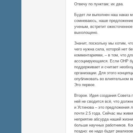
Отвечу по пунктам; их два.
Будет ли выполнен наш наказ м
сомневаюсь, наше предложение
ученым, встретит ожесточенное 
выхолощено.
Значит, поскольку мы хотим, чт
чего нужна сила, которой нет б
комментариями, – в том, что д
ассоциирующаяся. Если ОНР буд
поддерживает и считает необхо
организации. Для этого концеп
опубликовать во влиятельном в
Это первое.
Второе. Идея создания Совета п
ней не сводится всё, что долж
и Устинова – это предложения 
почти 2.5 года. Сейчас мы живе
неприятие абсурда нашей жизни
больше научных работников. Ко
поздно: ее надо будет реализов