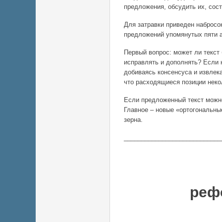
предложения, обсудить их, сос
Для затравки приведен набросок
предложений упомянутых пяти а
Первый вопрос: может ли текст б
исправлять и дополнять? Если 
добиваясь консенсуса и извлек
что расходящиеся позиции нек
Если предложенный текст можно
Главное – новые «ортогональны
зерна.
____________________________
Конц
реф