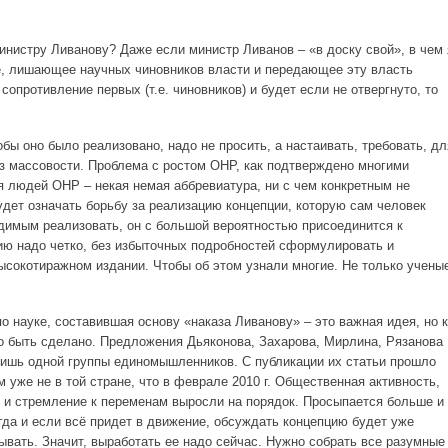
инистру Ливанову? Даже если министр Ливанов – «в доску свой», в чем 
, лишающее научных чиновников власти и передающее эту власть
сопротивление первых (т.е. чиновников) и будет если не отвергнуто, то
обы оно было реализовано, надо не просить, а настаивать, требовать, дл
ез массовости. Проблема с ростом ОНР, как подтверждено многими
ля людей ОНР – некая немая аббревиатура, ни с чем конкретным не
ет означать борьбу за реализацию концепции, которую сам человек
димым реализовать, он с большой вероятностью присоединится к
цию надо четко, без избыточных подробностей сформулировать и
ысокотиражном издании. Чтобы об этом узнали многие. Не только учены
о науке, составившая основу «наказа Ливанову» – это важная идея, но к
но быть сделано. Предложения Дьяконова, Захарова, Мирлина, Рязанова
лишь одной группы единомышленников. С публикации их статьи прошло
м уже не в той стране, что в феврале 2010 г. Общественная активность,
 и стремление к переменам выросли на порядок. Просыпается больше и
гда и если всё придет в движение, обсуждать концепцию будет уже
ывать. Значит, выработать ее надо сейчас. Нужно собрать все разумные