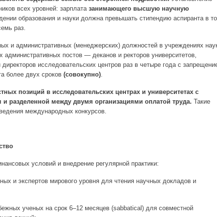
ников всех уровней: зарплата
занимающего высшую научную
ении образования и науки должна превышать стипендию аспиранта в т
семь раз.
ых и административных (менеджерских) должностей в учреждениях нау
х административных постов — деканов и ректоров университетов,
 директоров исследовательских центров раз в четыре года с запрещени
та более двух сроков
(совокупно)
.
тных позиций в исследовательских центрах и университетах с
и разделенной между двумя организациями оплатой труда.
Такие
оведения международных конкурсов.
ство
инансовых условий и внедрение регулярной практики:
ых и экспертов мирового уровня для чтения научных докладов и
ежных ученых на срок 6–12 месяцев (sabbatical) для совместной