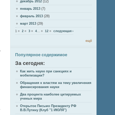
декабрь 2012
(12)
январь 2013
(7)
февраль 2013
(28)
март 2013
(29)
Страницы
1
2
3
4
…
12
следующая ›
ещё
,
Популярное содержимое
За сегодня:
Как жить науке при санкциях и
мобилизации?
Обращения к властям на тему увеличения
финансирования науки
Два процента наиболее цитируемых
ученых мира
Открытое Письмо Президенту РФ
о
В.В.Путину (Клуб "1 ИЮЛЯ")