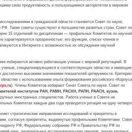
авшими свою продуктивность и пользующимися авторитетом в мировом
исследованиями в гражданской области становится Совет по науке,
 РФ. Такие советы существуют в большинстве развитых стран. Совет по
мерно 15 отделений по дисциплинам — профильных Комитетов по научно
ке характеризуется прозрачностью: его функции, списки членов и
бликуются в Интернете с возможностью их обсуждения научной
тике избираются активно работающие ученые с мировой репутацией. В
е ученые, специализирующиеся в соответствующих областях и имеющие
 достаточно высокими значениями показателей цитируемости. Критерии
 областям с использованием опыта формирования российского «Корпуса
rps.ru
). Члены Комитетов избирают Сенат Совета по науке. Совет по
авителей институтов РАН, РАМН, РАСХН, РАПН, РААСН, вузов,
крупных иностранных специалистов. Работа ученых в Совете не
ильных Комитетах каждые два года проводится ротация на одну четверт
еляет стратегические направления исследований и приоритеты в
амм, согласуя приоритеты, выдвинутые профильными Комитетами. Сове
резиденту РФ, Федеральному собранию РФ и Правительству РФ по
емий наук, национальных исследовательских центров, других крупных