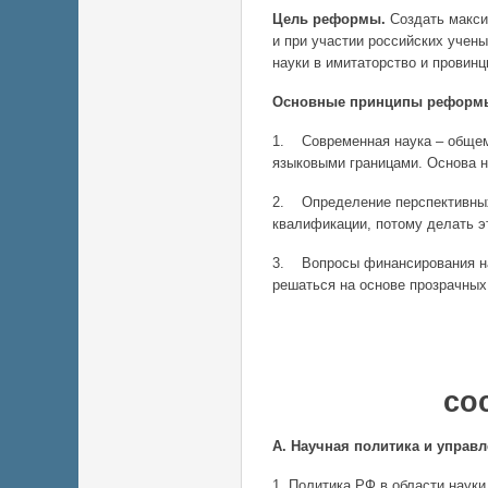
Цель реформы.
Создать макси
и при участии российских учен
науки в имитаторство и провинц
Основные принципы реформ
1. Современная наука – общем
языковыми границами. Основа н
2. Определение перспективных
квалификации, потому делать э
3. Вопросы финансирования н
решаться на основе прозрачных
Основн
со
А. Научная политика и управ
1. Политика РФ в области наук