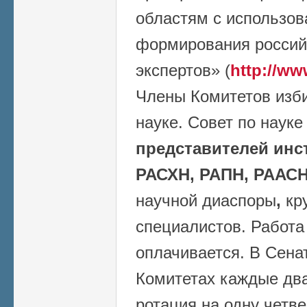
областям с использо
формирования россий
экспертов» (
http://ww
Члены Комитетов изб
науке. Совет по наук
представителей инс
РАСХН, РАПН, РААСН
научной диаспоры
,
кр
специалистов. Работа
оплачивается. В Сена
Комитетах каждые два
ротация на одну четве