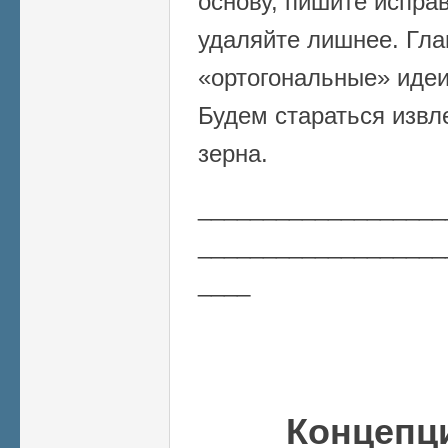
основу, пишите испра
удаляйте лишнее. Гла
«ортогональные» идеи
Будем стараться извл
зерна.
___________________
___________________
____
Концепц