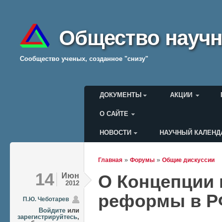
Общество научн
Cообщество ученых, созданное "снизу"
Главное меню
ДОКУМЕНТЫ
АКЦИИ
О САЙТЕ
НОВОСТИ
НАУЧНЫЙ КАЛЕНД
Меню пользователя
»
»
Главная
Форумы
Общие дискуссии
Вы здесь
14
Июн
О Концепции 
2012
реформы в 
П.Ю. Чеботарев
Войдите
или
зарегистрируйтесь
,