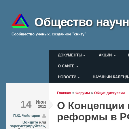
Общество научн
Cообщество ученых, созданное "снизу"
Главное меню
ДОКУМЕНТЫ
АКЦИИ
О САЙТЕ
НОВОСТИ
НАУЧНЫЙ КАЛЕНД
Меню пользователя
»
»
Главная
Форумы
Общие дискуссии
Вы здесь
14
Июн
О Концепции 
2012
реформы в 
П.Ю. Чеботарев
Войдите
или
зарегистрируйтесь
,