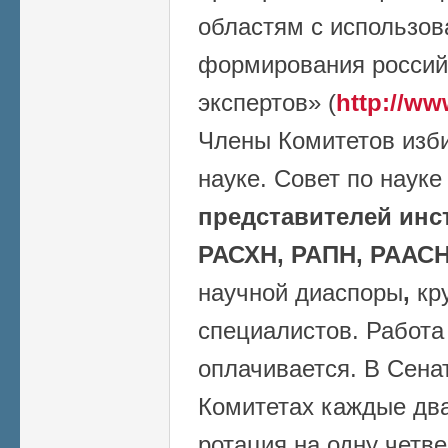
областям с использо
формирования россий
экспертов» (
http://ww
Члены Комитетов изб
науке. Совет по наук
представителей инс
РАСХН, РАПН, РААСН
научной диаспоры
,
кр
специалистов. Работа
оплачивается. В Сена
Комитетах каждые два
ротация на одну четве