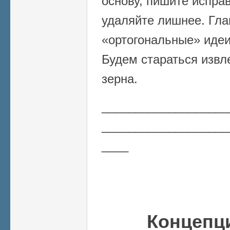
основу, пишите испра
удаляйте лишнее. Гла
«ортогональные» идеи
Будем стараться извл
зерна.
___________________
___________________
____
Концепц