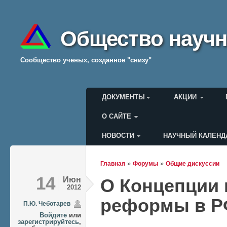
Общество научн
Cообщество ученых, созданное "снизу"
Главное меню
ДОКУМЕНТЫ
АКЦИИ
О САЙТЕ
НОВОСТИ
НАУЧНЫЙ КАЛЕНД
Меню пользователя
»
»
Главная
Форумы
Общие дискуссии
Вы здесь
14
Июн
О Концепции 
2012
реформы в 
П.Ю. Чеботарев
Войдите
или
зарегистрируйтесь
,