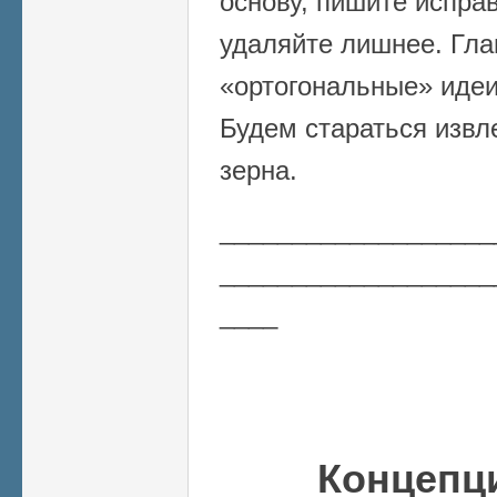
основу, пишите испра
удаляйте лишнее. Гла
«ортогональные» идеи
Будем стараться извл
зерна.
___________________
___________________
____
Концепц