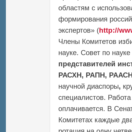
областям с использо
формирования россий
экспертов» (
http://ww
Члены Комитетов изб
науке. Совет по наук
представителей инс
РАСХН, РАПН, РААСН
научной диаспоры
,
кр
специалистов. Работа
оплачивается. В Сена
Комитетах каждые два
ротация на одну четве