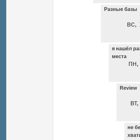
Разные базы
вс, 
я нашёл ра
места
пн,
Review
вт
не б
хват