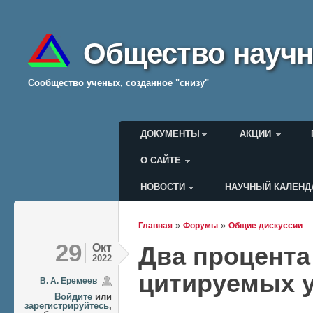
Общество научн
Cообщество ученых, созданное "снизу"
Главное меню
ДОКУМЕНТЫ
АКЦИИ
О САЙТЕ
НОВОСТИ
НАУЧНЫЙ КАЛЕНД
Меню пользователя
»
»
Главная
Форумы
Общие дискуссии
Вы здесь
29
Окт
Два процента
2022
цитируемых 
В. А. Еремеев
Войдите
или
зарегистрируйтесь
,