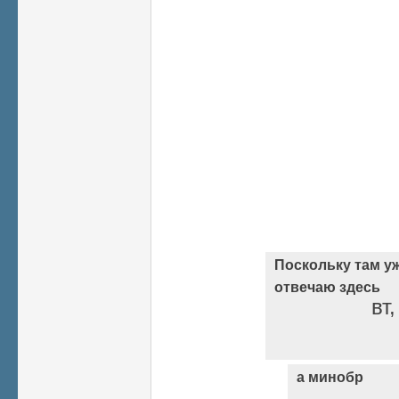
Поскольку там уж
отвечаю здесь
вт
а минобр