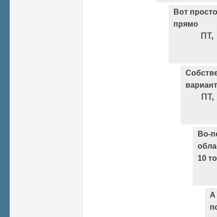
Вот просто
прямо
пт,
Собстве
вариант
пт,
Во-п
обла
10 т
А
п