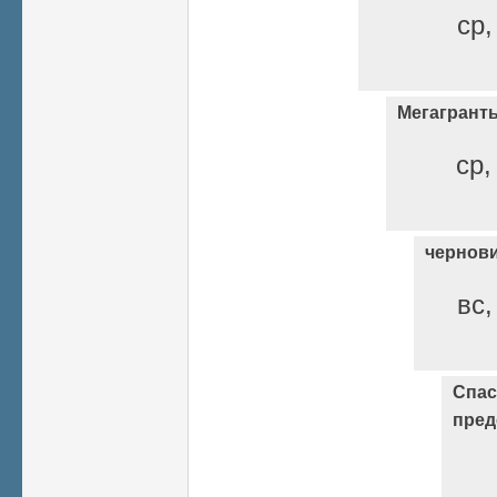
ср,
Мегагрант
ср,
чернов
вс,
Спас
пред