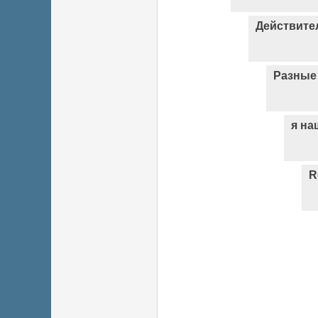
Действител
Разные
я на
R