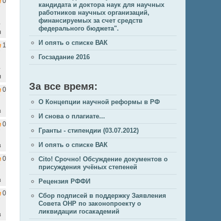
0
кандидата и доктора наук для научных
работников научных организаций,
финансируемых за счет средств
.
федерального бюджета".
н
И опять о списке ВАК
1
Госзадание 2016
.
н
За все время:
0
О Концепции научной реформы в РФ
в
И снова о плагиате...
0
Гранты - стипендии (03.07.2012)
И опять о списке ВАК
в
0
Cito! Срочно! Обсуждение документов о
присуждения учёных степеней
в
Рецензия РФФИ
0
Сбор подписей в поддержку Заявления
Совета ОНР по законопроекту о
ликвидации госакадемий
в