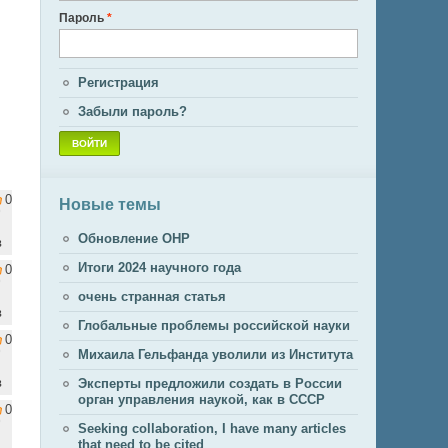
Пароль
*
Регистрация
Забыли пароль?
0
Новые темы
Обновление ОНР
в
Итоги 2024 научного года
0
очень странная статья
в
Глобальные проблемы российской науки
0
Михаила Гельфанда уволили из Института
в
Эксперты предложили создать в России
орган управления наукой, как в СССР
0
Seeking collaboration, I have many articles
that need to be cited