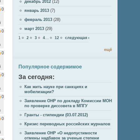
н
декабрь 2012
(12)
0
январь 2013
(7)
февраль 2013
(28)
й
март 2013
(29)
0
Страницы
1
2
3
4
…
12
следующая ›
в
ещё
0
Популярное содержимое
й
0
За сегодня:
Как жить науке при санкциях и
в
мобилизации?
0
Заявление ОНР по докладу Комиссии МОН
по проверке диссовета в МПГУ
в
Гранты - стипендии (03.07.2012)
0
Кризис переводных российских журналов
й
Заявление ОНР «О недопустимости
отмены надбавок за ученые степени