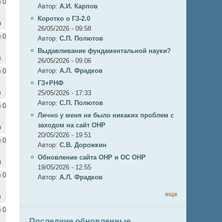
0
Автор:
А.И. Карпов
Коротко о ГЗ-2.0
н
26/05/2026 - 09:58
0
Автор:
C.П. Полютов
Выдавливание фундаментальной науки?
в
26/05/2026 - 09:06
Автор:
А.Л. Фрадков
0
ГЗ+РНФ
в
25/05/2026 - 17:33
Автор:
C.П. Полютов
0
Лично у меня не было никаких проблем с
заходом на сайт ОНР
н
20/05/2026 - 19:51
0
Автор:
С.В. Дорожкин
Обновление сайта ОНР и ОС ОНР
н
19/05/2026 - 12:55
0
Автор:
А.Л. Фрадков
еще
в
0
Последние обновленные