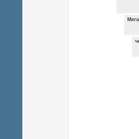
Мег
ч