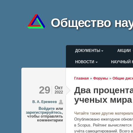
Общество нау
Главное меню
ДОКУМЕНТЫ
АКЦИИ
НОВОСТИ
НАУЧНЫЙ 
Меню пользоват
»
»
Главная
Форумы
Общие дис
Вы здесь
29
Окт
Два процент
2022
ученых мира
В. А. Еремеев
Войдите
или
зарегистрируйтесь
,
Читайте также другие материал
чтобы отправлять
Опубликовано ежегодное обнов
комментарии
в Scopus. Рейтинг вычисляется 
учёта самоцитирований. Всего в