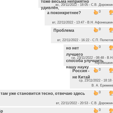
тоже весьма неприятно
вс, 20/11/2022 - 18:05 - С.В. Дорожки
удивлён,
0
а поконкретнее?
вт, 22/11/2022 - 13:47 - В.Н. Афонюшки
0
Проблема
вт, 22/11/2022 - 16:22 - C.П. Полюто
0
но нет
лучшего
ср, 23/11/2022 - 08:48 - В.Н
способа улучшить
Афонюшки
нашу науку
0
Россия -
не Китай
ср, 23/11/2022 - 18:18 
В. А. Еремее
0
там уже становится тесно, отвечаю здесь
вт, 22/11/2022 - 20:53 - С.В. Дорожки
0
бр