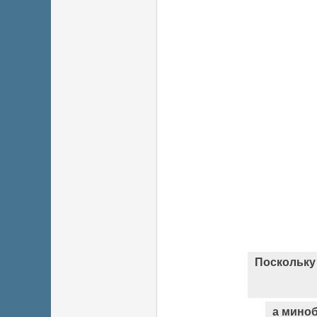
Поскольку 
а мино