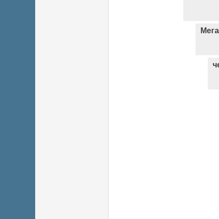
Мег
ч