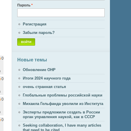
Пароль
*
Регистрация
Забыли пароль?
0
Новые темы
Обновление ОНР
в
Итоги 2024 научного года
0
очень странная статья
в
Глобальные проблемы российской науки
0
Михаила Гельфанда уволили из Института
в
Эксперты предложили создать в России
орган управления наукой, как в СССР
0
Seeking collaboration, I have many articles
that need to be cited