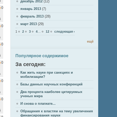
н
декабрь 2012
(12)
0
январь 2013
(7)
февраль 2013
(28)
й
март 2013
(29)
0
Страницы
1
2
3
4
…
12
следующая ›
в
ещё
0
Популярное содержимое
й
0
За сегодня:
Как жить науке при санкциях и
в
мобилизации?
0
Базы данных научных конференций
Два процента наиболее цитируемых
в
ученых мира
0
И снова о плагиате...
й
Обращения к властям на тему увеличения
финансирования науки