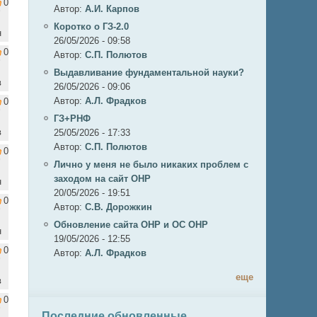
0
Автор:
А.И. Карпов
Коротко о ГЗ-2.0
н
26/05/2026 - 09:58
0
Автор:
C.П. Полютов
Выдавливание фундаментальной науки?
в
26/05/2026 - 09:06
Автор:
А.Л. Фрадков
0
ГЗ+РНФ
в
25/05/2026 - 17:33
Автор:
C.П. Полютов
0
Лично у меня не было никаких проблем с
заходом на сайт ОНР
н
20/05/2026 - 19:51
0
Автор:
С.В. Дорожкин
Обновление сайта ОНР и ОС ОНР
н
19/05/2026 - 12:55
0
Автор:
А.Л. Фрадков
еще
в
0
Последние обновленные