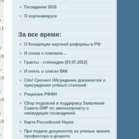
0
Госзадание 2016
.
О коронавирусе
н
1
За все время:
.
О Концепции научной реформы в РФ
н
И снова о плагиате...
0
Гранты - стипендии (03.07.2012)
в
И опять о списке ВАК
0
Cito! Срочно! Обсуждение документов о
присуждения учёных степеней
в
Рецензия РФФИ
0
Сбор подписей в поддержку Заявления
Совета ОНР по законопроекту о
в
ликвидации госакадемий
0
Карта Российской Науки
При подаче документов на ученые звания
в
профессора и доцента