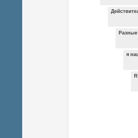
Действител
Разные
я на
R