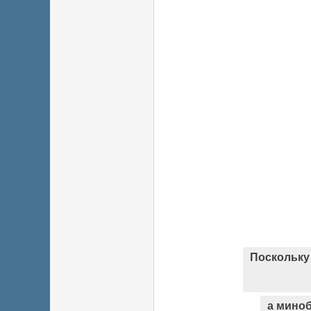
Поскольку 
а мино