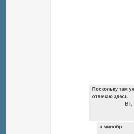
Поскольку там уж
отвечаю здесь
вт
а минобр