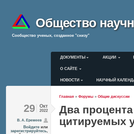
Общество научн
Cообщество ученых, созданное "снизу"
Главное меню
ДОКУМЕНТЫ
АКЦИИ
О САЙТЕ
НОВОСТИ
НАУЧНЫЙ КАЛЕНД
Меню пользователя
»
»
Главная
Форумы
Общие дискуссии
Вы здесь
29
Окт
Два процента
2022
цитируемых 
В. А. Еремеев
Войдите
или
зарегистрируйтесь
,