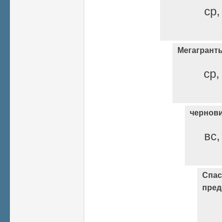
ср,
Мегагрант
ср,
чернов
вс,
Спас
пред