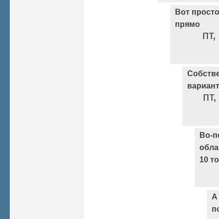
Вот просто
прямо
пт,
Собстве
вариант
пт,
Во-п
обла
10 т
А
п