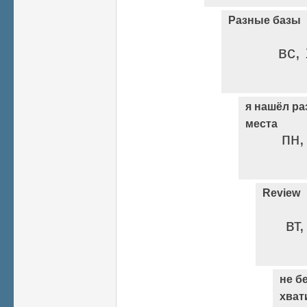
Разные базы
вс, 
я нашёл ра
места
пн,
Review
вт
не б
хват