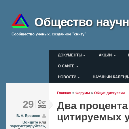
Общество научн
Cообщество ученых, созданное "снизу"
Главное меню
ДОКУМЕНТЫ
АКЦИИ
О САЙТЕ
НОВОСТИ
НАУЧНЫЙ КАЛЕНД
Меню пользователя
»
»
Главная
Форумы
Общие дискуссии
Вы здесь
29
Окт
Два процента
2022
цитируемых 
В. А. Еремеев
Войдите
или
зарегистрируйтесь
,