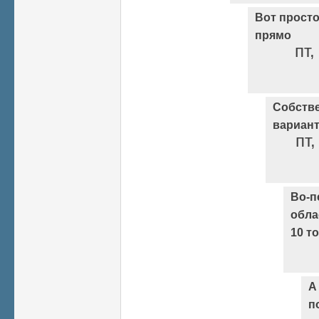
Вот просто
прямо
пт,
Собстве
вариант
пт,
Во-п
обла
10 т
А
п