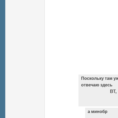
Поскольку там уж
отвечаю здесь
вт
а минобр