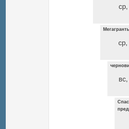
ср,
Мегагрант
ср,
чернов
вс,
Спас
пред