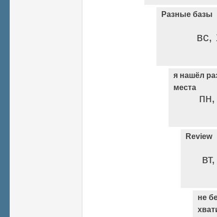
Разные базы
вс, 
я нашёл ра
места
пн,
Review
вт
не б
хват