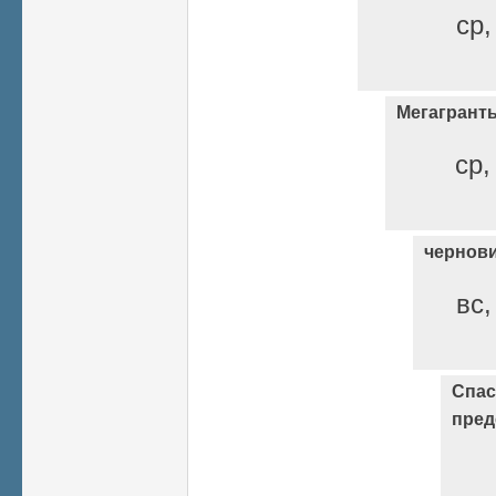
ср,
Мегагрант
ср,
чернов
вс,
Спас
пред