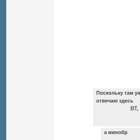
Поскольку там уж
отвечаю здесь
вт
а минобр