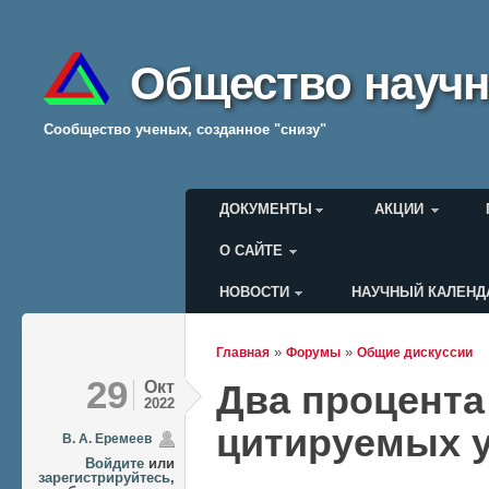
Общество научн
Cообщество ученых, созданное "снизу"
Главное меню
ДОКУМЕНТЫ
АКЦИИ
О САЙТЕ
НОВОСТИ
НАУЧНЫЙ КАЛЕНД
Меню пользователя
»
»
Главная
Форумы
Общие дискуссии
Вы здесь
29
Окт
Два процента
2022
цитируемых 
В. А. Еремеев
Войдите
или
зарегистрируйтесь
,