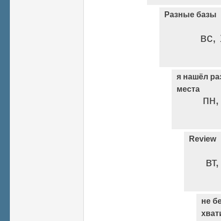
Разные базы
вс, 
я нашёл ра
места
пн,
Review
вт
не б
хват