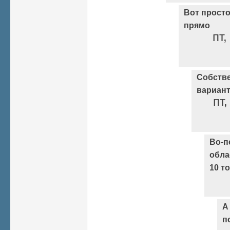
Вот просто
прямо
пт,
Собстве
вариант
пт,
Во-п
обла
10 т
А
п