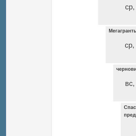
ср,
Мегагрант
ср,
чернов
вс,
Спас
пред