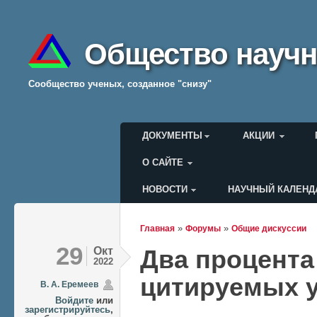
Общество научн
Cообщество ученых, созданное "снизу"
Главное меню
ДОКУМЕНТЫ
АКЦИИ
О САЙТЕ
НОВОСТИ
НАУЧНЫЙ КАЛЕНД
Меню пользователя
»
»
Главная
Форумы
Общие дискуссии
Вы здесь
29
Окт
Два процента
2022
цитируемых 
В. А. Еремеев
Войдите
или
зарегистрируйтесь
,