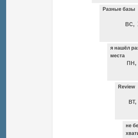
Разные базы
вс, 
я нашёл ра
места
пн,
Review
вт
не б
хват