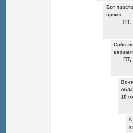
Вот просто
прямо
пт,
Собстве
вариант
пт,
Во-п
обла
10 т
А
п