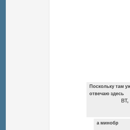
Поскольку там уж
отвечаю здесь
вт
а минобр