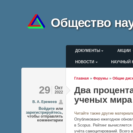
Общество нау
Главное меню
ДОКУМЕНТЫ
АКЦИИ
НОВОСТИ
НАУЧНЫЙ 
Меню пользоват
»
»
Главная
Форумы
Общие дис
Вы здесь
29
Окт
Два процент
2022
ученых мира
В. А. Еремеев
Войдите
или
зарегистрируйтесь
,
Читайте также другие материал
чтобы отправлять
Опубликовано ежегодное обнов
комментарии
в Scopus. Рейтинг вычисляется 
учёта самоцитирований. Всего в