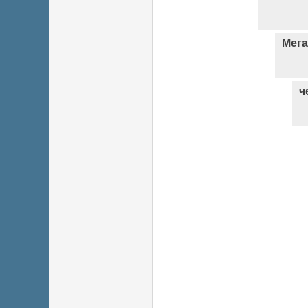
Мег
ч