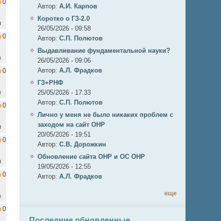
0
Автор:
А.И. Карпов
Коротко о ГЗ-2.0
н
26/05/2026 - 09:58
0
Автор:
C.П. Полютов
Выдавливание фундаментальной науки?
в
26/05/2026 - 09:06
Автор:
А.Л. Фрадков
0
ГЗ+РНФ
в
25/05/2026 - 17:33
Автор:
C.П. Полютов
0
Лично у меня не было никаких проблем с
заходом на сайт ОНР
н
20/05/2026 - 19:51
0
Автор:
С.В. Дорожкин
Обновление сайта ОНР и ОС ОНР
н
19/05/2026 - 12:55
0
Автор:
А.Л. Фрадков
еще
в
0
Последние обновленные