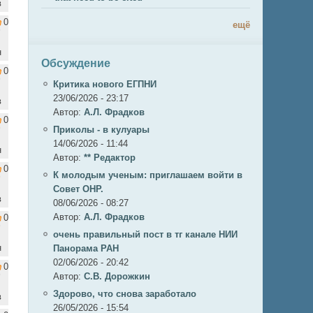
в
0
ещё
н
Обсуждение
0
Критика нового ЕГПНИ
23/06/2026 - 23:17
в
Автор:
А.Л. Фрадков
0
Приколы - в кулуары
14/06/2026 - 11:44
н
Автор:
** Редактор
0
К молодым ученым: приглашаем войти в
Совет ОНР.
в
08/06/2026 - 08:27
Автор:
А.Л. Фрадков
0
очень правильный пост в тг канале НИИ
н
Панорама РАН
02/06/2026 - 20:42
0
Автор:
С.В. Дорожкин
Здорово, что снова заработало
в
26/05/2026 - 15:54