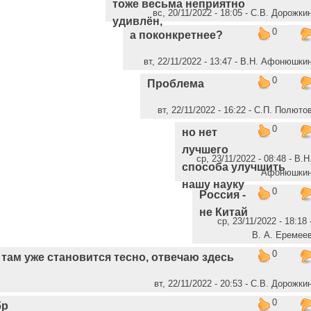
тоже весьма неприятно
вс, 20/11/2022 - 18:05 - С.В. Дорожки
удивлён,
0
а поконкретнее?
вт, 22/11/2022 - 13:47 - В.Н. Афонюшки
0
Проблема
вт, 22/11/2022 - 16:22 - C.П. Полюто
0
но нет
лучшего
ср, 23/11/2022 - 08:48 - В.Н
способа улучшить
Афонюшки
нашу науку
0
Россия -
не Китай
ср, 23/11/2022 - 18:18 
В. А. Еремее
0
там уже становится тесно, отвечаю здесь
вт, 22/11/2022 - 20:53 - С.В. Дорожки
0
бр