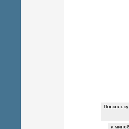
Поскольку 
а мино