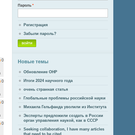
Пароль
*
Регистрация
Забыли пароль?
0
Новые темы
Обновление ОНР
в
Итоги 2024 научного года
0
очень странная статья
в
Глобальные проблемы российской науки
0
Михаила Гельфанда уволили из Института
в
Эксперты предложили создать в России
орган управления наукой, как в СССР
0
Seeking collaboration, I have many articles
that need to be cited