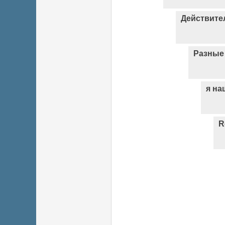
Действител
Разные
я на
R