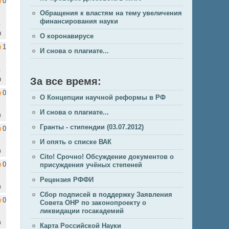
0
Обращения к властям на тему увеличения
финансирования науки
.
н
О коронавирусе
1
И снова о плагиате...
.
н
За все время:
0
О Концепции научной реформы в РФ
И снова о плагиате...
в
Гранты - стипендии (03.07.2012)
0
И опять о списке ВАК
в
Cito! Срочно! Обсуждение документов о
0
присуждения учёных степеней
Рецензия РФФИ
в
Сбор подписей в поддержку Заявления
0
Совета ОНР по законопроекту о
ликвидации госакадемий
в
Карта Российской Науки