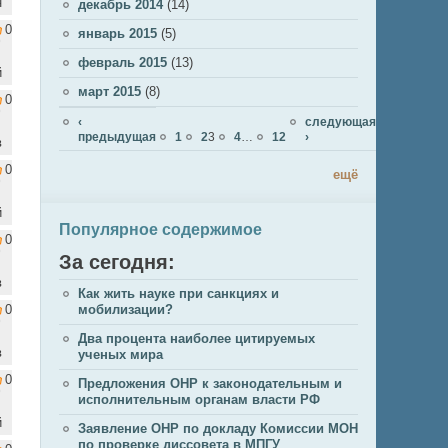
н
декабрь 2014
(14)
0
январь 2015
(5)
февраль 2015
(13)
й
март 2015
(8)
0
Страницы
‹
следующая
предыдущая
1
2
3
4
…
12
›
в
0
ещё
й
Популярное содержимое
0
За сегодня:
в
Как жить науке при санкциях и
0
мобилизации?
Два процента наиболее цитируемых
в
ученых мира
0
Предложения ОНР к законодательным и
исполнительным органам власти РФ
й
Заявление ОНР по докладу Комиссии МОН
по проверке диссовета в МПГУ