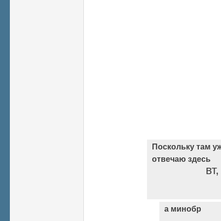
Поскольку там уж
отвечаю здесь
вт
а минобр