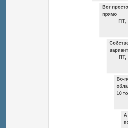
Вот просто
прямо
пт,
Собстве
вариант
пт,
Во-п
обла
10 т
А
п