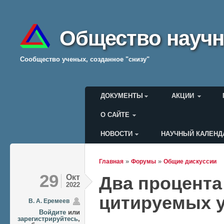
Общество научн
Cообщество ученых, созданное "снизу"
Главное меню
ДОКУМЕНТЫ
АКЦИИ
О САЙТЕ
НОВОСТИ
НАУЧНЫЙ КАЛЕНД
Меню пользователя
»
»
Главная
Форумы
Общие дискуссии
Вы здесь
29
Окт
Два процента
2022
цитируемых 
В. А. Еремеев
Войдите
или
зарегистрируйтесь
,