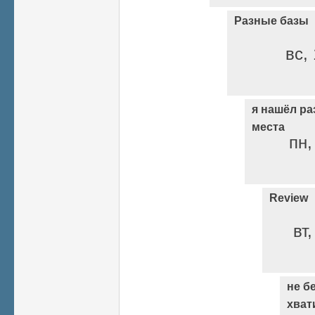
Разные базы
вс, 
я нашёл ра
места
пн,
Review
вт
не б
хват