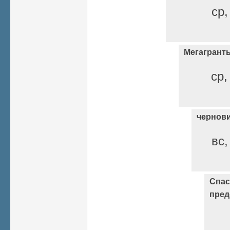
ср,
Мегагрант
ср,
чернов
вс,
Спас
пред