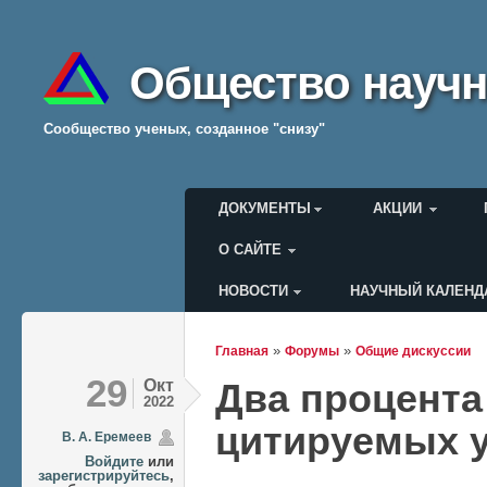
Общество научн
Cообщество ученых, созданное "снизу"
Главное меню
ДОКУМЕНТЫ
АКЦИИ
О САЙТЕ
НОВОСТИ
НАУЧНЫЙ КАЛЕНД
Меню пользователя
»
»
Главная
Форумы
Общие дискуссии
Вы здесь
29
Окт
Два процента
2022
цитируемых 
В. А. Еремеев
Войдите
или
зарегистрируйтесь
,