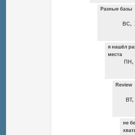
Разные базы
вс, 
я нашёл ра
места
пн,
Review
вт
не б
хват