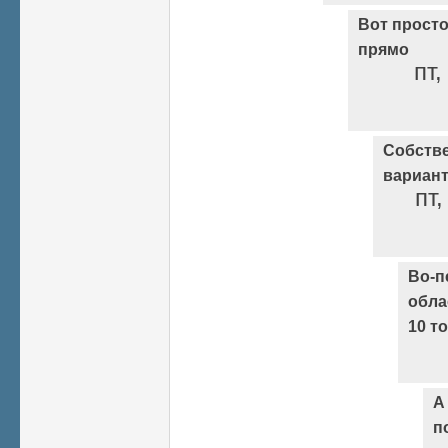
Вот просто
прямо
пт,
Собстве
вариант
пт,
Во-п
обла
10 т
А
п