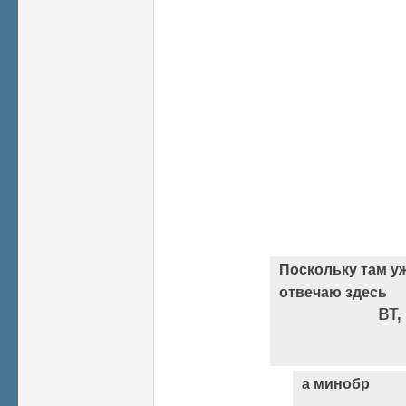
Поскольку там уж
отвечаю здесь
вт
а минобр