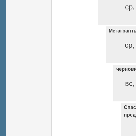
ср,
Мегагрант
ср,
чернов
вс,
Спас
пред