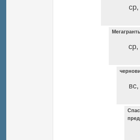
ср,
Мегагрант
ср,
чернов
вс,
Спас
пред