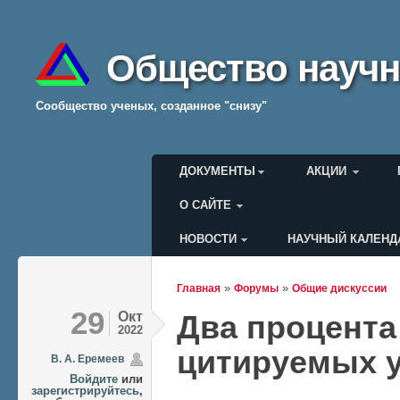
Общество научн
Cообщество ученых, созданное "снизу"
Главное меню
ДОКУМЕНТЫ
АКЦИИ
О САЙТЕ
НОВОСТИ
НАУЧНЫЙ КАЛЕНД
Меню пользователя
»
»
Главная
Форумы
Общие дискуссии
Вы здесь
29
Окт
Два процента
2022
цитируемых 
В. А. Еремеев
Войдите
или
зарегистрируйтесь
,