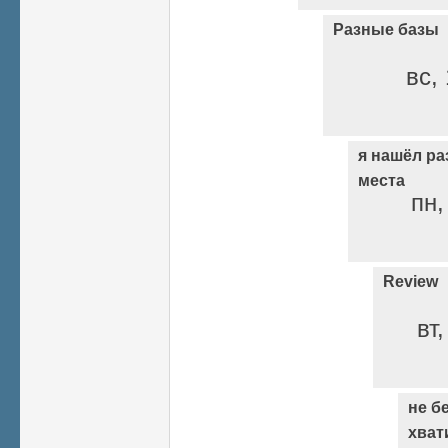
Разные базы
вс, 
я нашёл ра
места
пн,
Review
вт
не б
хват