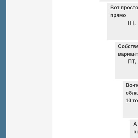
Вот просто
прямо
пт,
Собстве
вариант
пт,
Во-п
обла
10 т
А
п