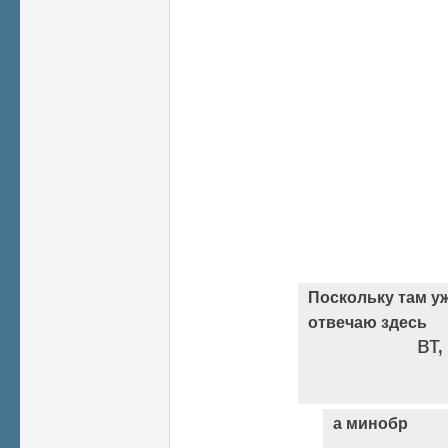
Поскольку там уж
отвечаю здесь
вт
а минобр