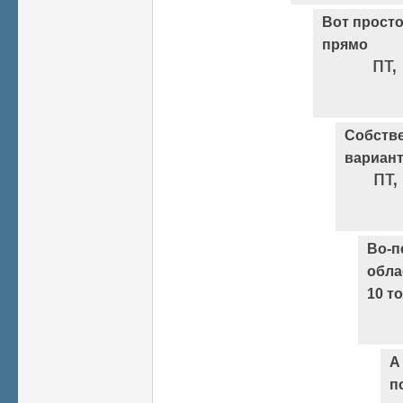
Вот просто
прямо
пт,
Собстве
вариант
пт,
Во-п
обла
10 т
А
п