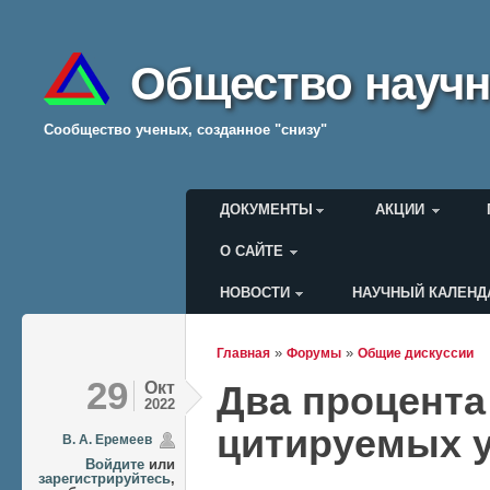
Общество научн
Cообщество ученых, созданное "снизу"
Главное меню
ДОКУМЕНТЫ
АКЦИИ
О САЙТЕ
НОВОСТИ
НАУЧНЫЙ КАЛЕНД
Меню пользователя
»
»
Главная
Форумы
Общие дискуссии
Вы здесь
29
Окт
Два процента
2022
цитируемых 
В. А. Еремеев
Войдите
или
зарегистрируйтесь
,