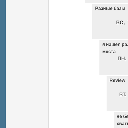
Разные базы
вс, 
я нашёл ра
места
пн,
Review
вт
не б
хват