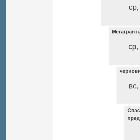
ср,
Мегагрант
ср,
чернов
вс,
Спас
пред