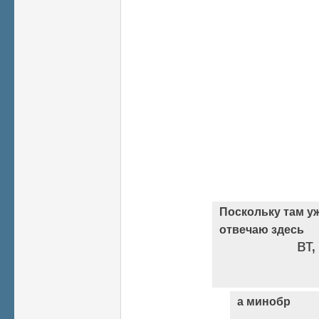
Поскольку там уж
отвечаю здесь
вт
а минобр