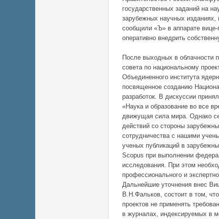
государственных заданий на на
зарубежных научных изданиях, 
сообщили «Ъ» в аппарате вице
оперативно внедрить собствен
После выходных в облачности п
совета по национальному проек
Объединенного института ядерн
посвященное созданию Национа
разработок. В дискуссии приня
«Наука и образование во все в
движущая сила мира. Однако с
действий со стороны зарубежны
сотрудничества с нашими учены
ученых публикаций в зарубежны
Scopus при выполнении федерал
исследования. При этом необхо
профессионального и экспертн
Дальнейшие уточнения внес Виц
В.Н.Фальков, состоит в том, чт
проектов не применять требова
в журналах, индексируемых в м