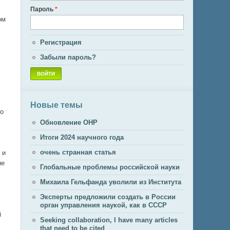
Пароль
*
ом
Регистрация
Забыли пароль?
Новые темы
то
Обновление ОНР
Итоги 2024 научного года
очень странная статья
 и
ые
Глобальные проблемы российской науки
Михаила Гельфанда уволили из Института
Эксперты предложили создать в России
орган управления наукой, как в СССР
й
Seeking collaboration, I have many articles
that need to be cited