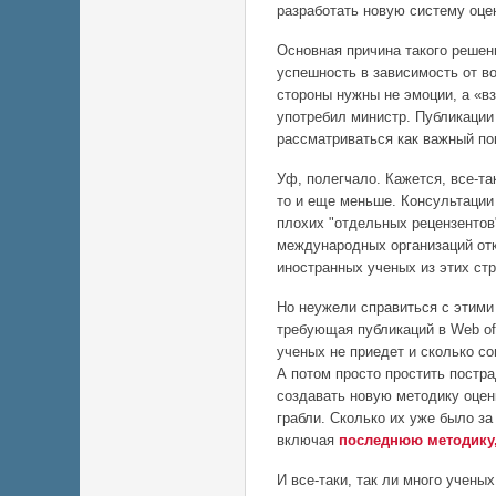
разработать новую систему оце
Основная причина такого решен
успешность в зависимость от в
стороны нужны не эмоции, а «в
употребил министр. Публикаци
рассматриваться как важный по
Уф, полегчало. Кажется, все-та
то и еще меньше. Консультации
плохих "отдельных рецензентов
международных организаций отк
иностранных ученых из этих стр
Но неужели справиться с этими
требующая публикаций в Web of
ученых не приедет и сколько со
А потом просто простить постр
создавать новую методику оценк
грабли. Сколько их уже было з
включая
последнюю методику,
И все-таки, так ли много учены