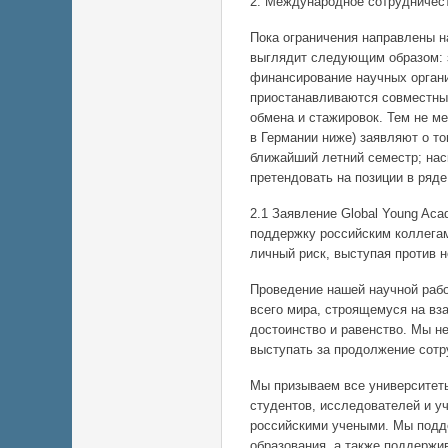
2. Международное сотрудничес
Пока ограничения направлены н
выглядит следующим образом: 
финансирование научных органи
приостанавливаются совместны
обмена и стажировок. Тем не ме
в Германии ниже) заявляют о то
ближайший летний семестр; нас
претендовать на позиции в ряде
2.1 Заявление Global Young Ac
поддержку российским коллегам
личный риск, выступая против н
Проведение нашей научной рабо
всего мира, строящемуся на вз
достоинство и равенство. Мы н
выступать за продолжение сотр
Мы призываем все университеты
студентов, исследователей и у
российскими учеными. Мы подд
образования, а также поддержи