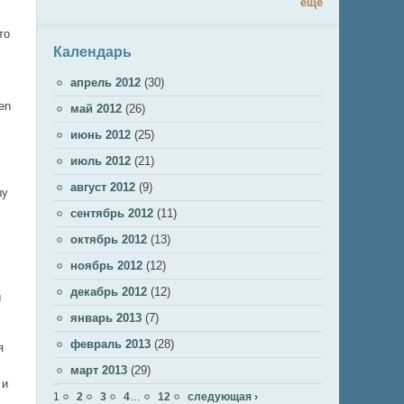
ещё
то
Календарь
апрель 2012
(30)
en
май 2012
(26)
июнь 2012
(25)
июль 2012
(21)
август 2012
(9)
шу
сентябрь 2012
(11)
октябрь 2012
(13)
ноябрь 2012
(12)
декабрь 2012
(12)
ы
январь 2013
(7)
февраль 2013
(28)
я
март 2013
(29)
 и
Страницы
1
2
3
4
…
12
следующая ›