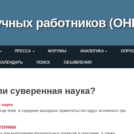
чных работников (ОН
ПРЕССА
ФОРУМЫ
АНАЛИТИКА
ОПРО
КАЛЕНДАРЬ
ПОИСК
ОБЪЯВЛЕНИЯ
еля
ли суверенная наука?
 наука
азгар боев, в середине выходных правительство вдруг вспомнило про
/5249668
т при выполнении федеральных проектов и программ, а также