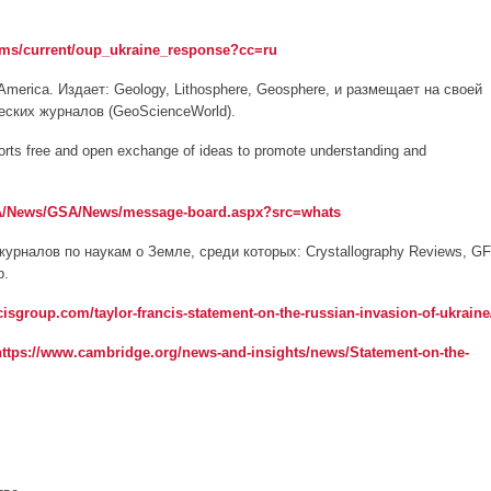
tems/current/oup_ukraine_response?cc=ru
f America. Издает: Geology, Lithosphere, Geosphere, и размещает на своей
ских журналов (GeoScienceWorld).
ts free and open exchange of ideas to promote understanding and
SA/News/GSA/News/message-board.aspx?src=whats
7 журналов по наукам о Земле, среди которых: Crystallography Reviews, GF
р.
isgroup.com/taylor-francis-statement-on-the-russian-invasion-of-ukraine
https://www.cambridge.org/news-and-insights/news/Statement-on-the-