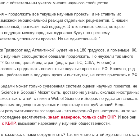
нки с обязательным учетом мнения научного сообщества.
ия – продолжить все текущие научные проекты, и не ставить их
озможной эмоциональной реакции отдельных рецензентов. С нашей
звешенный, прагматичный подход». Это ключевые слова, которые
и в ведущих международных журналах будут по-прежнему
казатель успешности проекта. Но не единственный. "
ки "разворот над Атлантикой" будет не на 180 градусов, а поменьше: 90, 
 с научным сообществом обещали продолжить. Но неужели так много
"? Конечно, целый ряд стран (ряд стран ЕС, США, Япония) и
азались продолжать совместные научные проекты с РФ. Конечно, ряд
ан, работавших в ведущих вузах и институтах, не хотят приезжать в РФ.
 бедами может только суверенная система оценки научных проектов, не
 Science и Scopus? Может быть, достаточно узнать, сколько иностранны
вместных статей с ними в Web of Science и Scopus не удастся написать
адавшим недоезд этих ученых и недостачу этих публикаций! Ведь
и результативности госзадания - это очередной раз наступать на те же
а последнее десятилетие,
знает, наверное, только сайт ОНР.
И все они
 с КБПР,
вызывают нарекания у научной общественности.
х отказалось с нами сотрудничать? Так ли много статей журналы не стал