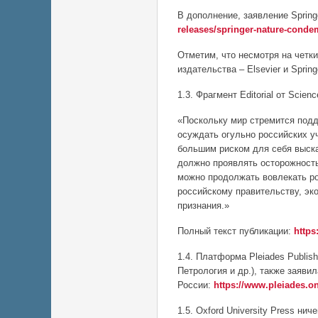
В дополнение, заявление Spring
releases/springer-nature-conde
Отметим, что несмотря на четк
издательства – Elsevier и Spri
1.3. Фрагмент Editorial от Scie
«Поскольку мир стремится подд
осуждать огульно российских у
большим риском для себя высказ
должно проявлять осторожность
можно продолжать вовлекать ро
российскому правительству, эк
признания.»
Полный текст публикации:
https
1.4. Платформа Pleiades Publi
Петрология и др.), также заяви
России:
https://www.pleiades.on
1.5. Oxford University Press ни