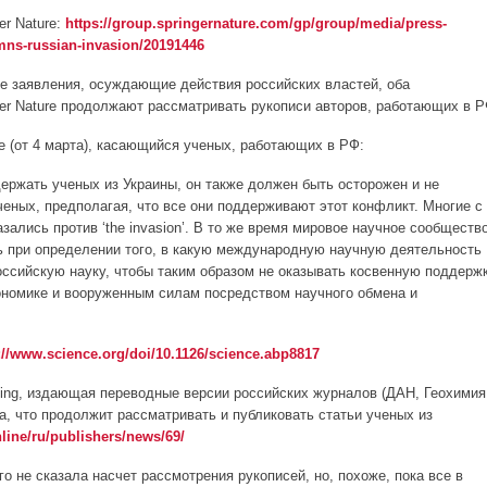
er Nature:
https://group.springernature.com/gp/group/media/press-
mns-russian-invasion/20191446
ие заявления, осуждающие действия российских властей, оба
nger Nature продолжают рассматривать рукописи авторов, работающих в Р
nce (от 4 марта), касающийся ученых, работающих в РФ:
ержать ученых из Украины, он также должен быть осторожен и не
ченых, предполагая, что все они поддерживают этот конфликт. Многие с
ались против ‘the invasion’. В то же время мировое научное сообществ
 при определении того, в какую международную научную деятельность
ссийскую науку, чтобы таким образом не оказывать косвенную поддерж
ономике и вооруженным силам посредством научного обмена и
://www.science.org/doi/10.1126/science.abp8817
shing, издающая переводные версии российских журналов (ДАН, Геохимия
ла, что продолжит рассматривать и публиковать статьи ученых из
line/ru/publishers/news/69/
чего не сказала насчет рассмотрения рукописей, но, похоже, пока все в