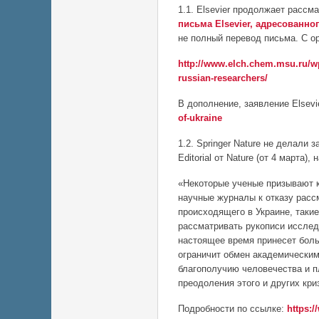
1.1. Elsevier продолжает расс
письма Elsevier, адресованн
не полный перевод письма. С о
http://www.elch.chem.msu.ru/wp
russian-researchers/
В дополнение, заявление Elsevi
of-ukraine
1.2. Springer Nature не делали
Editorial от Nature (от 4 марта)
«Некоторые ученые призывают к
научные журналы к отказу расс
происходящего в Украине, таки
рассматривать рукописи исслед
настоящее время принесет боль
ограничит обмен академическим
благополучию человечества и п
преодоления этого и других кри
Подробности по ссылке:
https:/