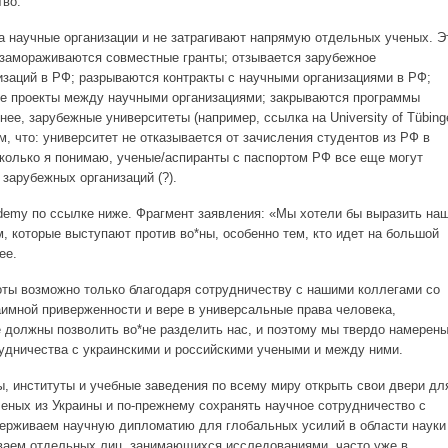
тво.
а научные организации и не затрагивают напрямую отдельных ученых. Э
замораживаются совместные гранты; отзывается зарубежное
заций в РФ; разрываются контракты с научными организациями в РФ;
е проекты между научными организациями; закрываются программы
нее, зарубежные университеты (например, ссылка на University of Tübing
м, что: университет не отказывается от зачисления студентов из РФ в
колько я понимаю, ученые/аспиранты с паспортом РФ все еще могут
 зарубежных организаций (?).
ademy по ссылке ниже. Фрагмент заявления: «Мы хотели бы выразить на
, которые выступают против во*ны, особенно тем, кто идет на большой
ее.
ты возможно только благодаря сотрудничеству с нашими коллегами со
аимной приверженности и вере в универсальные права человека,
е должны позволить во*не разделить нас, и поэтому мы твердо намерен
удничества с украинскими и российскими учеными и между ними.
, институты и учебные заведения по всему миру открыть свои двери дл
ченых из Украины и по-прежнему сохранять научное сотрудничество с
ерживаем научную дипломатию для глобальных усилий в области науки
ваем отдельных лиц, занимающихся исследованиями, часто уже в