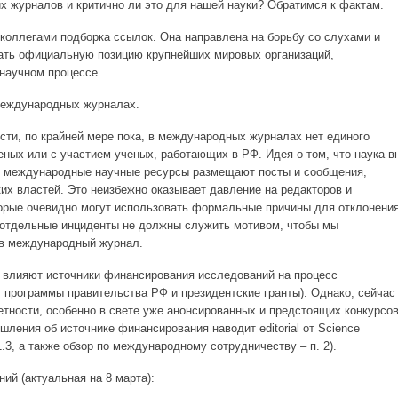
их журналов и критично ли это для нашей науки? Обратимся к фактам.
коллегами подборка ссылок. Она направлена на борьбу со слухами и
зать официальную позицию крупнейших мировых организаций,
научном процессе.
международных журналах.
сти, по крайней мере пока, в международных журналах нет единого
еных или с участием ученых, работающих в РФ. Идея о том, что наука в
е международные научные ресурсы размещают посты и сообщения,
х властей. Это неизбежно оказывает давление на редакторов и
торые очевидно могут использовать формальные причины для отклонени
е отдельные инциденты не должны служить мотивом, чтобы мы
 в международный журнал.
ак влияют источники финансирования исследований на процесс
, программы правительства РФ и президентские гранты). Однако, сейчас
етности, особенно в свете уже анонсированных и предстоящих конкурсо
шления об источнике финансирования наводит editorial от Science
1.3, а также обзор по международному сотрудничеству – п. 2).
ий (актуальная на 8 марта):