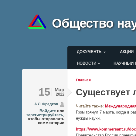
Общество нау
Главное меню
ДОКУМЕНТЫ
АКЦИИ
НОВОСТИ
НАУЧНЫЙ 
Меню пользоват
Главная
Вы здесь
15
Мар
Существует 
2022
А.Л. Фрадков
Читайте также:
Международная
Войдите
или
Гром грянул 7 марта, когда в р
зарегистрируйтесь
,
нужды науки.
чтобы отправлять
комментарии
https://www.kommersant.ru/doc
Правительство России планируе