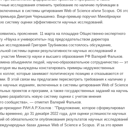
учные исследования отменить требование по наличию публикации в
включенных в системы цитирования Web of Science и/или Scopus. Об эт
-премьера Дмитрия Чернышенко. Вице-премьер поручил Минобрнауки
ную систему оценки эффективности научных исследований.
оявились прояснения. 11 марта н
а площадке Общественно-экспертного
ту «Наука и университеты» под председательством директора
ых исследований Григория Трубникова состоялось обсуждение,
льной системы оценки результативности научных исследований и
л участие Министр науки и высшего образования РФ Валерий Фальков.
ремена объединяли людей, научно-образовательное сотрудничество — э
егодня мы вынуждены констатировать примеры недружественных
х коллег, которые занимают политическую позицию и отказываются от
ми. В этой связи мы предлагаем пересмотреть требования к наличию у
х научных изданиях, включенных в системы цитирования Web of Science
ьных проектов и программ, а также государственных заданий на научн
димо разработать новую систему оценки с учетом мнения
ого сообщества», — отметил Валерий Фальков.
е-президент РАН А.Р.Хохлов : "
Предложение, которое сформулировал
обы временно, до 31 декабря 2022 года, для оценки успешности научных
ний об обязательности опубликования результатов научных исследовани
еждународных базах данных Web of Science и Scopus. И за это время