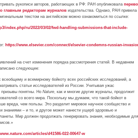
матривать рукописи авторов, работающих в РФ: РАН опубликовала
перев
ого главным редакторам журналов
издательства. Однако, РАН привела
ригинальным текстом на английском можно ознакомиться по ссылке:
3/index.php/ru/2022/03/02/fwd-handling-submissions-that-include-
er:
https://www.elsevier.com/connect/elsevier-condemns-russian-invasio
 заявлений на счет изменения порядка рассмотрения статей. В недавнем
, написано следующее:
 всеобщему и всемирному бойкоту всех российских исследований, а
матривать статьи исследователей из России. Учитывая ужас
е призывы понятны. Но
Nature
, как и многие другие журналы, продолжит
ователей со всего мира. Поскольку мы думаем, что такой бойкот в
ше вреда, чем пользы. Это разделит мировое научное сообщество и
и знаниями – и то, и другое может нанести ущерб здоровью и
ланеты. Мир должен продолжать генерировать знания, необходимые дл
зисов.»
/www.nature.com/articles/d41586-022-00647-w