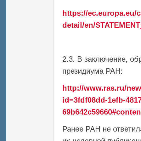
https://ec.europa.eu
detail/en/STATEMENT
2.3. В заключение, о
президиума РАН:
http://www.ras.ru/n
id=3fdf08dd-1efb-4817
69b642c59660#conten
Ранее РАН не ответил
их недавней публикаци