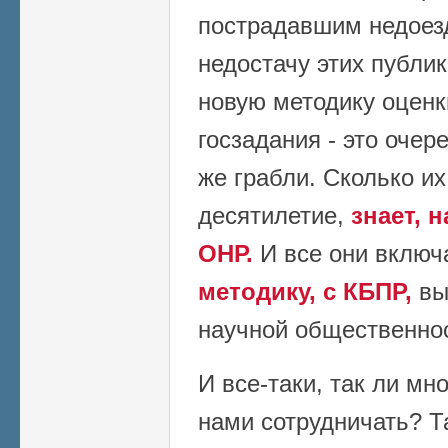
пострадавшим недоезд
недостачу этих публи
новую методику оценк
госзадания - это очер
же грабли. Сколько и
десятилетие,
знает, 
ОНР.
И все они вклю
методику, с КБПР,
вы
научной общественно
И все-таки, так ли мн
нами сотрудничать? Т