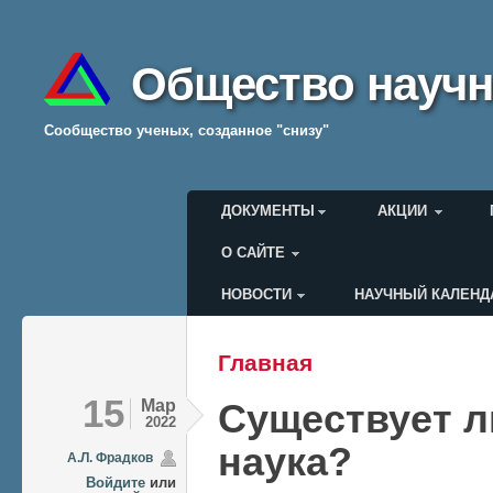
Общество научн
Cообщество ученых, созданное "снизу"
Главное меню
ДОКУМЕНТЫ
АКЦИИ
О САЙТЕ
НОВОСТИ
НАУЧНЫЙ КАЛЕНД
Меню пользователя
Главная
Вы здесь
15
Мар
Существует л
2022
наука?
А.Л. Фрадков
Войдите
или