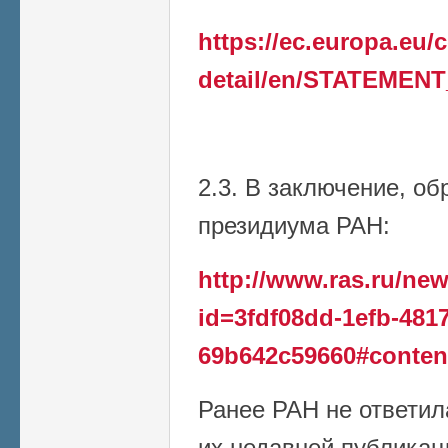
https://ec.europa.eu
detail/en/STATEMENT
2.3. В заключение, о
президиума РАН:
http://www.ras.ru/n
id=3fdf08dd-1efb-4817
69b642c59660#conten
Ранее РАН не ответил
их недавней публикаци