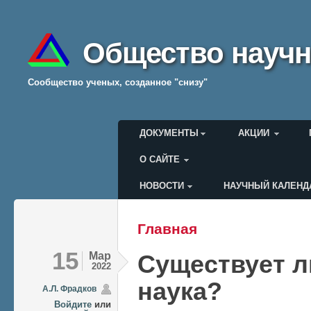
Общество научн
Cообщество ученых, созданное "снизу"
Главное меню
ДОКУМЕНТЫ
АКЦИИ
О САЙТЕ
НОВОСТИ
НАУЧНЫЙ КАЛЕНД
Меню пользователя
Главная
Вы здесь
15
Мар
Существует л
2022
наука?
А.Л. Фрадков
Войдите
или