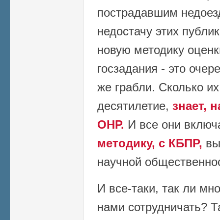
пострадавшим недоезд
недостачу этих публи
новую методику оценк
госзадания - это очер
же грабли. Сколько и
десятилетие,
знает, 
ОНР.
И все они вклю
методику, с КБПР,
вы
научной общественно
И все-таки, так ли мн
нами сотрудничать? Т