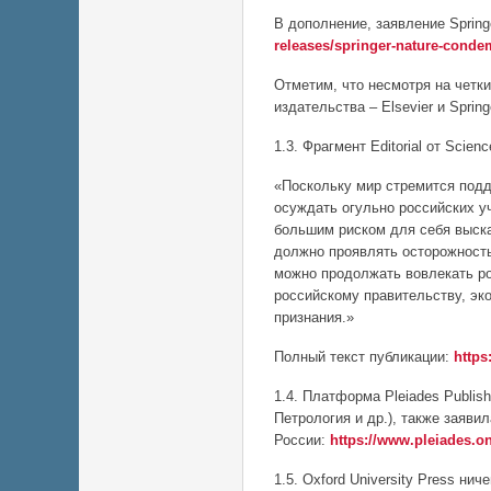
В дополнение, заявление Spring
releases/springer-nature-conde
Отметим, что несмотря на четк
издательства – Elsevier и Spri
1.3. Фрагмент Editorial от Scie
«Поскольку мир стремится подд
осуждать огульно российских у
большим риском для себя высказ
должно проявлять осторожность
можно продолжать вовлекать ро
российскому правительству, эк
признания.»
Полный текст публикации:
https
1.4. Платформа Pleiades Publi
Петрология и др.), также заяви
России:
https://www.pleiades.on
1.5. Oxford University Press ни