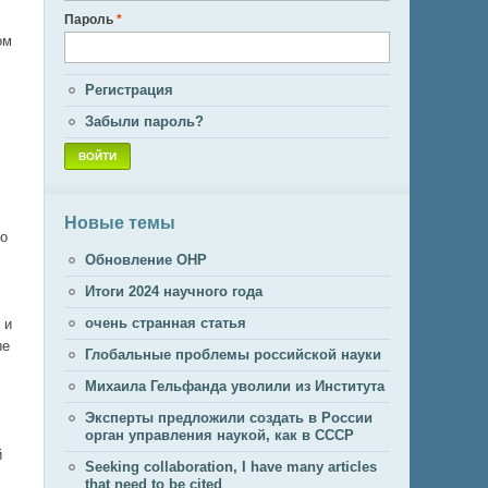
Пароль
*
ом
Регистрация
Забыли пароль?
Новые темы
то
Обновление ОНР
Итоги 2024 научного года
очень странная статья
 и
ые
Глобальные проблемы российской науки
Михаила Гельфанда уволили из Института
Эксперты предложили создать в России
орган управления наукой, как в СССР
й
Seeking collaboration, I have many articles
that need to be cited