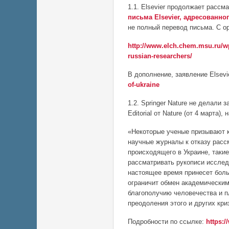
1.1. Elsevier продолжает расс
письма Elsevier, адресованн
не полный перевод письма. С о
http://www.elch.chem.msu.ru/wp
russian-researchers/
В дополнение, заявление Elsevi
of-ukraine
1.2. Springer Nature не делали
Editorial от Nature (от 4 марта)
«Некоторые ученые призывают к
научные журналы к отказу расс
происходящего в Украине, таки
рассматривать рукописи исслед
настоящее время принесет боль
ограничит обмен академическим
благополучию человечества и п
преодоления этого и других кри
Подробности по ссылке:
https:/