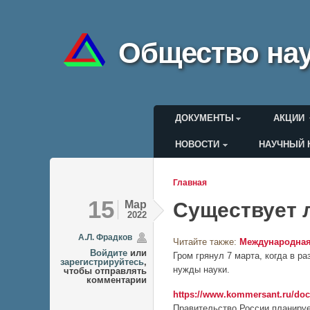
Общество нау
Главное меню
ДОКУМЕНТЫ
АКЦИИ
НОВОСТИ
НАУЧНЫЙ 
Меню пользоват
Главная
Вы здесь
15
Мар
Существует 
2022
А.Л. Фрадков
Читайте также:
Международная
Войдите
или
Гром грянул 7 марта, когда в р
зарегистрируйтесь
,
нужды науки.
чтобы отправлять
комментарии
https://www.kommersant.ru/doc
Правительство России планируе