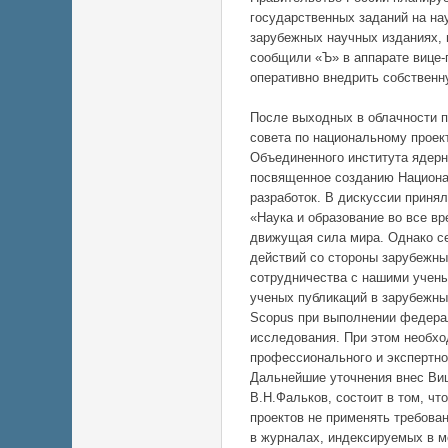
государственных заданий на на
зарубежных научных изданиях, 
сообщили «Ъ» в аппарате вице
оперативно внедрить собствен
После выходных в облачности п
совета по национальному проек
Объединенного института ядерн
посвященное созданию Национа
разработок. В дискуссии приня
«Наука и образование во все в
движущая сила мира. Однако с
действий со стороны зарубежны
сотрудничества с нашими учены
ученых публикаций в зарубежны
Scopus при выполнении федерал
исследования. При этом необхо
профессионального и экспертн
Дальнейшие уточнения внес Виц
В.Н.Фальков, состоит в том, чт
проектов не применять требова
в журналах, индексируемых в м