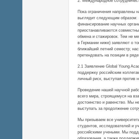
2. Международное сотрудничес
Пока ограничения направлены н
выглядит следующим образом: 
финансирование научных органи
приостанавливаются совместны
обмена и стажировок. Тем не ме
в Германии ниже) заявляют о то
ближайший летний семестр; нас
претендовать на позиции в ряде
2.1 Заявление Global Young Ac
поддержку российским коллегам
личный риск, выступая против н
Проведение нашей научной рабо
всего мира, строящемуся на вз
достоинство и равенство. Мы н
выступать за продолжение сотр
Мы призываем все университеты
студентов, исследователей и у
российскими учеными. Мы подд
образования, а также поддержи