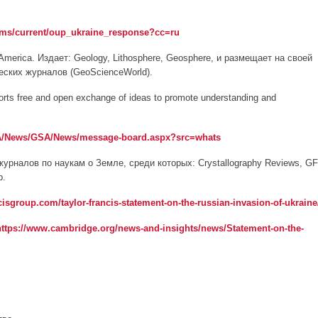
tems/current/oup_ukraine_response?cc=ru
f America. Издает: Geology, Lithosphere, Geosphere, и размещает на своей
ских журналов (GeoScienceWorld).
ts free and open exchange of ideas to promote understanding and
SA/News/GSA/News/message-board.aspx?src=whats
7 журналов по наукам о Земле, среди которых: Crystallography Reviews, GF
р.
isgroup.com/taylor-francis-statement-on-the-russian-invasion-of-ukraine
https://www.cambridge.org/news-and-insights/news/Statement-on-the-