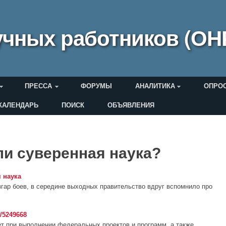
чных работников (ОН
ПРЕССА
ФОРУМЫ
АНАЛИТИКА
ОПРО
КАЛЕНДАРЬ
ПОИСК
ОБЪЯВЛЕНИЯ
еля
ли суверенная наука?
 наука
азгар боев, в середине выходных правительство вдруг вспомнило про
/5249668
т при выполнении федеральных проектов и программ, а также