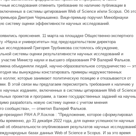
учные исследования отменить требование по наличию публикации в
включенных в системы цитирования Web of Science и/или Scopus. Об эт
-премьера Дмитрия Чернышенко. Вице-премьер поручил Минобрнауки
ную систему оценки эффективности научных исследований.
оявились прояснения. 11 марта н
а площадке Общественно-экспертного
ту «Наука и университеты» под председательством директора
ых исследований Григория Трубникова состоялось обсуждение,
льной системы оценки результативности научных исследований и
л участие Министр науки и высшего образования РФ Валерий Фальков.
ремена объединяли людей, научно-образовательное сотрудничество — э
егодня мы вынуждены констатировать примеры недружественных
х коллег, которые занимают политическую позицию и отказываются от
ми. В этой связи мы предлагаем пересмотреть требования к наличию у
х научных изданиях, включенных в системы цитирования Web of Science
ьных проектов и программ, а также государственных заданий на научн
димо разработать новую систему оценки с учетом мнения
ого сообщества», — отметил Валерий Фальков.
е-президент РАН А.Р.Хохлов : "
Предложение, которое сформулировал
обы временно, до 31 декабря 2022 года, для оценки успешности научных
ний об обязательности опубликования результатов научных исследовани
еждународных базах данных Web of Science и Scopus. И за это время