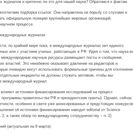
их журналов и критично ли это для нашей науки? Обратимся к фактам.
коллегами подборка ссылок. Она направлена на борьбу со слухами и
зать официальную позицию крупнейших мировых организаций,
научном процессе.
международных журналах.
сти, по крайней мере пока, в международных журналах нет единого
еных или с участием ученых, работающих в РФ. Идея о том, что наука в
е международные научные ресурсы размещают посты и сообщения,
х властей. Это неизбежно оказывает давление на редакторов и
торые очевидно могут использовать формальные причины для отклонени
е отдельные инциденты не должны служить мотивом, чтобы мы
 в международный журнал.
ак влияют источники финансирования исследований на процесс
, программы правительства РФ и президентские гранты). Однако, сейчас
етности, особенно в свете уже анонсированных и предстоящих конкурсо
шления об источнике финансирования наводит editorial от Science
1.3, а также обзор по международному сотрудничеству – п. 2).
ий (актуальная на 8 марта):