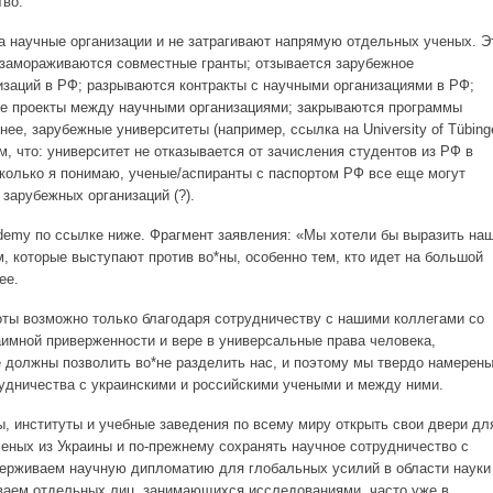
тво.
а научные организации и не затрагивают напрямую отдельных ученых. Э
замораживаются совместные гранты; отзывается зарубежное
заций в РФ; разрываются контракты с научными организациями в РФ;
е проекты между научными организациями; закрываются программы
нее, зарубежные университеты (например, ссылка на University of Tübing
м, что: университет не отказывается от зачисления студентов из РФ в
колько я понимаю, ученые/аспиранты с паспортом РФ все еще могут
 зарубежных организаций (?).
ademy по ссылке ниже. Фрагмент заявления: «Мы хотели бы выразить на
, которые выступают против во*ны, особенно тем, кто идет на большой
ее.
ты возможно только благодаря сотрудничеству с нашими коллегами со
аимной приверженности и вере в универсальные права человека,
е должны позволить во*не разделить нас, и поэтому мы твердо намерен
удничества с украинскими и российскими учеными и между ними.
, институты и учебные заведения по всему миру открыть свои двери дл
ченых из Украины и по-прежнему сохранять научное сотрудничество с
ерживаем научную дипломатию для глобальных усилий в области науки
ваем отдельных лиц, занимающихся исследованиями, часто уже в