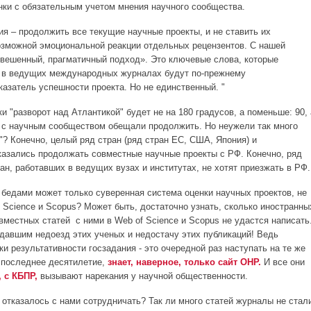
нки с обязательным учетом мнения научного сообщества.
ия – продолжить все текущие научные проекты, и не ставить их
озможной эмоциональной реакции отдельных рецензентов. С нашей
звешенный, прагматичный подход». Это ключевые слова, которые
и в ведущих международных журналах будут по-прежнему
казатель успешности проекта. Но не единственный. "
ки "разворот над Атлантикой" будет не на 180 градусов, а поменьше: 90, 
 с научным сообществом обещали продолжить. Но неужели так много
"? Конечно, целый ряд стран (ряд стран ЕС, США, Япония) и
азались продолжать совместные научные проекты с РФ. Конечно, ряд
ан, работавших в ведущих вузах и институтах, не хотят приезжать в РФ.
 бедами может только суверенная система оценки научных проектов, не
 Science и Scopus? Может быть, достаточно узнать, сколько иностранны
вместных статей с ними в Web of Science и Scopus не удастся написать
адавшим недоезд этих ученых и недостачу этих публикаций! Ведь
и результативности госзадания - это очередной раз наступать на те же
а последнее десятилетие,
знает, наверное, только сайт ОНР.
И все они
 с КБПР,
вызывают нарекания у научной общественности.
х отказалось с нами сотрудничать? Так ли много статей журналы не стал