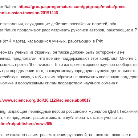
er Nature:
https://group.springernature.com/gp/group/media/press-
mns-russian-invasion/20191446
ие заявления, осуждающие действия российских властей, оба
nger Nature продолжают рассматривать рукописи авторов, работающих в Р
nce (от 4 марта), касающийся ученых, работающих в РФ:
ержать ученых из Украины, он также должен быть осторожен и не
ченых, предполагая, что все они поддерживают этот конфликт. Многие с
ались против ‘the invasion’. В то же время мировое научное сообществ
 при определении того, в какую международную научную деятельность
ссийскую науку, чтобы таким образом не оказывать косвенную поддерж
ономике и вооруженным силам посредством научного обмена и
://www.science.org/doi/10.1126/science.abp8817
shing, издающая переводные версии российских журналов (ДАН, Геохимия
ла, что продолжит рассматривать и публиковать статьи ученых из
line/ru/publishers/news/69/
чего не сказала насчет рассмотрения рукописей, но, похоже, пока все в