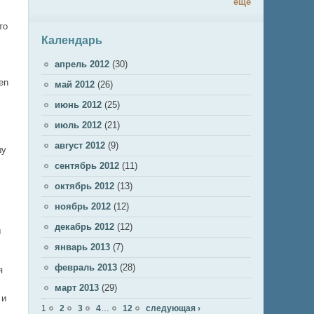
ещё
то
Календарь
апрель 2012
(30)
en
май 2012
(26)
июнь 2012
(25)
июль 2012
(21)
август 2012
(9)
шу
сентябрь 2012
(11)
октябрь 2012
(13)
ноябрь 2012
(12)
декабрь 2012
(12)
ы
январь 2013
(7)
февраль 2013
(28)
я
март 2013
(29)
 и
Страницы
1
2
3
4
…
12
следующая ›