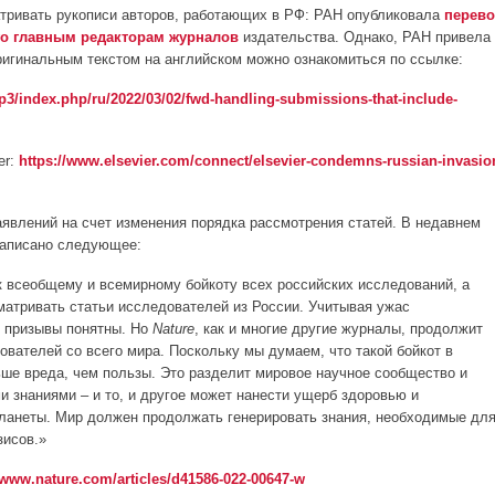
матривать рукописи авторов, работающих в РФ: РАН опубликовала
перев
ого главным редакторам журналов
издательства. Однако, РАН привела
ригинальным текстом на английском можно ознакомиться по ссылке:
3/index.php/ru/2022/03/02/fwd-handling-submissions-that-include-
er:
https://www.elsevier.com/connect/elsevier-condemns-russian-invasio
 заявлений на счет изменения порядка рассмотрения статей. В недавнем
, написано следующее:
 всеобщему и всемирному бойкоту всех российских исследований, а
матривать статьи исследователей из России. Учитывая ужас
е призывы понятны. Но
Nature
, как и многие другие журналы, продолжит
ователей со всего мира. Поскольку мы думаем, что такой бойкот в
ше вреда, чем пользы. Это разделит мировое научное сообщество и
и знаниями – и то, и другое может нанести ущерб здоровью и
ланеты. Мир должен продолжать генерировать знания, необходимые дл
зисов.»
/www.nature.com/articles/d41586-022-00647-w