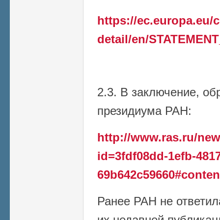
https://ec.europa.eu
detail/en/STATEMENT
2.3. В заключение, о
президиума РАН:
http://www.ras.ru/n
id=3fdf08dd-1efb-4817
69b642c59660#conten
Ранее РАН не ответил
их недавней публикаци