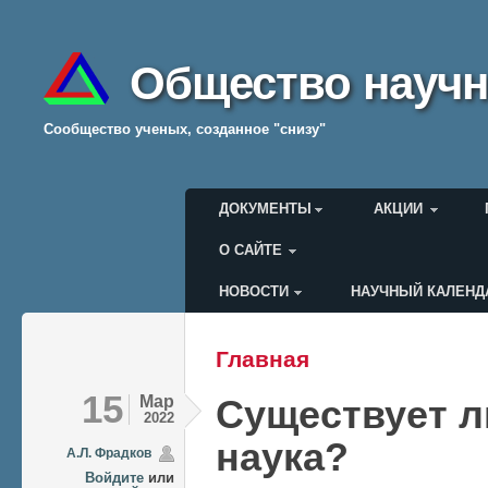
Общество научн
Cообщество ученых, созданное "снизу"
Главное меню
ДОКУМЕНТЫ
АКЦИИ
О САЙТЕ
НОВОСТИ
НАУЧНЫЙ КАЛЕНД
Меню пользователя
Главная
Вы здесь
15
Мар
Существует л
2022
наука?
А.Л. Фрадков
Войдите
или