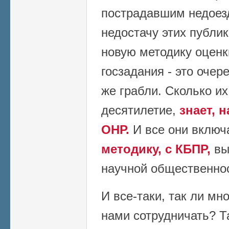
пострадавшим недоезд
недостачу этих публи
новую методику оценк
госзадания - это очер
же грабли. Сколько и
десятилетие,
знает, 
ОНР.
И все они вклю
методику, с КБПР,
вы
научной общественно
И все-таки, так ли мн
нами сотрудничать? Т