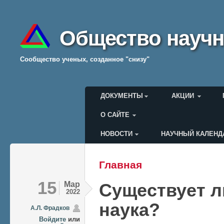
Общество научн
Cообщество ученых, созданное "снизу"
Главное меню
ДОКУМЕНТЫ
АКЦИИ
О САЙТЕ
НОВОСТИ
НАУЧНЫЙ КАЛЕНД
Меню пользователя
Главная
Вы здесь
15
Мар
Существует л
2022
наука?
А.Л. Фрадков
Войдите
или