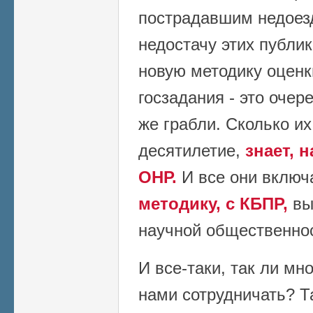
пострадавшим недоезд
недостачу этих публи
новую методику оценк
госзадания - это очер
же грабли. Сколько и
десятилетие,
знает, 
ОНР.
И все они вклю
методику, с КБПР,
вы
научной общественно
И все-таки, так ли мн
нами сотрудничать? Т