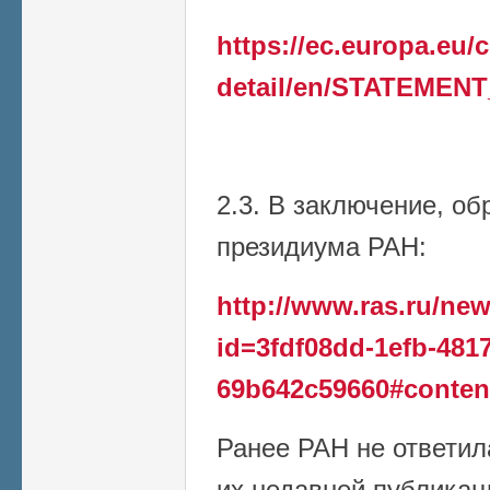
https://ec.europa.eu
detail/en/STATEMENT
2.3. В заключение, о
президиума РАН:
http://www.ras.ru/n
id=3fdf08dd-1efb-4817
69b642c59660#conten
Ранее РАН не ответил
их недавней публикаци