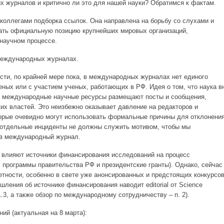
их журналов и критично ли это для нашей науки? Обратимся к фактам.
коллегами подборка ссылок. Она направлена на борьбу со слухами и
зать официальную позицию крупнейших мировых организаций,
научном процессе.
международных журналах.
сти, по крайней мере пока, в международных журналах нет единого
еных или с участием ученых, работающих в РФ. Идея о том, что наука в
е международные научные ресурсы размещают посты и сообщения,
х властей. Это неизбежно оказывает давление на редакторов и
торые очевидно могут использовать формальные причины для отклонени
е отдельные инциденты не должны служить мотивом, чтобы мы
 в международный журнал.
ак влияют источники финансирования исследований на процесс
, программы правительства РФ и президентские гранты). Однако, сейчас
етности, особенно в свете уже анонсированных и предстоящих конкурсо
шления об источнике финансирования наводит editorial от Science
1.3, а также обзор по международному сотрудничеству – п. 2).
ий (актуальная на 8 марта):