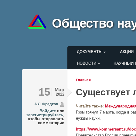
Общество нау
Главное меню
ДОКУМЕНТЫ
АКЦИИ
НОВОСТИ
НАУЧНЫЙ 
Меню пользоват
Главная
Вы здесь
15
Мар
Существует 
2022
А.Л. Фрадков
Читайте также:
Международная
Войдите
или
Гром грянул 7 марта, когда в р
зарегистрируйтесь
,
нужды науки.
чтобы отправлять
комментарии
https://www.kommersant.ru/doc
Правительство России планируе