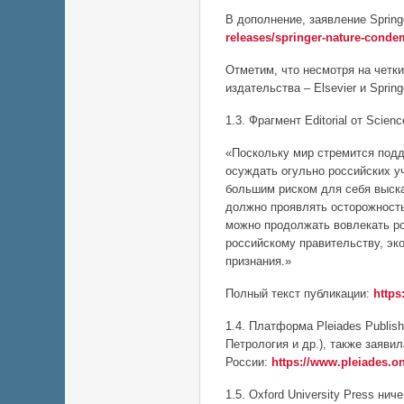
В дополнение, заявление Spring
releases/springer-nature-conde
Отметим, что несмотря на четк
издательства – Elsevier и Spri
1.3. Фрагмент Editorial от Scie
«Поскольку мир стремится подд
осуждать огульно российских у
большим риском для себя высказ
должно проявлять осторожность
можно продолжать вовлекать ро
российскому правительству, эк
признания.»
Полный текст публикации:
https
1.4. Платформа Pleiades Publi
Петрология и др.), также заяви
России:
https://www.pleiades.on
1.5. Oxford University Press ни