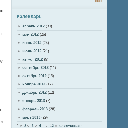
ещё
то
Календарь
апрель 2012
(30)
en
май 2012
(26)
июнь 2012
(25)
июль 2012
(21)
август 2012
(9)
шу
сентябрь 2012
(11)
октябрь 2012
(13)
ноябрь 2012
(12)
декабрь 2012
(12)
ы
январь 2013
(7)
февраль 2013
(28)
я
март 2013
(29)
 и
Страницы
1
2
3
4
…
12
следующая ›