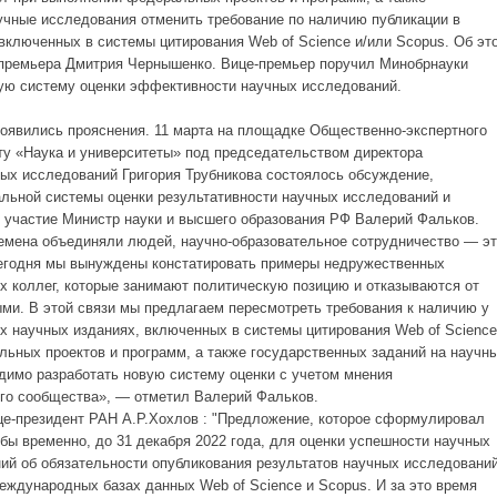
учные исследования отменить требование по наличию публикации в
включенных в системы цитирования Web of Science и/или Scopus. Об эт
-премьера Дмитрия Чернышенко. Вице-премьер поручил Минобрнауки
ную систему оценки эффективности научных исследований.
оявились прояснения. 11 марта н
а площадке Общественно-экспертного
ту «Наука и университеты» под председательством директора
ых исследований Григория Трубникова состоялось обсуждение,
льной системы оценки результативности научных исследований и
л участие Министр науки и высшего образования РФ Валерий Фальков.
ремена объединяли людей, научно-образовательное сотрудничество — э
егодня мы вынуждены констатировать примеры недружественных
х коллег, которые занимают политическую позицию и отказываются от
ми. В этой связи мы предлагаем пересмотреть требования к наличию у
х научных изданиях, включенных в системы цитирования Web of Science
ьных проектов и программ, а также государственных заданий на научн
димо разработать новую систему оценки с учетом мнения
ого сообщества», — отметил Валерий Фальков.
е-президент РАН А.Р.Хохлов : "
Предложение, которое сформулировал
обы временно, до 31 декабря 2022 года, для оценки успешности научных
ний об обязательности опубликования результатов научных исследовани
еждународных базах данных Web of Science и Scopus. И за это время