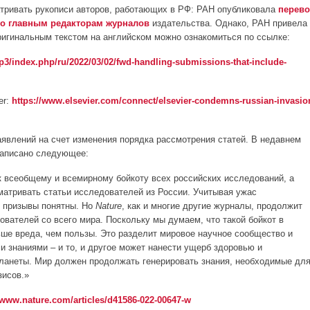
матривать рукописи авторов, работающих в РФ: РАН опубликовала
перев
ого главным редакторам журналов
издательства. Однако, РАН привела
ригинальным текстом на английском можно ознакомиться по ссылке:
3/index.php/ru/2022/03/02/fwd-handling-submissions-that-include-
er:
https://www.elsevier.com/connect/elsevier-condemns-russian-invasio
 заявлений на счет изменения порядка рассмотрения статей. В недавнем
, написано следующее:
 всеобщему и всемирному бойкоту всех российских исследований, а
матривать статьи исследователей из России. Учитывая ужас
е призывы понятны. Но
Nature
, как и многие другие журналы, продолжит
ователей со всего мира. Поскольку мы думаем, что такой бойкот в
ше вреда, чем пользы. Это разделит мировое научное сообщество и
и знаниями – и то, и другое может нанести ущерб здоровью и
ланеты. Мир должен продолжать генерировать знания, необходимые дл
зисов.»
/www.nature.com/articles/d41586-022-00647-w