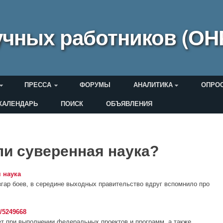
чных работников (ОН
ПРЕССА
ФОРУМЫ
АНАЛИТИКА
ОПРО
КАЛЕНДАРЬ
ПОИСК
ОБЪЯВЛЕНИЯ
еля
ли суверенная наука?
 наука
азгар боев, в середине выходных правительство вдруг вспомнило про
/5249668
т при выполнении федеральных проектов и программ, а также