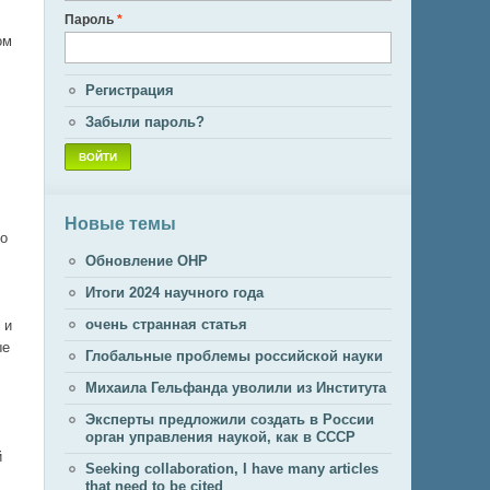
Пароль
*
ом
Регистрация
Забыли пароль?
Новые темы
то
Обновление ОНР
Итоги 2024 научного года
очень странная статья
 и
ые
Глобальные проблемы российской науки
Михаила Гельфанда уволили из Института
Эксперты предложили создать в России
орган управления наукой, как в СССР
й
Seeking collaboration, I have many articles
that need to be cited