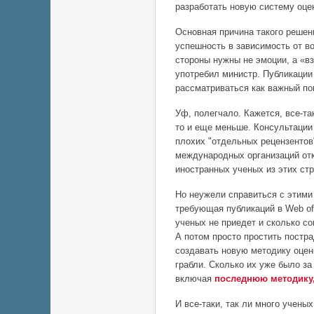
разработать новую систему оце
Основная причина такого решен
успешность в зависимость от в
стороны нужны не эмоции, а «в
употребил министр. Публикаци
рассматриваться как важный по
Уф, полегчало. Кажется, все-та
то и еще меньше. Консультации
плохих "отдельных рецензентов
международных организаций отк
иностранных ученых из этих стр
Но неужели справиться с этими
требующая публикаций в Web of
ученых не приедет и сколько со
А потом просто простить постр
создавать новую методику оценк
грабли. Сколько их уже было з
включая
последнюю методику,
И все-таки, так ли много учены