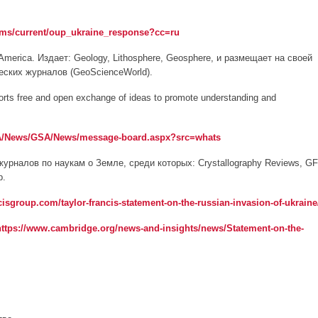
tems/current/oup_ukraine_response?cc=ru
f America. Издает: Geology, Lithosphere, Geosphere, и размещает на своей
ских журналов (GeoScienceWorld).
ts free and open exchange of ideas to promote understanding and
SA/News/GSA/News/message-board.aspx?src=whats
7 журналов по наукам о Земле, среди которых: Crystallography Reviews, GF
р.
isgroup.com/taylor-francis-statement-on-the-russian-invasion-of-ukraine
https://www.cambridge.org/news-and-insights/news/Statement-on-the-