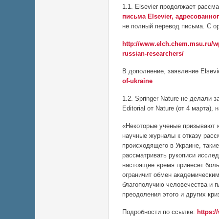
1.1. Elsevier продолжает расс
письма Elsevier, адресованн
не полный перевод письма. С о
http://www.elch.chem.msu.ru/wp
russian-researchers/
В дополнение, заявление Elsevi
of-ukraine
1.2. Springer Nature не делали
Editorial от Nature (от 4 марта)
«Некоторые ученые призывают к
научные журналы к отказу расс
происходящего в Украине, таки
рассматривать рукописи исслед
настоящее время принесет боль
ограничит обмен академическим
благополучию человечества и п
преодоления этого и других кри
Подробности по ссылке:
https:/