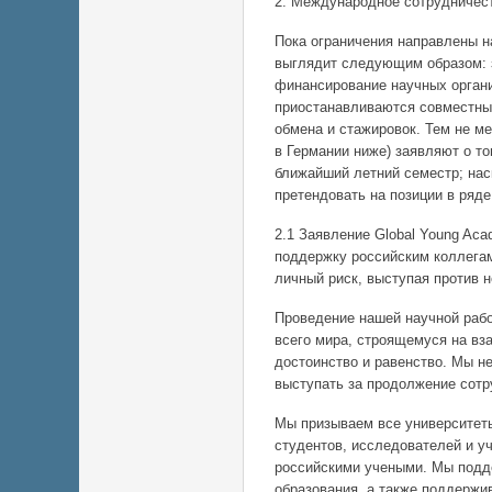
2. Международное сотрудничес
Пока ограничения направлены н
выглядит следующим образом: 
финансирование научных органи
приостанавливаются совместны
обмена и стажировок. Тем не ме
в Германии ниже) заявляют о то
ближайший летний семестр; нас
претендовать на позиции в ряде
2.1 Заявление Global Young Ac
поддержку российским коллегам
личный риск, выступая против н
Проведение нашей научной рабо
всего мира, строящемуся на вз
достоинство и равенство. Мы н
выступать за продолжение сотр
Мы призываем все университеты
студентов, исследователей и у
российскими учеными. Мы подд
образования, а также поддержи