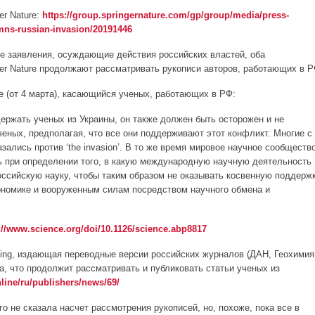
er Nature:
https://group.springernature.com/gp/group/media/press-
mns-russian-invasion/20191446
ие заявления, осуждающие действия российских властей, оба
nger Nature продолжают рассматривать рукописи авторов, работающих в Р
nce (от 4 марта), касающийся ученых, работающих в РФ:
ержать ученых из Украины, он также должен быть осторожен и не
ченых, предполагая, что все они поддерживают этот конфликт. Многие с
ались против ‘the invasion’. В то же время мировое научное сообществ
 при определении того, в какую международную научную деятельность
ссийскую науку, чтобы таким образом не оказывать косвенную поддерж
ономике и вооруженным силам посредством научного обмена и
://www.science.org/doi/10.1126/science.abp8817
shing, издающая переводные версии российских журналов (ДАН, Геохимия
ла, что продолжит рассматривать и публиковать статьи ученых из
line/ru/publishers/news/69/
чего не сказала насчет рассмотрения рукописей, но, похоже, пока все в