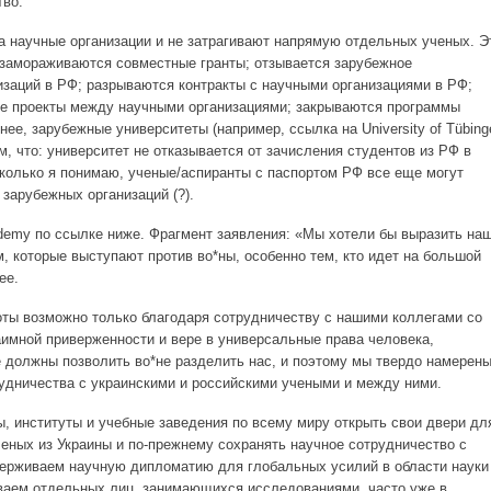
тво.
а научные организации и не затрагивают напрямую отдельных ученых. Э
замораживаются совместные гранты; отзывается зарубежное
заций в РФ; разрываются контракты с научными организациями в РФ;
е проекты между научными организациями; закрываются программы
нее, зарубежные университеты (например, ссылка на University of Tübing
м, что: университет не отказывается от зачисления студентов из РФ в
колько я понимаю, ученые/аспиранты с паспортом РФ все еще могут
 зарубежных организаций (?).
ademy по ссылке ниже. Фрагмент заявления: «Мы хотели бы выразить на
, которые выступают против во*ны, особенно тем, кто идет на большой
ее.
ты возможно только благодаря сотрудничеству с нашими коллегами со
аимной приверженности и вере в универсальные права человека,
е должны позволить во*не разделить нас, и поэтому мы твердо намерен
удничества с украинскими и российскими учеными и между ними.
, институты и учебные заведения по всему миру открыть свои двери дл
ченых из Украины и по-прежнему сохранять научное сотрудничество с
ерживаем научную дипломатию для глобальных усилий в области науки
ваем отдельных лиц, занимающихся исследованиями, часто уже в