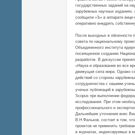
государственных заданий на на
зарубежных научных изданиях, 
сообщили «Ъ» в аппарате вице
оперативно внедрить собствен
После выходных в облачности п
совета по национальному проек
Объединенного института ядерн
посвященное созданию Национа
разработок. В дискуссии приня
«Наука и образование во все в
движущая сила мира. Однако с
действий со стороны зарубежны
сотрудничества с нашими учены
ученых публикаций в зарубежны
Scopus при выполнении федерал
исследования. При этом необхо
профессионального и экспертн
Дальнейшие уточнения внес Виц
В.Н.Фальков, состоит в том, чт
проектов не применять требова
в журналах, индексируемых в м