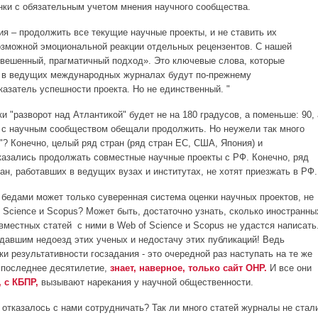
нки с обязательным учетом мнения научного сообщества.
ия – продолжить все текущие научные проекты, и не ставить их
озможной эмоциональной реакции отдельных рецензентов. С нашей
звешенный, прагматичный подход». Это ключевые слова, которые
и в ведущих международных журналах будут по-прежнему
казатель успешности проекта. Но не единственный. "
ки "разворот над Атлантикой" будет не на 180 градусов, а поменьше: 90, 
 с научным сообществом обещали продолжить. Но неужели так много
"? Конечно, целый ряд стран (ряд стран ЕС, США, Япония) и
азались продолжать совместные научные проекты с РФ. Конечно, ряд
ан, работавших в ведущих вузах и институтах, не хотят приезжать в РФ.
 бедами может только суверенная система оценки научных проектов, не
 Science и Scopus? Может быть, достаточно узнать, сколько иностранны
вместных статей с ними в Web of Science и Scopus не удастся написать
адавшим недоезд этих ученых и недостачу этих публикаций! Ведь
и результативности госзадания - это очередной раз наступать на те же
а последнее десятилетие,
знает, наверное, только сайт ОНР.
И все они
 с КБПР,
вызывают нарекания у научной общественности.
х отказалось с нами сотрудничать? Так ли много статей журналы не стал