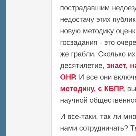
пострадавшим недоезд
недостачу этих публи
новую методику оценк
госзадания - это очер
же грабли. Сколько и
десятилетие,
знает, 
ОНР.
И все они вклю
методику, с КБПР,
вы
научной общественно
И все-таки, так ли мн
нами сотрудничать? Т