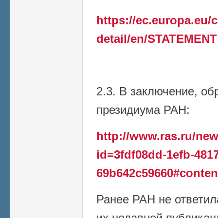
https://ec.europa.eu
detail/en/STATEMENT
2.3. В заключение, о
президиума РАН:
http://www.ras.ru/n
id=3fdf08dd-1efb-4817
69b642c59660#conten
Ранее РАН не ответил
их недавней публикаци