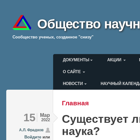
Общество научн
Cообщество ученых, созданное "снизу"
Главное меню
ДОКУМЕНТЫ
АКЦИИ
О САЙТЕ
НОВОСТИ
НАУЧНЫЙ КАЛЕНД
Меню пользователя
Главная
Вы здесь
15
Мар
Существует л
2022
наука?
А.Л. Фрадков
Войдите
или