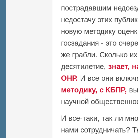
пострадавшим недоезд
недостачу этих публи
новую методику оценк
госзадания - это очер
же грабли. Сколько и
десятилетие,
знает, 
ОНР.
И все они вклю
методику, с КБПР,
вы
научной общественно
И все-таки, так ли мн
нами сотрудничать? Т