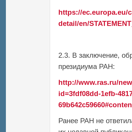
https://ec.europa.eu
detail/en/STATEMENT
2.3. В заключение, о
президиума РАН:
http://www.ras.ru/n
id=3fdf08dd-1efb-4817
69b642c59660#conten
Ранее РАН не ответил
их недавней публикаци