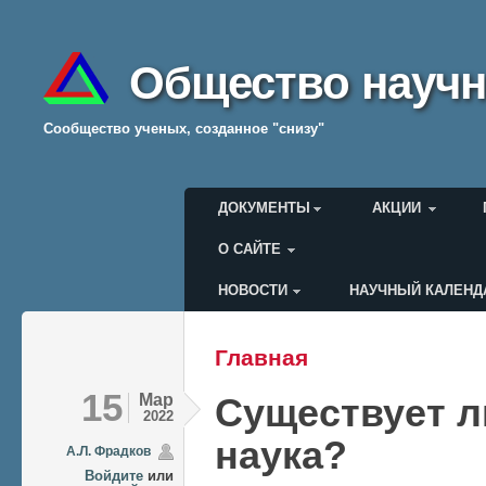
Общество научн
Cообщество ученых, созданное "снизу"
Главное меню
ДОКУМЕНТЫ
АКЦИИ
О САЙТЕ
НОВОСТИ
НАУЧНЫЙ КАЛЕНД
Меню пользователя
Главная
Вы здесь
15
Мар
Существует л
2022
наука?
А.Л. Фрадков
Войдите
или