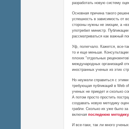
разработать новую систему оце
Основная причина такого решен
успешность в зависимость от в
стороны нужны не эмоции, а «в
употребил министр. Публикаци
рассматриваться как важный по
Уф, полегчало. Кажется, все-та
то и еще меньше. Консультации
плохих "отдельных рецензентов
международных организаций отк
иностранных ученых из этих стр
Но неужели справиться с этими
требующая публикаций в Web of
ученых не приедет и сколько со
А потом просто простить постр
создавать новую методику оценк
грабли. Сколько их уже было з
включая
последнюю методику,
И все-таки, так ли много учены