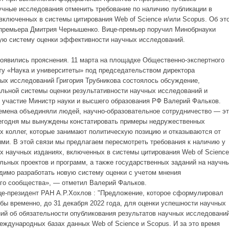
учные исследования отменить требование по наличию публикации в
включенных в системы цитирования Web of Science и/или Scopus. Об эт
-премьера Дмитрия Чернышенко. Вице-премьер поручил Минобрнауки
ную систему оценки эффективности научных исследований.
оявились прояснения. 11 марта н
а площадке Общественно-экспертного
ту «Наука и университеты» под председательством директора
ых исследований Григория Трубникова состоялось обсуждение,
льной системы оценки результативности научных исследований и
л участие Министр науки и высшего образования РФ Валерий Фальков.
ремена объединяли людей, научно-образовательное сотрудничество — э
егодня мы вынуждены констатировать примеры недружественных
х коллег, которые занимают политическую позицию и отказываются от
ми. В этой связи мы предлагаем пересмотреть требования к наличию у
х научных изданиях, включенных в системы цитирования Web of Science
ьных проектов и программ, а также государственных заданий на научн
димо разработать новую систему оценки с учетом мнения
ого сообщества», — отметил Валерий Фальков.
е-президент РАН А.Р.Хохлов : "
Предложение, которое сформулировал
обы временно, до 31 декабря 2022 года, для оценки успешности научных
ний об обязательности опубликования результатов научных исследовани
еждународных базах данных Web of Science и Scopus. И за это время