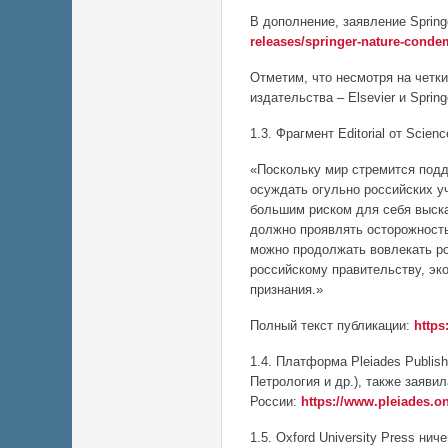
В дополнение, заявление Spring
releases/springer-nature-conde
Отметим, что несмотря на четк
издательства – Elsevier и Spri
1.3. Фрагмент Editorial от Scie
«Поскольку мир стремится подд
осуждать огульно российских у
большим риском для себя высказ
должно проявлять осторожность
можно продолжать вовлекать ро
российскому правительству, эк
признания.»
Полный текст публикации:
https
1.4. Платформа Pleiades Publi
Петрология и др.), также заяви
России:
https://www.pleiades.on
1.5. Oxford University Press ни