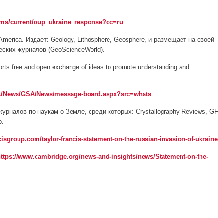
tems/current/oup_ukraine_response?cc=ru
f America. Издает: Geology, Lithosphere, Geosphere, и размещает на своей
ских журналов (GeoScienceWorld).
ts free and open exchange of ideas to promote understanding and
SA/News/GSA/News/message-board.aspx?src=whats
7 журналов по наукам о Земле, среди которых: Crystallography Reviews, GF
р.
isgroup.com/taylor-francis-statement-on-the-russian-invasion-of-ukraine
https://www.cambridge.org/news-and-insights/news/Statement-on-the-