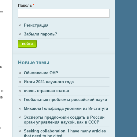
Пароль
*
ом
Регистрация
Забыли пароль?
Новые темы
то
Обновление ОНР
Итоги 2024 научного года
очень странная статья
 и
ые
Глобальные проблемы российской науки
Михаила Гельфанда уволили из Института
Эксперты предложили создать в России
орган управления наукой, как в СССР
й
Seeking collaboration, I have many articles
that need to be cited