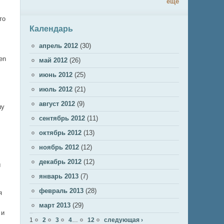
ещё
то
Календарь
апрель 2012
(30)
en
май 2012
(26)
июнь 2012
(25)
июль 2012
(21)
август 2012
(9)
шу
сентябрь 2012
(11)
октябрь 2012
(13)
ноябрь 2012
(12)
декабрь 2012
(12)
ы
январь 2013
(7)
февраль 2013
(28)
я
март 2013
(29)
 и
Страницы
1
2
3
4
…
12
следующая ›