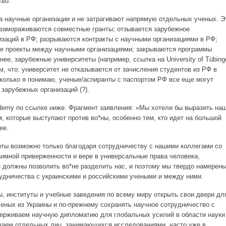
тво.
а научные организации и не затрагивают напрямую отдельных ученых. Э
замораживаются совместные гранты; отзывается зарубежное
заций в РФ; разрываются контракты с научными организациями в РФ;
е проекты между научными организациями; закрываются программы
нее, зарубежные университеты (например, ссылка на University of Tübing
м, что: университет не отказывается от зачисления студентов из РФ в
колько я понимаю, ученые/аспиранты с паспортом РФ все еще могут
 зарубежных организаций (?).
ademy по ссылке ниже. Фрагмент заявления: «Мы хотели бы выразить на
, которые выступают против во*ны, особенно тем, кто идет на большой
ее.
ты возможно только благодаря сотрудничеству с нашими коллегами со
аимной приверженности и вере в универсальные права человека,
е должны позволить во*не разделить нас, и поэтому мы твердо намерен
удничества с украинскими и российскими учеными и между ними.
, институты и учебные заведения по всему миру открыть свои двери дл
ченых из Украины и по-прежнему сохранять научное сотрудничество с
ерживаем научную дипломатию для глобальных усилий в области науки
ваем отдельных лиц, занимающихся исследованиями, часто уже в