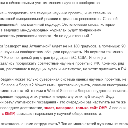
нки с обязательным учетом мнения научного сообщества.
ия – продолжить все текущие научные проекты, и не ставить их
озможной эмоциональной реакции отдельных рецензентов. С нашей
звешенный, прагматичный подход». Это ключевые слова, которые
и в ведущих международных журналах будут по-прежнему
казатель успешности проекта. Но не единственный. "
ки "разворот над Атлантикой" будет не на 180 градусов, а поменьше: 90, 
 с научным сообществом обещали продолжить. Но неужели так много
"? Конечно, целый ряд стран (ряд стран ЕС, США, Япония) и
азались продолжать совместные научные проекты с РФ. Конечно, ряд
ан, работавших в ведущих вузах и институтах, не хотят приезжать в РФ.
 бедами может только суверенная система оценки научных проектов, не
 Science и Scopus? Может быть, достаточно узнать, сколько иностранны
вместных статей с ними в Web of Science и Scopus не удастся написать
адавшим недоезд этих ученых и недостачу этих публикаций! Ведь
и результативности госзадания - это очередной раз наступать на те же
а последнее десятилетие,
знает, наверное, только сайт ОНР.
И все они
 с КБПР,
вызывают нарекания у научной общественности.
х отказалось с нами сотрудничать? Так ли много статей журналы не стал