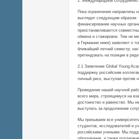
2. Международное сотрудничес
Пока ограничения направлены н
выглядит следующим образом: 
финансирование научных органи
приостанавливаются совместны
обмена и стажировок. Тем не ме
в Германии ниже) заявляют о то
ближайший летний семестр; нас
претендовать на позиции в ряде
2.1 Заявление Global Young Ac
поддержку российским коллегам
личный риск, выступая против н
Проведение нашей научной рабо
всего мира, строящемуся на вз
достоинство и равенство. Мы н
выступать за продолжение сотр
Мы призываем все университеты
студентов, исследователей и у
российскими учеными. Мы подд
образования, а также поддержи