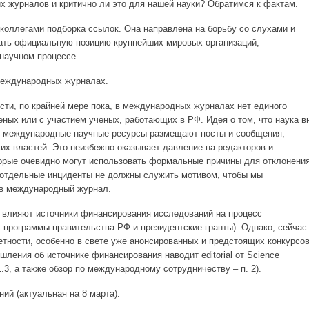
их журналов и критично ли это для нашей науки? Обратимся к фактам.
коллегами подборка ссылок. Она направлена на борьбу со слухами и
зать официальную позицию крупнейших мировых организаций,
научном процессе.
международных журналах.
сти, по крайней мере пока, в международных журналах нет единого
еных или с участием ученых, работающих в РФ. Идея о том, что наука в
е международные научные ресурсы размещают посты и сообщения,
х властей. Это неизбежно оказывает давление на редакторов и
торые очевидно могут использовать формальные причины для отклонени
е отдельные инциденты не должны служить мотивом, чтобы мы
 в международный журнал.
ак влияют источники финансирования исследований на процесс
, программы правительства РФ и президентские гранты). Однако, сейчас
етности, особенно в свете уже анонсированных и предстоящих конкурсо
шления об источнике финансирования наводит editorial от Science
1.3, а также обзор по международному сотрудничеству – п. 2).
ий (актуальная на 8 марта):