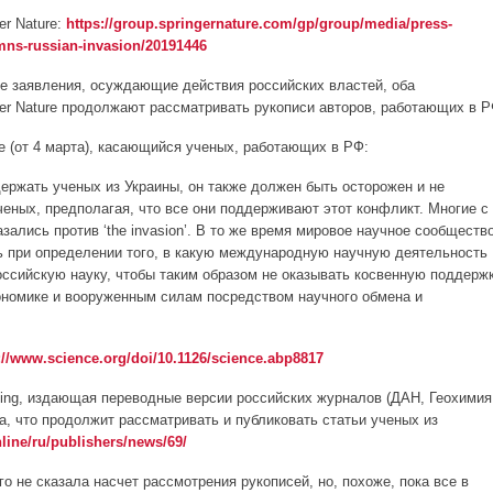
er Nature:
https://group.springernature.com/gp/group/media/press-
mns-russian-invasion/20191446
ие заявления, осуждающие действия российских властей, оба
nger Nature продолжают рассматривать рукописи авторов, работающих в Р
nce (от 4 марта), касающийся ученых, работающих в РФ:
ержать ученых из Украины, он также должен быть осторожен и не
ченых, предполагая, что все они поддерживают этот конфликт. Многие с
ались против ‘the invasion’. В то же время мировое научное сообществ
 при определении того, в какую международную научную деятельность
ссийскую науку, чтобы таким образом не оказывать косвенную поддерж
ономике и вооруженным силам посредством научного обмена и
://www.science.org/doi/10.1126/science.abp8817
shing, издающая переводные версии российских журналов (ДАН, Геохимия
ла, что продолжит рассматривать и публиковать статьи ученых из
line/ru/publishers/news/69/
чего не сказала насчет рассмотрения рукописей, но, похоже, пока все в