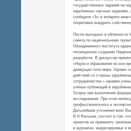
государственных заданий на на
зарубежных научных изданиях, 
сообщили «Ъ» в аппарате вице
оперативно внедрить собствен
После выходных в облачности п
совета по национальному проек
Объединенного института ядерн
посвященное созданию Национа
разработок. В дискуссии приня
«Наука и образование во все в
движущая сила мира. Однако с
действий со стороны зарубежны
сотрудничества с нашими учены
ученых публикаций в зарубежны
Scopus при выполнении федерал
исследования. При этом необхо
профессионального и экспертн
Дальнейшие уточнения внес Виц
В.Н.Фальков, состоит в том, чт
проектов не применять требова
в журналах, индексируемых в м