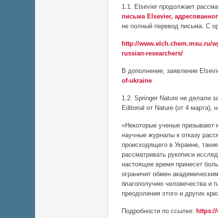
1.1. Elsevier продолжает расс
письма Elsevier, адресованн
не полный перевод письма. С о
http://www.elch.chem.msu.ru/wp
russian-researchers/
В дополнение, заявление Elsevi
of-ukraine
1.2. Springer Nature не делали
Editorial от Nature (от 4 марта)
«Некоторые ученые призывают к
научные журналы к отказу расс
происходящего в Украине, таки
рассматривать рукописи исслед
настоящее время принесет боль
ограничит обмен академическим
благополучию человечества и п
преодоления этого и других кри
Подробности по ссылке:
https:/