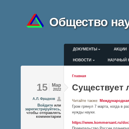
Общество нау
Главное меню
ДОКУМЕНТЫ
АКЦИИ
НОВОСТИ
НАУЧНЫЙ 
Меню пользоват
Главная
Вы здесь
15
Мар
Существует 
2022
А.Л. Фрадков
Читайте также:
Международная
Войдите
или
Гром грянул 7 марта, когда в р
зарегистрируйтесь
,
нужды науки.
чтобы отправлять
комментарии
https://www.kommersant.ru/doc
Правительство России планируе