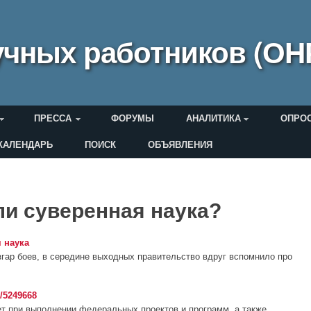
чных работников (ОН
ПРЕССА
ФОРУМЫ
АНАЛИТИКА
ОПРО
КАЛЕНДАРЬ
ПОИСК
ОБЪЯВЛЕНИЯ
еля
ли суверенная наука?
 наука
азгар боев, в середине выходных правительство вдруг вспомнило про
/5249668
т при выполнении федеральных проектов и программ, а также