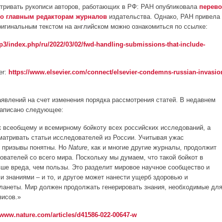
матривать рукописи авторов, работающих в РФ: РАН опубликовала
перев
ого главным редакторам журналов
издательства. Однако, РАН привела
ригинальным текстом на английском можно ознакомиться по ссылке:
3/index.php/ru/2022/03/02/fwd-handling-submissions-that-include-
er:
https://www.elsevier.com/connect/elsevier-condemns-russian-invasio
 заявлений на счет изменения порядка рассмотрения статей. В недавнем
, написано следующее:
 всеобщему и всемирному бойкоту всех российских исследований, а
матривать статьи исследователей из России. Учитывая ужас
е призывы понятны. Но
Nature
, как и многие другие журналы, продолжит
ователей со всего мира. Поскольку мы думаем, что такой бойкот в
ше вреда, чем пользы. Это разделит мировое научное сообщество и
и знаниями – и то, и другое может нанести ущерб здоровью и
ланеты. Мир должен продолжать генерировать знания, необходимые дл
зисов.»
/www.nature.com/articles/d41586-022-00647-w