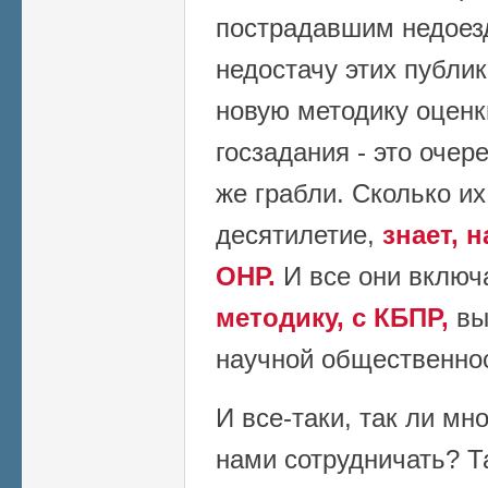
пострадавшим недоезд
недостачу этих публи
новую методику оценк
госзадания - это очер
же грабли. Сколько и
десятилетие,
знает, 
ОНР.
И все они вклю
методику, с КБПР,
вы
научной общественно
И все-таки, так ли мн
нами сотрудничать? Т