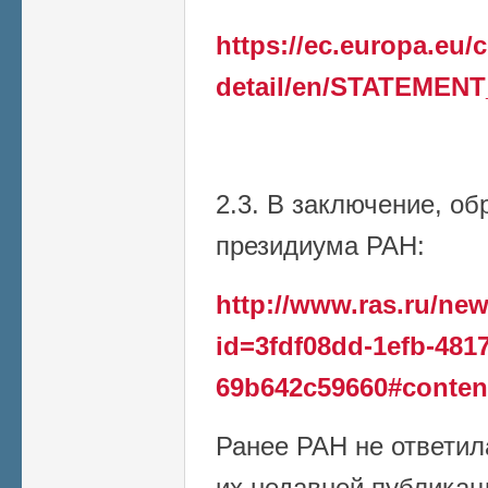
https://ec.europa.eu
detail/en/STATEMENT
2.3. В заключение, о
президиума РАН:
http://www.ras.ru/n
id=3fdf08dd-1efb-4817
69b642c59660#conten
Ранее РАН не ответил
их недавней публикаци