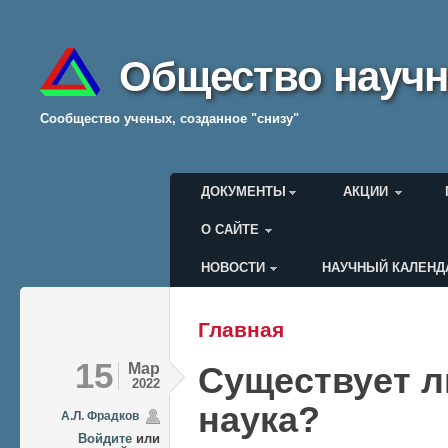
Общество научн
Cообщество ученых, созданное "снизу"
Главное меню
ДОКУМЕНТЫ
АКЦИИ
О САЙТЕ
НОВОСТИ
НАУЧНЫЙ КАЛЕНД
Меню пользователя
Главная
Вы здесь
15
Мар
Существует л
2022
наука?
А.Л. Фрадков
Войдите
или