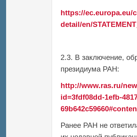
https://ec.europa.eu
detail/en/STATEMENT
2.3. В заключение, о
президиума РАН:
http://www.ras.ru/n
id=3fdf08dd-1efb-4817
69b642c59660#conten
Ранее РАН не ответил
их недавней публикаци