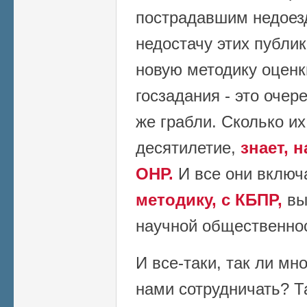
пострадавшим недоезд
недостачу этих публи
новую методику оценк
госзадания - это очер
же грабли. Сколько и
десятилетие,
знает, 
ОНР.
И все они вклю
методику, с КБПР,
вы
научной общественно
И все-таки, так ли мн
нами сотрудничать? Т