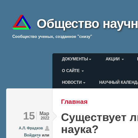
Общество научн
Cообщество ученых, созданное "снизу"
Главное меню
ДОКУМЕНТЫ
АКЦИИ
О САЙТЕ
НОВОСТИ
НАУЧНЫЙ КАЛЕНД
Меню пользователя
Главная
Вы здесь
15
Мар
Существует л
2022
наука?
А.Л. Фрадков
Войдите
или