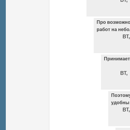
Про возможн
работ на неб
вт
Принимаетс
вт,
Поэтом
удобны
вт