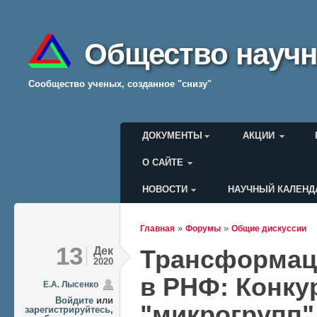
Общество научн
Cообщество ученых, созданное "снизу"
Главное меню
ДОКУМЕНТЫ
АКЦИИ
О САЙТЕ
НОВОСТИ
НАУЧНЫЙ КАЛЕНД
Меню пользователя
»
»
Главная
Форумы
Общие дискуссии
Вы здесь
13
Дек
Трансформаци
2020
в РНФ: Конку
Е.А. Лысенко
Войдите
или
"микрогрупп"
зарегистрируйтесь
,