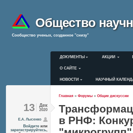
Общество научн
Cообщество ученых, созданное "снизу"
Главное меню
ДОКУМЕНТЫ
АКЦИИ
О САЙТЕ
НОВОСТИ
НАУЧНЫЙ КАЛЕНД
Меню пользователя
»
»
Главная
Форумы
Общие дискуссии
Вы здесь
13
Дек
Трансформаци
2020
в РНФ: Конку
Е.А. Лысенко
Войдите
или
"микрогрупп"
зарегистрируйтесь
,