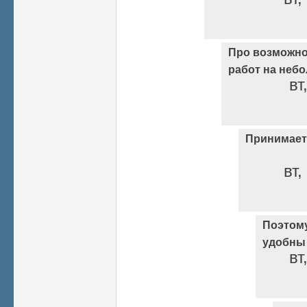
Про возможн
работ на неб
вт
Принимаетс
вт,
Поэтом
удобны
вт