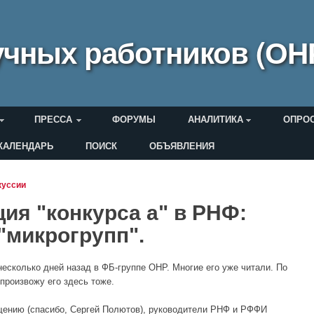
чных работников (ОН
ПРЕССА
ФОРУМЫ
АНАЛИТИКА
ОПРО
КАЛЕНДАРЬ
ПОИСК
ОБЪЯВЛЕНИЯ
еля
куссии
ия "конкурса а" в РНФ:
"микрогрупп".
несколько дней назад в ФБ-группе ОНР. Многие его уже читали. По
роизвожу его здесь тоже.
щению (спасибо, Сергей Полютов), руководители РНФ и РФФИ