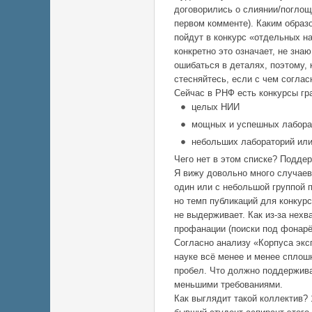
договорились о слиянии/поглощ
первом комменте). Каким образ
пойдут в конкурс «отдельных н
конкретно это означает, не зна
ошибаться в деталях, поэтому, 
стесняйтесь, если с чем соглас
Сейчас в РНФ есть конкурсы гр
целых НИИ
мощных и успешных лабора
небольших лабораторий или
Чего нет в этом списке? Подде
Я вижу довольно много случаев
один или с небольшой группой п
но темп публикаций для конкурс
не выдерживает. Как из-за нехв
профанации (поиски под фонарём
Согласно анализу «Корпуса экс
науке всё менее и менее сплош
пробел. Что должно поддержива
меньшими требованиями.
Как выглядит такой коллектив?