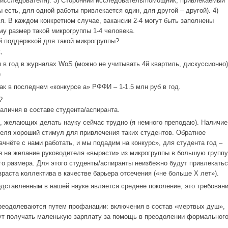
 исследователя). 3) Сторонний исследователь/помощник, привлекаемый
ы есть, для одной работы привлекается один, для другой – другой). 4)
я. В каждом конкретном случае, вакансии 2-4 могут быть заполнены
му размер такой микрогруппы 1-4 человека.
й поддержкой для такой микрогруппы?
,
я в год в журналах WoS (можно не учитывать 4й квартиль, дискуссионно)
)
к в последнем «конкурсе а» РФФИ – 1-1.5 млн руб в год.
?
аличия в составе студента/аспиранта.
, желающих делать науку сейчас трудно (я немного преподаю). Наличие
теля хороший стимул для привлечения таких студентов. Обратное
ачнёте с нами работать, и мы подадим на конкурс», для студента год –
я на желание руководителя «вырасти» из микрогруппы в большую группу
го размера. Для этого студенты/аспиранты неизбежно будут привлекатьс
раста коллектива в качестве барьера отсечения («не больше Х лет»).
редставленным в нашей науке является среднее поколение, это требован
.
реодолеваются путем профанации: включения в состав «мертвых душ»,
дут получать маленькую зарплату за помощь в преодолении формальног