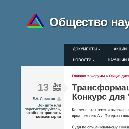
Общество нау
Главное меню
ДОКУМЕНТЫ
АКЦИИ
НОВОСТИ
НАУЧНЫЙ 
Меню пользоват
»
»
Главная
Форумы
Общие дис
Вы здесь
13
Дек
Трансформац
2020
Конкурс для 
Е.А. Лысенко
Войдите
или
зарегистрируйтесь
,
Коллеги, этот текст я выложил 
чтобы отправлять
предложению А.Л.Фрадкова восп
комментарии
Судя по опубликованному сооб