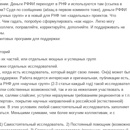
ении. Деньги РФФИ переходят в РНФ и используются там (ссылка в
ом? Судя по сообщению (абзац в первом комменте тоже), деньги РФФИ
аучных групп» и в новый для РНФ тип «задельных» проектов. Что
ю. Чем гадать, попробую сформулировать «как надо». Легко могу
коллеги, поправляйте, корректируйте, дополняйте. И поддерживать не
ны.
антовых программ для поддержки:
торий
 их частей, или отдельных мощных и успешных групп
ржки отдельных исследователей.
, когда есть исследователь, который ведёт свою линию. Он(а) может бы
оддержки. Работа ведется интересная и оригинальная, публикации есть,
а РНФ для «научных групп» (2-3 статьи каждый год) такой исследовател
атки собственных возможностей, так и из-за нежелания участвовать в
, салями слайсинг, уступки неразумным требованиям рецензентов и т.п.
пертов», покрытие научных направлений в российской (естественной)
ное. В этих условиях любой самостоятельный исследователь заполняет
ться. Меньшими суммами, чем более могучим коллективам, и с
 1) Самостоятельный исследователь. 2) Постоянный помощник (возможно