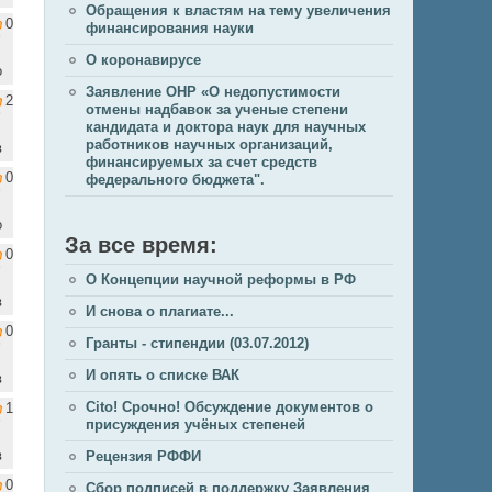
Обращения к властям на тему увеличения
0
финансирования науки
О коронавирусе
о
Заявление ОНР «О недопустимости
2
отмены надбавок за ученые степени
кандидата и доктора наук для научных
работников научных организаций,
в
финансируемых за счет средств
0
федерального бюджета".
о
За все время:
0
О Концепции научной реформы в РФ
в
И снова о плагиате...
0
Гранты - стипендии (03.07.2012)
И опять о списке ВАК
в
Cito! Срочно! Обсуждение документов о
1
присуждения учёных степеней
в
Рецензия РФФИ
0
Сбор подписей в поддержку Заявления