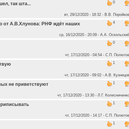
0
ел, так шта...
вт, 29/12/2020 - 18:32 - В.В. Поройко
4
о от А.В.Хлунова: РНФ ждёт наших
ср, 16/12/2020 - 20:09 - А.А. Оскольски
0
чт, 17/12/2020 - 04:54 - C.П. Полюто
1
ствую
чт, 17/12/2020 - 09:02 - А.В. Кузнецо
1
ных не приветствуют
чт, 17/12/2020 - 13:30 - Л.Г. Колесниченк
1
приписывать
чт, 17/12/2020 - 14:17 - C.П. Полюто
1
о