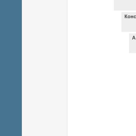
Конс
А