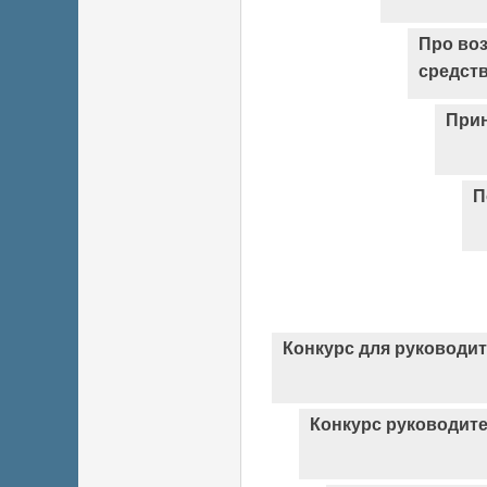
Про во
средст
Прин
П
Конкурс для руководи
Конкурс руководит