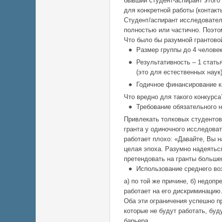
бывший студент-аспирант этого
для конкретной работы (контакт
Студент/аспирант исследовател
полностью или частично. Поэто
Что было бы разумной грантово
Размер группы до 4 человек
Результативность – 1 стать
(это для естественных наук
Годичное финансирование ка
Что вредно для такого конкурса
Требование обязательного н
Привлекать толковых студентов
гранта у одиночного исследова
работает плохо: «Давайте, Вы н
целая эпоха. Разумно надеятьс
претендовать на гранты больше
Использование среднего воз
а) по той же причине, б) недоп
работает на его дискриминацию
Оба эти ограничения успешно п
которые не будут работать, бу
барьера.