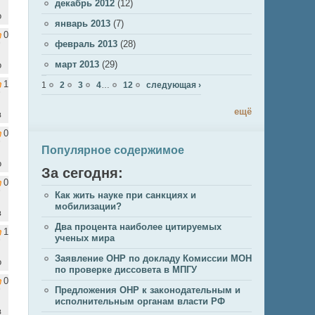
декабрь 2012
(12)
о
январь 2013
(7)
0
февраль 2013
(28)
март 2013
(29)
о
Страницы
1
1
2
3
4
…
12
следующая ›
ещё
в
0
Популярное содержимое
о
За сегодня:
0
Как жить науке при санкциях и
мобилизации?
в
Два процента наиболее цитируемых
1
ученых мира
Заявление ОНР по докладу Комиссии МОН
о
по проверке диссовета в МПГУ
0
Предложения ОНР к законодательным и
исполнительным органам власти РФ
в