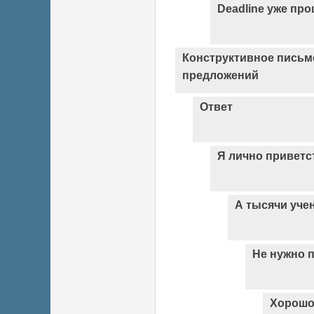
Deadline уже прош
Конструктивное письм
предложений
Ответ
Я лично привет
А тысячи уче
Не нужно 
Хорош