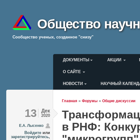
Общество научн
Cообщество ученых, созданное "снизу"
Главное меню
ДОКУМЕНТЫ
АКЦИИ
О САЙТЕ
НОВОСТИ
НАУЧНЫЙ КАЛЕНД
Меню пользователя
»
»
Главная
Форумы
Общие дискуссии
Вы здесь
13
Дек
Трансформаци
2020
в РНФ: Конку
Е.А. Лысенко
Войдите
или
"микрогрупп"
зарегистрируйтесь
,