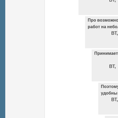
Про возможн
работ на неб
вт
Принимаетс
вт,
Поэтом
удобны
вт