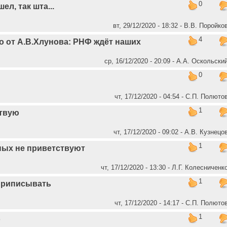
0
ел, так шта...
вт, 29/12/2020 - 18:32 - В.В. Поройко
4
о от А.В.Хлунова: РНФ ждёт наших
ср, 16/12/2020 - 20:09 - А.А. Оскольски
0
чт, 17/12/2020 - 04:54 - C.П. Полюто
1
ствую
чт, 17/12/2020 - 09:02 - А.В. Кузнецо
1
ных не приветствуют
чт, 17/12/2020 - 13:30 - Л.Г. Колесниченк
1
приписывать
чт, 17/12/2020 - 14:17 - C.П. Полюто
1
о