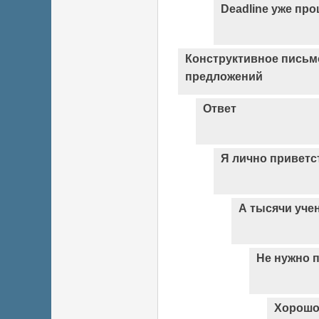
Deadline уже прош
Конструктивное письм
предложений
Ответ
Я лично привет
А тысячи уче
Не нужно 
Хорош