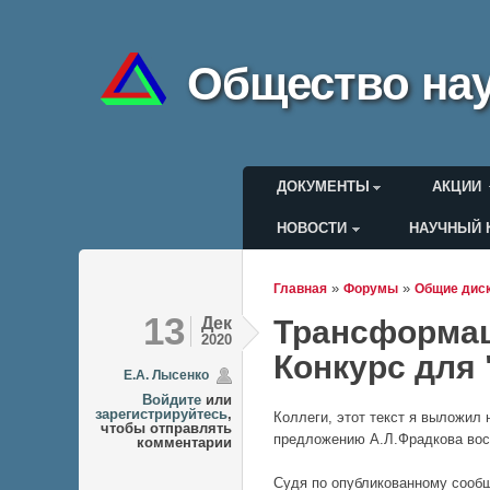
Общество нау
Главное меню
ДОКУМЕНТЫ
АКЦИИ
НОВОСТИ
НАУЧНЫЙ 
Меню пользоват
»
»
Главная
Форумы
Общие дис
Вы здесь
13
Дек
Трансформац
2020
Конкурс для 
Е.А. Лысенко
Войдите
или
зарегистрируйтесь
,
Коллеги, этот текст я выложил 
чтобы отправлять
предложению А.Л.Фрадкова восп
комментарии
Судя по опубликованному сооб