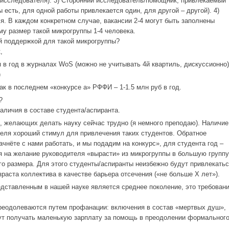
 исследователя). 3) Сторонний исследователь/помощник, привлекаемый
ы есть, для одной работы привлекается один, для другой – другой). 4)
я. В каждом конкретном случае, вакансии 2-4 могут быть заполнены
му размер такой микрогруппы 1-4 человека.
й поддержкой для такой микрогруппы?
,
я в год в журналах WoS (можно не учитывать 4й квартиль, дискуссионно)
)
к в последнем «конкурсе а» РФФИ – 1-1.5 млн руб в год.
?
аличия в составе студента/аспиранта.
, желающих делать науку сейчас трудно (я немного преподаю). Наличие
теля хороший стимул для привлечения таких студентов. Обратное
ачнёте с нами работать, и мы подадим на конкурс», для студента год –
я на желание руководителя «вырасти» из микрогруппы в большую группу
го размера. Для этого студенты/аспиранты неизбежно будут привлекатьс
раста коллектива в качестве барьера отсечения («не больше Х лет»).
редставленным в нашей науке является среднее поколение, это требован
.
реодолеваются путем профанации: включения в состав «мертвых душ»,
дут получать маленькую зарплату за помощь в преодолении формальног