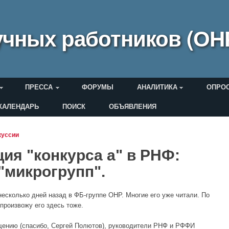
чных работников (ОН
ПРЕССА
ФОРУМЫ
АНАЛИТИКА
ОПРО
КАЛЕНДАРЬ
ПОИСК
ОБЪЯВЛЕНИЯ
еля
куссии
ия "конкурса а" в РНФ:
"микрогрупп".
несколько дней назад в ФБ-группе ОНР. Многие его уже читали. По
роизвожу его здесь тоже.
щению (спасибо, Сергей Полютов), руководители РНФ и РФФИ