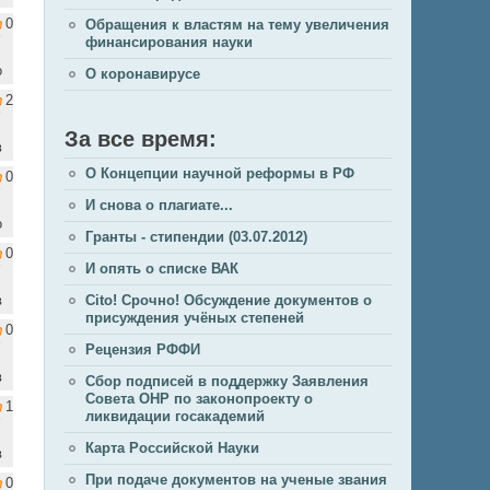
0
Обращения к властям на тему увеличения
финансирования науки
о
О коронавирусе
2
За все время:
в
О Концепции научной реформы в РФ
0
И снова о плагиате...
о
Гранты - стипендии (03.07.2012)
0
И опять о списке ВАК
в
Cito! Срочно! Обсуждение документов о
присуждения учёных степеней
0
Рецензия РФФИ
в
Сбор подписей в поддержку Заявления
Совета ОНР по законопроекту о
1
ликвидации госакадемий
Карта Российской Науки
в
При подаче документов на ученые звания
0