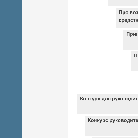
Про во
средст
Прин
П
Конкурс для руководи
Конкурс руководит