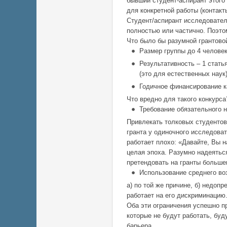
бывший студент-аспирант этого
для конкретной работы (контакт
Студент/аспирант исследовател
полностью или частично. Поэто
Что было бы разумной грантово
Размер группы до 4 человек
Результативность – 1 стать
(это для естественных наук
Годичное финансирование ка
Что вредно для такого конкурса
Требование обязательного н
Привлекать толковых студентов
гранта у одиночного исследова
работает плохо: «Давайте, Вы н
целая эпоха. Разумно надеятьс
претендовать на гранты больше
Использование среднего воз
а) по той же причине, б) недоп
работает на его дискриминацию
Оба эти ограничения успешно п
которые не будут работать, бу
барьера.