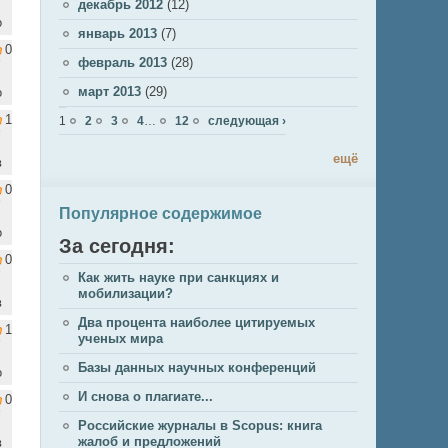
декабрь 2012
(12)
о
январь 2013
(7)
0
февраль 2013
(28)
март 2013
(29)
о
Страницы
1
1
2
3
4
…
12
следующая ›
ещё
в
0
Популярное содержимое
о
За сегодня:
0
Как жить науке при санкциях и
мобилизации?
в
Два процента наиболее цитируемых
1
ученых мира
Базы данных научных конференций
о
И снова о плагиате...
0
Российские журналы в Scopus: книга
жалоб и предложений
в