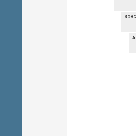
Конс
А