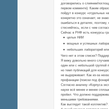
договорились о слиянии/поглощ
первом комменте). Каким образ
пойдут в конкурс «отдельных н
конкретно это означает, не зна
ошибаться в деталях, поэтому, 
стесняйтесь, если с чем соглас
Сейчас в РНФ есть конкурсы гр
целых НИИ
мощных и успешных лабора
небольших лабораторий или
Чего нет в этом списке? Подде
Я вижу довольно много случаев
один или с небольшой группой п
но темп публикаций для конкурс
не выдерживает. Как из-за нехв
профанации (поиски под фонарём
Согласно анализу «Корпуса экс
науке всё менее и менее сплош
пробел. Что должно поддержива
меньшими требованиями.
Как выглядит такой коллектив?