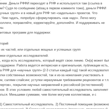
ении. Деньги РФФИ переходят в РНФ и используются там (ссылка в
ом? Судя по сообщению (абзац в первом комменте тоже), деньги РФФИ
аучных групп» и в новый для РНФ тип «задельных» проектов. Что
ю. Чем гадать, попробую сформулировать «как надо». Легко могу
коллеги, поправляйте, корректируйте, дополняйте. И поддерживать не
ны.
антовых программ для поддержки:
торий
 их частей, или отдельных мощных и успешных групп
ржки отдельных исследователей.
, когда есть исследователь, который ведёт свою линию. Он(а) может бы
оддержки. Работа ведется интересная и оригинальная, публикации есть,
а РНФ для «научных групп» (2-3 статьи каждый год) такой исследовател
атки собственных возможностей, так и из-за нежелания участвовать в
, салями слайсинг, уступки неразумным требованиям рецензентов и т.п.
пертов», покрытие научных направлений в российской (естественной)
ное. В этих условиях любой самостоятельный исследователь заполняет
ться. Меньшими суммами, чем более могучим коллективам, и с
 1) Самостоятельный исследователь. 2) Постоянный помощник (возможно