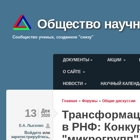
Общество научн
Cообщество ученых, созданное "снизу"
Главное меню
ДОКУМЕНТЫ
АКЦИИ
О САЙТЕ
НОВОСТИ
НАУЧНЫЙ КАЛЕНД
Меню пользователя
»
»
Главная
Форумы
Общие дискуссии
Вы здесь
13
Дек
Трансформаци
2020
в РНФ: Конку
Е.А. Лысенко
Войдите
или
"микрогрупп"
зарегистрируйтесь
,