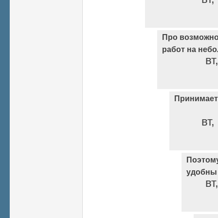
Про возможн
работ на неб
вт
Принимаетс
вт,
Поэтом
удобны
вт