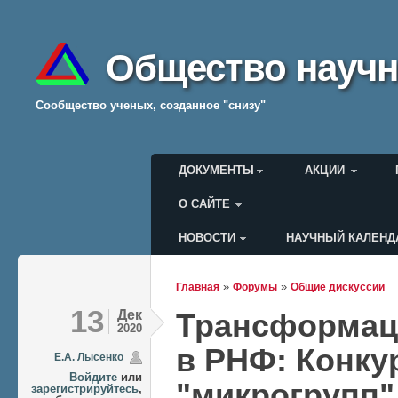
Общество научн
Cообщество ученых, созданное "снизу"
Главное меню
ДОКУМЕНТЫ
АКЦИИ
О САЙТЕ
НОВОСТИ
НАУЧНЫЙ КАЛЕНД
Меню пользователя
»
»
Главная
Форумы
Общие дискуссии
Вы здесь
13
Дек
Трансформаци
2020
в РНФ: Конку
Е.А. Лысенко
Войдите
или
"микрогрупп"
зарегистрируйтесь
,