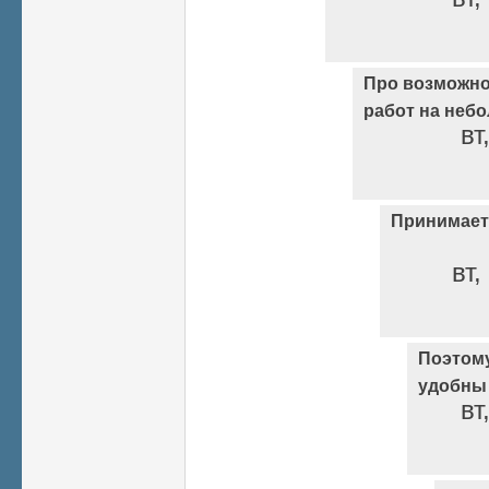
Про возможн
работ на неб
вт
Принимаетс
вт,
Поэтом
удобны
вт