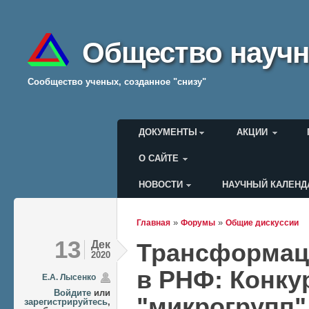
Общество научн
Cообщество ученых, созданное "снизу"
Главное меню
ДОКУМЕНТЫ
АКЦИИ
О САЙТЕ
НОВОСТИ
НАУЧНЫЙ КАЛЕНД
Меню пользователя
»
»
Главная
Форумы
Общие дискуссии
Вы здесь
13
Дек
Трансформаци
2020
в РНФ: Конку
Е.А. Лысенко
Войдите
или
"микрогрупп"
зарегистрируйтесь
,