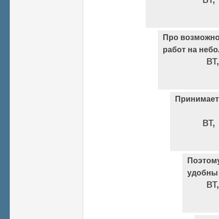
Про возможн
работ на неб
вт
Принимаетс
вт,
Поэтом
удобны
вт