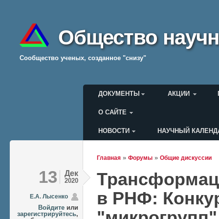
Общество научн
Cообщество ученых, созданное "снизу"
Главное меню
ДОКУМЕНТЫ
АКЦИИ
О САЙТЕ
НОВОСТИ
НАУЧНЫЙ КАЛЕНД
Меню пользователя
»
»
Главная
Форумы
Общие дискуссии
Вы здесь
13
Дек
Трансформаци
2020
в РНФ: Конку
Е.А. Лысенко
Войдите
или
"микрогрупп"
зарегистрируйтесь
,