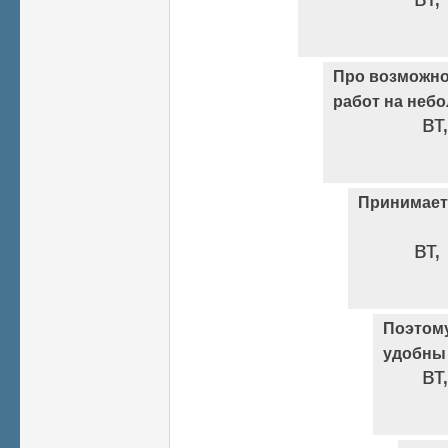
Про возможн
работ на неб
вт
Принимаетс
вт,
Поэтом
удобны
вт