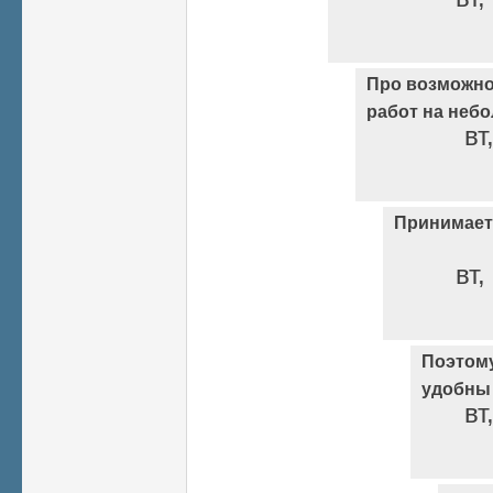
Про возможн
работ на неб
вт
Принимаетс
вт,
Поэтом
удобны
вт