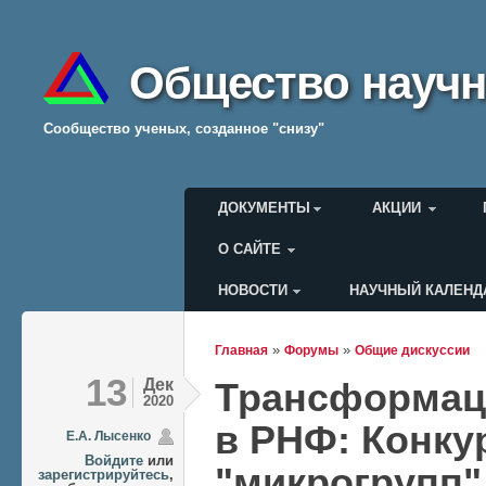
Общество научн
Cообщество ученых, созданное "снизу"
Главное меню
ДОКУМЕНТЫ
АКЦИИ
О САЙТЕ
НОВОСТИ
НАУЧНЫЙ КАЛЕНД
Меню пользователя
»
»
Главная
Форумы
Общие дискуссии
Вы здесь
13
Дек
Трансформаци
2020
в РНФ: Конку
Е.А. Лысенко
Войдите
или
"микрогрупп"
зарегистрируйтесь
,