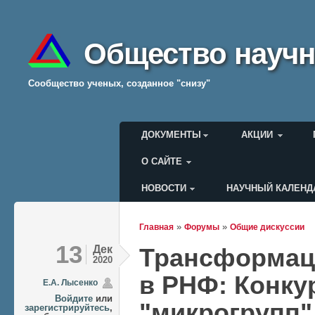
Общество научн
Cообщество ученых, созданное "снизу"
Главное меню
ДОКУМЕНТЫ
АКЦИИ
О САЙТЕ
НОВОСТИ
НАУЧНЫЙ КАЛЕНД
Меню пользователя
»
»
Главная
Форумы
Общие дискуссии
Вы здесь
13
Дек
Трансформаци
2020
в РНФ: Конку
Е.А. Лысенко
Войдите
или
"микрогрупп"
зарегистрируйтесь
,