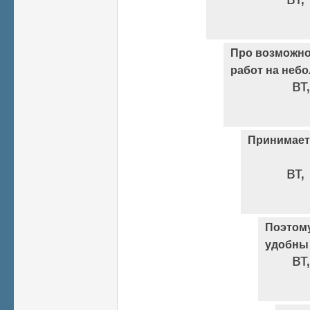
Про возможн
работ на неб
вт
Принимаетс
вт,
Поэтом
удобны
вт